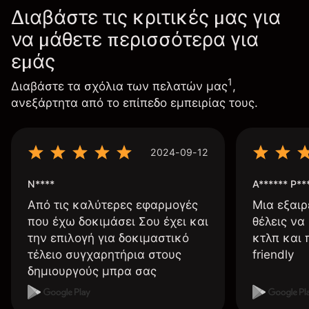
Διαβάστε τις κριτικές μας για
να μάθετε περισσότερα για
εμάς
1
Διαβάστε τα σχόλια των πελατών μας
,
ανεξάρτητα από το επίπεδο εμπειρίας τους.
2024-09-12
N****
A****** P**
Από τις καλύτερες εφαρμογές
Μια εξαιρ
που έχω δοκιμάσει Σου έχει και
θέλεις να
την επιλογή για δοκιμαστικό
κτλπ και 
τέλειο συγχαρητήρια στους
friendly
δημιουργούς μπρα σας