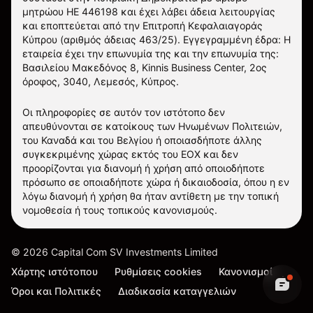
μητρώου ΗΕ 446198 και έχει λάβει άδεια λειτουργίας
και εποπτεύεται από την Επιτροπή Κεφαλαιαγοράς
Κύπρου (αριθμός άδειας 463/25). Εγγεγραμμένη έδρα: Η
εταιρεία έχει την επωνυμία της και την επωνυμία της:
Βασιλείου Μακεδόνος 8, Kinnis Business Center, 2ος
όροφος, 3040, Λεμεσός, Κύπρος.
Οι πληροφορίες σε αυτόν τον ιστότοπο δεν
απευθύνονται σε κατοίκους των Ηνωμένων Πολιτειών,
του Καναδά και του Βελγίου ή οποιασδήποτε άλλης
συγκεκριμένης χώρας εκτός του ΕΟΧ και δεν
προορίζονται για διανομή ή χρήση από οποιοδήποτε
πρόσωπο σε οποιαδήποτε χώρα ή δικαιοδοσία, όπου η εν
λόγω διανομή ή χρήση θα ήταν αντίθετη με την τοπική
νομοθεσία ή τους τοπικούς κανονισμούς.
©
2026
Capital Com SV Investments Limited
Χάρτης ιστότοπου
Ρυθμίσεις cookies
Κανονισμοί
Όροι και Πολιτικές
Διαδικασία καταγγελιών