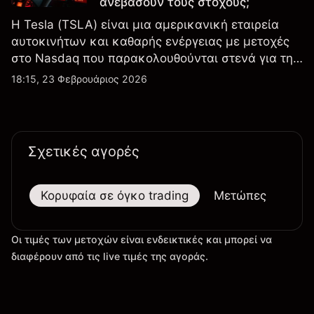
ανεβάσουν τους στόχους;
Η Tesla (TSLA) είναι μια αμερικανική εταιρεία
αυτοκινήτων και καθαρής ενέργειας με μετοχές
στο Nasdaq που παρακολουθούνται στενά για την
απόδοση κερδών, τα δεδομένα παραδόσεων και
18:15, 23 Φεβρουάριος 2026
τις εξελίξεις στην τεχνολογία και την παραγωγή.
Σχετικές αγορές
Κορυφαία σε όγκο trading
Μετώπες
Μεγ
Οι τιμές των μετοχών είναι ενδεικτικές και μπορεί να
διαφέρουν από τις live τιμές της αγοράς.