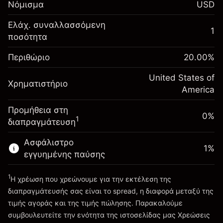
Νόμισμα
USD
-0.021568
χρηματοδότησης κατά
%
τη διάρκεια της νύχτας
Ελάχ. συναλλασσόμενη
Περιθώριο. Η επένδυσή
1
$1,000.00
(-$1.08)
Χρεώσεις από την πλήρη αξία
ποσότητα
σας
της θέσης
Αναπροσαρμογή
Περιθώριο
Μέγεθος διαπραγμάτευσης με μόχλευση
20.00
%
-0.000654
χρηματοδότησης κατά
~
$5,000.00
%
τη διάρκεια της νύχτας
United States of
Χρήματα από μόχλευση ~
$4,000.00
Χρηματιστήριο
(-$0.03)
Χρεώσεις από την πλήρη αξία
America
της θέσης
Προμήθεια στη
Πηγαίνετε στην πλατφόρμα
Μέγεθος διαπραγμάτευσης με μόχλευση
0%
1
διαπραγμάτευση
~
$5,000.00
Χρήματα από μόχλευση ~
$4,000.00
Ασφάλιστρο
1
%
εγγυημένης παύσης
Πηγαίνετε στην πλατφόρμα
1
Η χρέωση που χρεώνουμε για την εκτέλεση της
διαπραγμάτευσής σας είναι το spread, η διαφορά μεταξύ της
τιμής αγοράς και της τιμής πώλησης. Παρακαλούμε
συμβουλευτείτε την ενότητα της ιστοσελίδας μας
Χρεώσεις
Χρεώσεις και Τέλη