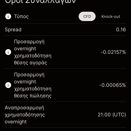
Όροι Συναλλαγών
Τύπος
CFD
Knock-out
Spread
0.16
Αυτό το χρηματοοικονομικό εργαλείο είναι
Προσαρμογή
διαθέσιμο για διαπραγμάτευση μέσω CFDs
overnight
και Knock-outs.
-0.02157
%
χρηματοδότηση
Μάθετε περισσότερα σχετικά με:
θέσης αγοράς
CFDs
Προσαρμογή
Knock-outs
overnight
-0.00065
%
χρηματοδότηση
θέσης πώλησης
Αναπροσαρμογή
Περιθώριο. Η επένδυσή
χρηματοδότησης
21:00
(UTC)
$1,000.00
σας
overnight
Αναπροσαρμογή