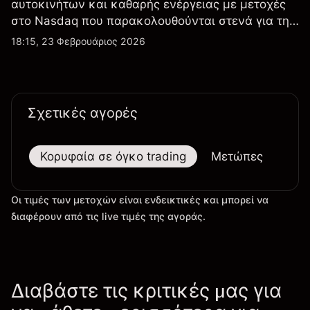
αυτοκινήτων και καθαρής ενέργειας με μετοχές
στο Nasdaq που παρακολουθούνται στενά για την
απόδοση κερδών, τα δεδομένα παραδόσεων και
18:15, 23 Φεβρουάριος 2026
τις εξελίξεις στην τεχνολογία και την παραγωγή.
Σχετικές αγορές
Κορυφαία σε όγκο trading
Μετώπες
Μεγ
Οι τιμές των μετοχών είναι ενδεικτικές και μπορεί να
διαφέρουν από τις live τιμές της αγοράς.
Διαβάστε τις κριτικές μας για