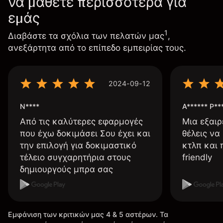
να μάθετε περισσότερα για
εμάς
1
Διαβάστε τα σχόλια των πελατών μας
,
ανεξάρτητα από το επίπεδο εμπειρίας τους.
2024-09-12
N****
A****** P**
Από τις καλύτερες εφαρμογές
Μια εξαιρ
που έχω δοκιμάσει Σου έχει και
θέλεις να
την επιλογή για δοκιμαστικό
κτλπ και 
τέλειο συγχαρητήρια στους
friendly
δημιουργούς μπρα σας
Εμφάνιση των κριτικών μας 4 & 5 αστέρων. Τα