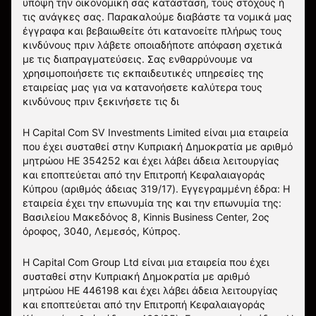
υπόψη την οικονομική σας κατάσταση, τους στόχους ή
τις ανάγκες σας. Παρακαλούμε διαβάστε τα νομικά μας
έγγραφα και βεβαιωθείτε ότι κατανοείτε πλήρως τους
κινδύνους πριν λάβετε οποιαδήποτε απόφαση σχετικά
με τις διαπραγματεύσεις. Σας ενθαρρύνουμε να
χρησιμοποιήσετε τις εκπαιδευτικές υπηρεσίες της
εταιρείας μας για να κατανοήσετε καλύτερα τους
κινδύνους πριν ξεκινήσετε τις δι
Η Capital Com SV Investments Limited είναι μια εταιρεία
που έχει συσταθεί στην Κυπριακή Δημοκρατία με αριθμό
μητρώου HE 354252 και έχει λάβει άδεια λειτουργίας
και εποπτεύεται από την Επιτροπή Κεφαλαιαγοράς
Κύπρου (αριθμός άδειας 319/17). Εγγεγραμμένη έδρα: Η
εταιρεία έχει την επωνυμία της και την επωνυμία της:
Βασιλείου Μακεδόνος 8, Kinnis Business Center, 2ος
όροφος, 3040, Λεμεσός, Κύπρος.
Η Capital Com Group Ltd είναι μια εταιρεία που έχει
συσταθεί στην Κυπριακή Δημοκρατία με αριθμό
μητρώου ΗΕ 446198 και έχει λάβει άδεια λειτουργίας
και εποπτεύεται από την Επιτροπή Κεφαλαιαγοράς