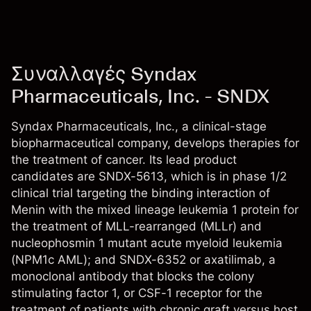
Συναλλαγές Syndax
Pharmaceuticals, Inc. - SNDX
Syndax Pharmaceuticals, Inc., a clinical-stage
biopharmaceutical company, develops therapies for
the treatment of cancer. Its lead product
candidates are SNDX-5613, which is in phase 1/2
clinical trial targeting the binding interaction of
Menin with the mixed lineage leukemia 1 protein for
the treatment of MLL-rearranged (MLLr) and
nucleophosmin 1 mutant acute myeloid leukemia
(NPM1c AML); and SNDX-6352 or axatilimab, a
monoclonal antibody that blocks the colony
stimulating factor 1, or CSF-1 receptor for the
treatment of patients with chronic graft versus host