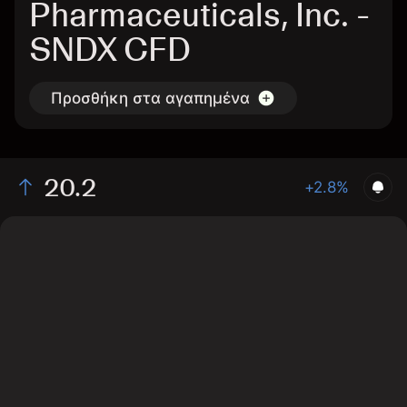
Pharmaceuticals, Inc. -
SNDX CFD
Προσθήκη στα αγαπημένα
20.2
+2.8%
The chart shows the SNDX stock price data over the
last 1 day, with a current price of 20.2, a high of 20.24,
and a low of 19.75.