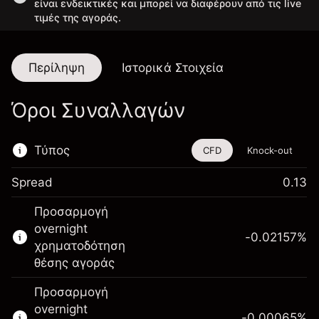
είναι ενδεικτικές και μπορεί να διαφέρουν από τις live
τιμές της αγοράς.
Περίληψη
Ιστορικά Στοιχεία
Όροι Συναλλαγών
Τύπος
CFD
Knock-out
Spread
0.13
Αυτό το χρηματοοικονομικό εργαλείο είναι
Προσαρμογή
διαθέσιμο για διαπραγμάτευση μέσω CFDs
overnight
και Knock-outs.
-0.02157
%
χρηματοδότηση
Μάθετε περισσότερα σχετικά με:
θέσης αγοράς
CFDs
Προσαρμογή
Knock-outs
overnight
-0.00065
%