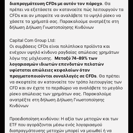
διαπραγμάτευση CFDs με αυτόν τον πάροχο
.
Θα
πρέπει να εξετάσετε αν κατανοείτε πώς λειτουργούν τα
CFDs και αν μπορείτε να αναλάβετε το υψηλό ρίσκο να
χάσετε τα χρήματά σας. Παρακαλούμε ανατρέξτε στη
δήλωση
Δήλωση Γνωστοποίησης Κινδύνων
Capital Com Group Ltd:
Οι συμβάσεις CFDs είναι πολύπλοκα προϊόντα και
ενέχουν υψηλό κίνδυνο ραγδαίας απώλειας χρημάτων
λόγω της μόχλευσης.
Μεταξύ 74–89% των
λογαριασμών ιδιωτών επενδυτών πελατών
υφίσταται απώλειες κεφαλαίων όταν
πραγματοποιούνται συναλλαγές σε CFDs
. Θα πρέπει
να σκεφτείτε αν κατανοείτε τον τρόπο λειτουργίας των
CFD και αν έχετε το περιθώριο να αναλάβετε το μεγάλο
ρίσκο απώλειας των χρημάτων σας.
Παρακαλούμε
ανατρέξτε στη δήλωση
Δήλωση Γνωστοποίησης
Κινδύνων
Προειδοποίηση κινδύνου: Η αξία των μετοχών και των
ETF που αγοράζονται μέσω ενός λογαριασμού
διαπραγμάτευσης μετοχών μπορεί να μειωθεί ή να