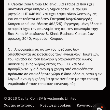
Η Capital Com Group Ltd είναι μια εταιρεία που έχει
συσταθεί στην Κυπριακή Δημοκρατία με αριθμό
μητρώου ΗΕ 446198 και έχει λάβει άδεια λειτουργίας
και εποπτεύεται από την Επιτροπή Κεφαλαιαγοράς
Κύπρου (αριθμός άδειας 463/25). Εγγεγραμμένη έδρα: Η
εταιρεία έχει την επωνυμία της και την επωνυμία της:
Βασιλείου Μακεδόνος 8, Kinnis Business Center, 2ος
όροφος, 3040, Λεμεσός, Κύπρος.
Οι πληροφορίες σε αυτόν τον ιστότοπο δεν
απευθύνονται σε κατοίκους των Ηνωμένων Πολιτειών,
του Καναδά και του Βελγίου ή οποιασδήποτε άλλης
συγκεκριμένης χώρας εκτός του ΕΟΧ και δεν
προορίζονται για διανομή ή χρήση από οποιοδήποτε
πρόσωπο σε οποιαδήποτε χώρα ή δικαιοδοσία, όπου η εν
λόγω διανομή ή χρήση θα ήταν αντίθετη με την τοπική
νομοθεσία ή τους τοπικούς κανονισμούς.
©
2026
Capital Com SV Investments Limited
Χάρτης ιστότοπου
Ρυθμίσεις cookies
Κανονισμοί