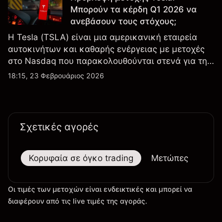
Μπορούν τα κέρδη Q1 2026 να
ανεβάσουν τους στόχους;
Η Tesla (TSLA) είναι μια αμερικανική εταιρεία
αυτοκινήτων και καθαρής ενέργειας με μετοχές
στο Nasdaq που παρακολουθούνται στενά για την
απόδοση κερδών, τα δεδομένα παραδόσεων και
18:15, 23 Φεβρουάριος 2026
τις εξελίξεις στην τεχνολογία και την παραγωγή.
Σχετικές αγορές
Κορυφαία σε όγκο trading
Μετώπες
Μεγ
Οι τιμές των μετοχών είναι ενδεικτικές και μπορεί να
διαφέρουν από τις live τιμές της αγοράς.