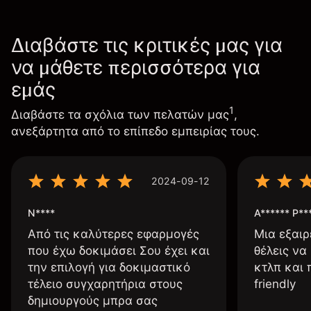
Διαβάστε τις κριτικές μας για
να μάθετε περισσότερα για
εμάς
1
Διαβάστε τα σχόλια των πελατών μας
,
ανεξάρτητα από το επίπεδο εμπειρίας τους.
2024-09-12
N****
A****** P**
Από τις καλύτερες εφαρμογές
Μια εξαιρ
που έχω δοκιμάσει Σου έχει και
θέλεις να
την επιλογή για δοκιμαστικό
κτλπ και 
τέλειο συγχαρητήρια στους
friendly
δημιουργούς μπρα σας