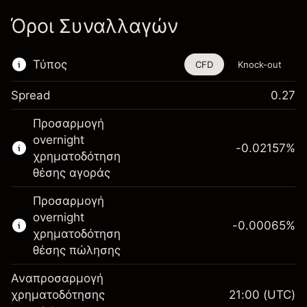
Όροι Συναλλαγών
Τύπος
CFD
Knock-out
Spread
0.27
Αυτό το χρηματοοικονομικό εργαλείο είναι
Προσαρμογή
διαθέσιμο για διαπραγμάτευση μέσω CFDs
overnight
και Knock-outs.
-0.02157
%
χρηματοδότηση
Μάθετε περισσότερα σχετικά με:
θέσης αγοράς
CFDs
Προσαρμογή
Knock-outs
overnight
-0.00065
%
χρηματοδότηση
θέσης πώλησης
Αναπροσαρμογή
Περιθώριο. Η επένδυσή
χρηματοδότησης
21:00
(UTC)
$1,000.00