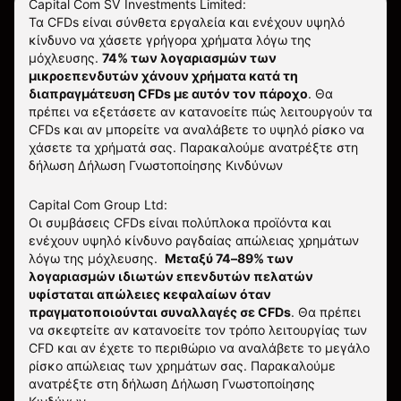
Capital Com SV Investments Limited:
Τα CFDs είναι σύνθετα εργαλεία και ενέχουν υψηλό
κίνδυνο να χάσετε γρήγορα χρήματα λόγω της
μόχλευσης.
74% των λογαριασμών των
μικροεπενδυτών χάνουν χρήματα κατά τη
διαπραγμάτευση CFDs με αυτόν τον πάροχο
.
Θα
πρέπει να εξετάσετε αν κατανοείτε πώς λειτουργούν τα
CFDs και αν μπορείτε να αναλάβετε το υψηλό ρίσκο να
χάσετε τα χρήματά σας. Παρακαλούμε ανατρέξτε στη
δήλωση
Δήλωση Γνωστοποίησης Κινδύνων
Capital Com Group Ltd:
Οι συμβάσεις CFDs είναι πολύπλοκα προϊόντα και
ενέχουν υψηλό κίνδυνο ραγδαίας απώλειας χρημάτων
λόγω της μόχλευσης.
Μεταξύ 74–89% των
λογαριασμών ιδιωτών επενδυτών πελατών
υφίσταται απώλειες κεφαλαίων όταν
πραγματοποιούνται συναλλαγές σε CFDs
. Θα πρέπει
να σκεφτείτε αν κατανοείτε τον τρόπο λειτουργίας των
CFD και αν έχετε το περιθώριο να αναλάβετε το μεγάλο
ρίσκο απώλειας των χρημάτων σας.
Παρακαλούμε
ανατρέξτε στη δήλωση
Δήλωση Γνωστοποίησης