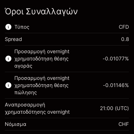
Όροι Συναλλαγών
Τύπος
CFD
Spread
0.8
Αυτή η χρηματοπιστωτική αγορά είναι
Προσαρμογή overnight
διαθέσιμη για διαπραγμάτευση CFD.
χρηματοδότηση θέσης
-0.01077
%
Μάθετε περισσότερα σχετικά με:
αγοράς
CFDs
Προσαρμογή overnight
χρηματοδότηση θέσης
-0.01146
%
πώλησης
Αναπροσαρμογή
21:00
(UTC)
χρηματοδότησης overnight
Περιθώριο. Η
CHF 1,000.00
Νόμισμα
CHF
επένδυσή σας