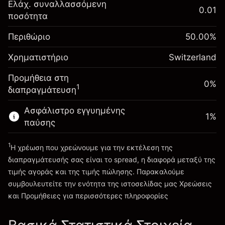
Αναπροσαρμογή
Ελάχ. συναλλασσόμενη
0.01
χρηματοδότησης
ποσότητα
Περιθώριο. Η
CHF 1,000.00
-0.010765
%
κατά τη διάρκεια της
επένδυσή σας
(-CHF 0.20)
Περιθώριο
νύχτας
50.00
%
Αναπροσαρμογή
Χρεώσεις από την πλήρη
Χρηματιστήριο
χρηματοδότησης
Switzerland
αξία της θέσης
-0.011458
%
κατά τη διάρκεια της
Μέγεθος διαπραγμάτευσης με μόχλευση
Προμήθεια στη
(-CHF 0.20)
νύχτας
0%
~
CHF 2,000.00
1
διαπραγμάτευση
Χρεώσεις από την πλήρη
Χρήματα από μόχλευση ~
CHF 1,000.00
αξία της θέσης
Ασφάλιστρο εγγυημένης
1
%
Μέγεθος διαπραγμάτευσης με μόχλευση
παύσης
Πηγαίνετε στην πλατφόρμα
~
CHF 2,000.00
Χρήματα από μόχλευση ~
CHF 1,000.00
1
Η χρέωση που χρεώνουμε για την εκτέλεση της
διαπραγμάτευσής σας είναι το spread, η διαφορά μεταξύ της
τιμής αγοράς και της τιμής πώλησης. Παρακαλούμε
Πηγαίνετε στην πλατφόρμα
συμβουλευτείτε την ενότητα της ιστοσελίδας μας
Χρεώσεις
Χρεώσεις και Τέλη
και Προμήθειες
για περισσότερες πληροφορίες