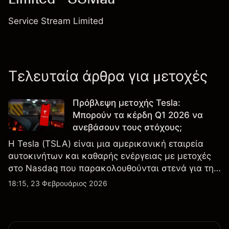
Service Stream Limited
Τελευταία άρθρα για μετοχές
Πρόβλεψη μετοχής Tesla:
Μπορούν τα κέρδη Q1 2026 να
ανεβάσουν τους στόχους;
Η Tesla (TSLA) είναι μια αμερικανική εταιρεία
αυτοκινήτων και καθαρής ενέργειας με μετοχές
στο Nasdaq που παρακολουθούνται στενά για την
απόδοση κερδών, τα δεδομένα παραδόσεων και
18:15, 23 Φεβρουάριος 2026
τις εξελίξεις στην τεχνολογία και την παραγωγή.