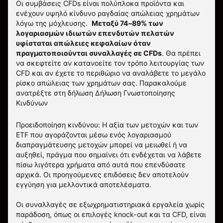
Οι συμβάσεις CFDs είναι πολύπλοκα προϊόντα και
ενέχουν υψηλό κίνδυνο ραγδαίας απώλειας χρημάτων
λόγω της μόχλευσης.
Μεταξύ 74–89% των
λογαριασμών ιδιωτών επενδυτών πελατών
υφίσταται απώλειες κεφαλαίων όταν
πραγματοποιούνται συναλλαγές σε CFDs
. Θα πρέπει
να σκεφτείτε αν κατανοείτε τον τρόπο λειτουργίας των
CFD και αν έχετε το περιθώριο να αναλάβετε το μεγάλο
ρίσκο απώλειας των χρημάτων σας.
Παρακαλούμε
ανατρέξτε στη δήλωση
Δήλωση Γνωστοποίησης
Κινδύνων
Προειδοποίηση κινδύνου: Η αξία των μετοχών και των
ETF που αγοράζονται μέσω ενός λογαριασμού
διαπραγμάτευσης μετοχών μπορεί να μειωθεί ή να
αυξηθεί, πράγμα που σημαίνει ότι ενδέχεται να λάβετε
πίσω λιγότερα χρήματα από αυτά που επενδύσατε
αρχικά. Οι προηγούμενες επιδόσεις δεν αποτελούν
εγγύηση για μελλοντικά αποτελέσματα.
Οι συναλλαγές σε εξωχρηματιστηριακά εργαλεία χωρίς
παράδοση, όπως οι επιλογές knock-out και τα CFD, είναι