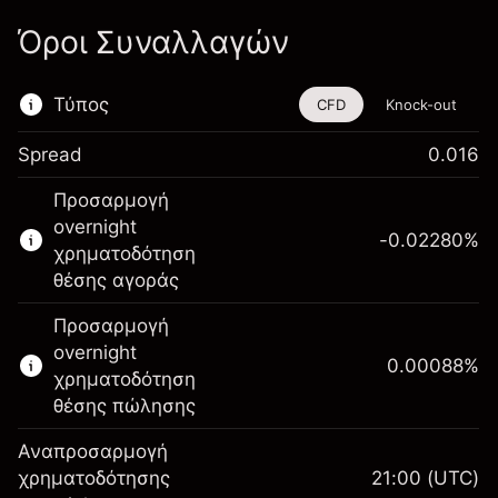
Όροι Συναλλαγών
Τύπος
CFD
Knock-out
Spread
0.016
Αυτό το χρηματοοικονομικό εργαλείο είναι
Προσαρμογή
διαθέσιμο για διαπραγμάτευση μέσω CFDs
overnight
και Knock-outs.
-0.02280
%
χρηματοδότηση
Μάθετε περισσότερα σχετικά με:
θέσης αγοράς
CFDs
Προσαρμογή
Knock-outs
overnight
0.00088
%
χρηματοδότηση
θέσης πώλησης
Αναπροσαρμογή
Περιθώριο. Η επένδυσή
χρηματοδότησης
21:00
(UTC)
A$1,000.00