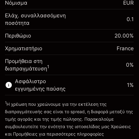
Νόμισμα
EUR
-0.017307
χρηματοδότησης κατά
%
τη διάρκεια της νύχτας
Ελάχ. συναλλασσόμενη
Περιθώριο. Η επένδυσή
0.1
€1,000.00
(-€0.87)
Χρεώσεις από την πλήρη αξία
ποσότητα
σας
της θέσης
Αναπροσαρμογή
Περιθώριο
Μέγεθος διαπραγμάτευσης με μόχλευση
20.00
%
-0.004915
χρηματοδότησης κατά
~
€5,000.00
%
Χρηματιστήριο
τη διάρκεια της νύχτας
France
Χρήματα από μόχλευση ~
€4,000.00
(-€0.25)
Χρεώσεις από την πλήρη αξία
Προμήθεια στη
της θέσης
0%
1
διαπραγμάτευση
Πηγαίνετε στην πλατφόρμα
Μέγεθος διαπραγμάτευσης με μόχλευση
~
€5,000.00
Ασφάλιστρο
1
%
Χρήματα από μόχλευση ~
€4,000.00
εγγυημένης παύσης
1
Η χρέωση που χρεώνουμε για την εκτέλεση της
Πηγαίνετε στην πλατφόρμα
διαπραγμάτευσής σας είναι το spread, η διαφορά μεταξύ της
τιμής αγοράς και της τιμής πώλησης. Παρακαλούμε
συμβουλευτείτε την ενότητα της ιστοσελίδας μας
Χρεώσεις
Χρεώσεις και Τέλη
και Προμήθειες
για περισσότερες πληροφορίες