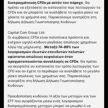
διαπραγμάτευση CFDs με αυτόν τον πάροχο
.
Θα
πρέπει να εξετάσετε αν κατανοείτε πώς λειτουργούν τα
CFDs και αν μπορείτε να αναλάβετε το υψηλό ρίσκο να
χάσετε τα χρήματά σας. Παρακαλούμε ανατρέξτε στη
δήλωση
Δήλωση Γνωστοποίησης Κινδύνων
Capital Com Group Ltd:
Οι συμβάσεις CFDs είναι πολύπλοκα προϊόντα και
ενέχουν υψηλό κίνδυνο ραγδαίας απώλειας χρημάτων
λόγω της μόχλευσης.
Μεταξύ 74–89% των
λογαριασμών ιδιωτών επενδυτών πελατών
υφίσταται απώλειες κεφαλαίων όταν
πραγματοποιούνται συναλλαγές σε CFDs
. Θα πρέπει
να σκεφτείτε αν κατανοείτε τον τρόπο λειτουργίας των
CFD και αν έχετε το περιθώριο να αναλάβετε το μεγάλο
ρίσκο απώλειας των χρημάτων σας.
Παρακαλούμε
ανατρέξτε στη δήλωση
Δήλωση Γνωστοποίησης
Κινδύνων
Προειδοποίηση κινδύνου: Η αξία των μετοχών και των
ETF που αγοράζονται μέσω ενός λογαριασμού
διαπραγμάτευσης μετοχών μπορεί να μειωθεί ή να