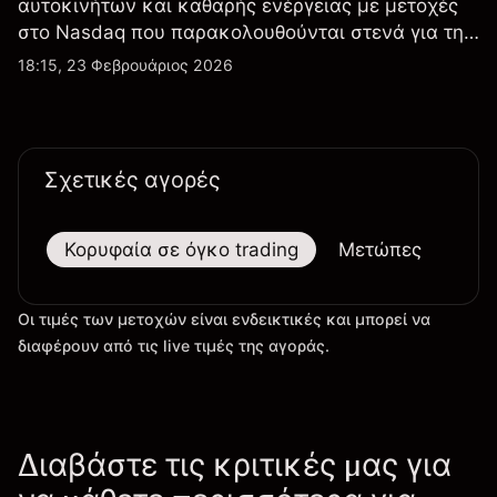
αυτοκινήτων και καθαρής ενέργειας με μετοχές
στο Nasdaq που παρακολουθούνται στενά για την
απόδοση κερδών, τα δεδομένα παραδόσεων και
18:15, 23 Φεβρουάριος 2026
τις εξελίξεις στην τεχνολογία και την παραγωγή.
Σχετικές αγορές
Κορυφαία σε όγκο trading
Μετώπες
Μεγ
Οι τιμές των μετοχών είναι ενδεικτικές και μπορεί να
διαφέρουν από τις live τιμές της αγοράς.
Διαβάστε τις κριτικές μας για