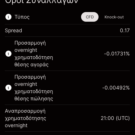
Όροι Συναλλαγών
Τύπος
CFD
Knock-out
Spread
0.17
Αυτό το χρηματοοικονομικό εργαλείο είναι
Προσαρμογή
διαθέσιμο για διαπραγμάτευση μέσω CFDs
overnight
και Knock-outs.
-0.01731
%
χρηματοδότηση
Μάθετε περισσότερα σχετικά με:
θέσης αγοράς
CFDs
Προσαρμογή
Knock-outs
overnight
-0.00492
%
χρηματοδότηση
θέσης πώλησης
Αναπροσαρμογή
Περιθώριο. Η επένδυσή
χρηματοδότησης
21:00
(UTC)
€1,000.00
σας
overnight
Αναπροσαρμογή