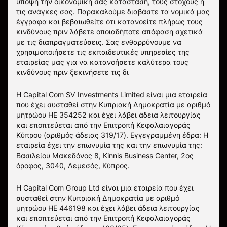
υπόψη την οικονομική σας κατάσταση, τους στόχους ή
τις ανάγκες σας. Παρακαλούμε διαβάστε τα νομικά μας
έγγραφα και βεβαιωθείτε ότι κατανοείτε πλήρως τους
κινδύνους πριν λάβετε οποιαδήποτε απόφαση σχετικά
με τις διαπραγματεύσεις. Σας ενθαρρύνουμε να
χρησιμοποιήσετε τις εκπαιδευτικές υπηρεσίες της
εταιρείας μας για να κατανοήσετε καλύτερα τους
κινδύνους πριν ξεκινήσετε τις δι
Η Capital Com SV Investments Limited είναι μια εταιρεία
που έχει συσταθεί στην Κυπριακή Δημοκρατία με αριθμό
μητρώου HE 354252 και έχει λάβει άδεια λειτουργίας
και εποπτεύεται από την Επιτροπή Κεφαλαιαγοράς
Κύπρου (αριθμός άδειας 319/17). Εγγεγραμμένη έδρα: Η
εταιρεία έχει την επωνυμία της και την επωνυμία της:
Βασιλείου Μακεδόνος 8, Kinnis Business Center, 2ος
όροφος, 3040, Λεμεσός, Κύπρος.
Η Capital Com Group Ltd είναι μια εταιρεία που έχει
συσταθεί στην Κυπριακή Δημοκρατία με αριθμό
μητρώου ΗΕ 446198 και έχει λάβει άδεια λειτουργίας
και εποπτεύεται από την Επιτροπή Κεφαλαιαγοράς