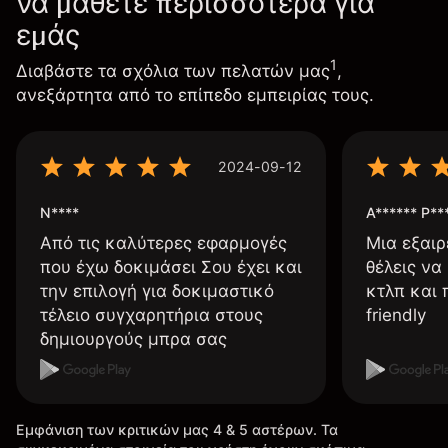
να μάθετε περισσότερα για
εμάς
1
Διαβάστε τα σχόλια των πελατών μας
,
ανεξάρτητα από το επίπεδο εμπειρίας τους.
2024-09-12
N****
A****** P**
Από τις καλύτερες εφαρμογές
Μια εξαιρ
που έχω δοκιμάσει Σου έχει και
θέλεις να
την επιλογή για δοκιμαστικό
κτλπ και 
τέλειο συγχαρητήρια στους
friendly
δημιουργούς μπρα σας
Εμφάνιση των κριτικών μας 4 & 5 αστέρων. Τα