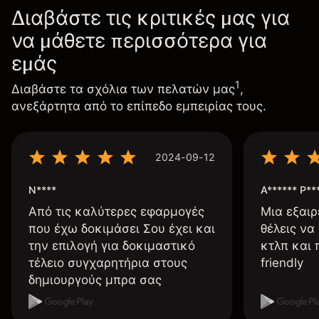
Διαβάστε τις κριτικές μας για
να μάθετε περισσότερα για
εμάς
1
Διαβάστε τα σχόλια των πελατών μας
,
ανεξάρτητα από το επίπεδο εμπειρίας τους.
2024-09-12
N****
A****** P**
Από τις καλύτερες εφαρμογές
Μια εξαιρ
που έχω δοκιμάσει Σου έχει και
θέλεις να
την επιλογή για δοκιμαστικό
κτλπ και 
τέλειο συγχαρητήρια στους
friendly
δημιουργούς μπρα σας