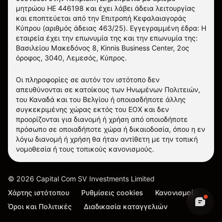
μητρώου ΗΕ 446198 και έχει λάβει άδεια λειτουργίας
και εποπτεύεται από την Επιτροπή Κεφαλαιαγοράς
Κύπρου (αριθμός άδειας 463/25). Εγγεγραμμένη έδρα: Η
εταιρεία έχει την επωνυμία της και την επωνυμία της:
Βασιλείου Μακεδόνος 8, Kinnis Business Center, 2ος
όροφος, 3040, Λεμεσός, Κύπρος.
Οι πληροφορίες σε αυτόν τον ιστότοπο δεν
απευθύνονται σε κατοίκους των Ηνωμένων Πολιτειών,
του Καναδά και του Βελγίου ή οποιασδήποτε άλλης
συγκεκριμένης χώρας εκτός του ΕΟΧ και δεν
προορίζονται για διανομή ή χρήση από οποιοδήποτε
πρόσωπο σε οποιαδήποτε χώρα ή δικαιοδοσία, όπου η εν
λόγω διανομή ή χρήση θα ήταν αντίθετη με την τοπική
νομοθεσία ή τους τοπικούς κανονισμούς.
©
2026
Capital Com SV Investments Limited
Χάρτης ιστότοπου
Ρυθμίσεις cookies
Κανονισμοί
Όροι και Πολιτικές
Διαδικασία καταγγελιών