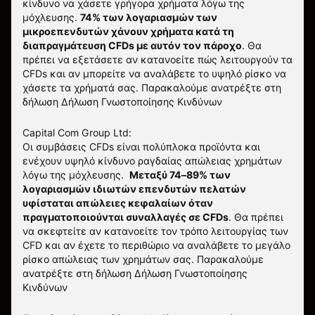
κίνδυνο να χάσετε γρήγορα χρήματα λόγω της
μόχλευσης.
74% των λογαριασμών των
μικροεπενδυτών χάνουν χρήματα κατά τη
διαπραγμάτευση CFDs με αυτόν τον πάροχο
.
Θα
πρέπει να εξετάσετε αν κατανοείτε πώς λειτουργούν τα
CFDs και αν μπορείτε να αναλάβετε το υψηλό ρίσκο να
χάσετε τα χρήματά σας. Παρακαλούμε ανατρέξτε στη
δήλωση
Δήλωση Γνωστοποίησης Κινδύνων
Capital Com Group Ltd:
Οι συμβάσεις CFDs είναι πολύπλοκα προϊόντα και
ενέχουν υψηλό κίνδυνο ραγδαίας απώλειας χρημάτων
λόγω της μόχλευσης.
Μεταξύ 74–89% των
λογαριασμών ιδιωτών επενδυτών πελατών
υφίσταται απώλειες κεφαλαίων όταν
πραγματοποιούνται συναλλαγές σε CFDs
. Θα πρέπει
να σκεφτείτε αν κατανοείτε τον τρόπο λειτουργίας των
CFD και αν έχετε το περιθώριο να αναλάβετε το μεγάλο
ρίσκο απώλειας των χρημάτων σας.
Παρακαλούμε
ανατρέξτε στη δήλωση
Δήλωση Γνωστοποίησης
Κινδύνων