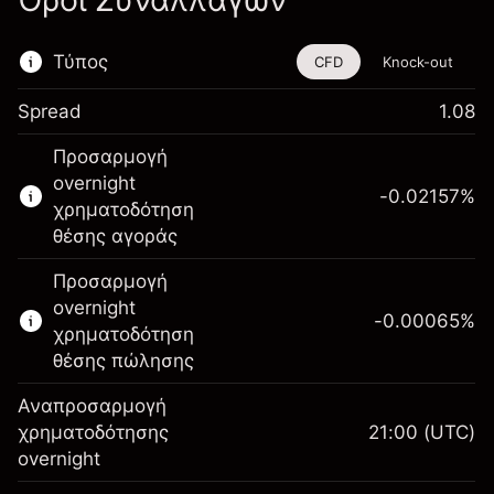
Όροι Συναλλαγών
Τύπος
CFD
Knock-out
Spread
1.08
Αυτό το χρηματοοικονομικό εργαλείο είναι
Προσαρμογή
διαθέσιμο για διαπραγμάτευση μέσω CFDs
overnight
και Knock-outs.
-0.02157
%
χρηματοδότηση
Μάθετε περισσότερα σχετικά με:
θέσης αγοράς
CFDs
Προσαρμογή
Knock-outs
overnight
-0.00065
%
χρηματοδότηση
θέσης πώλησης
Αναπροσαρμογή
Περιθώριο. Η επένδυσή
χρηματοδότησης
21:00
(UTC)
$1,000.00
σας
overnight
Αναπροσαρμογή