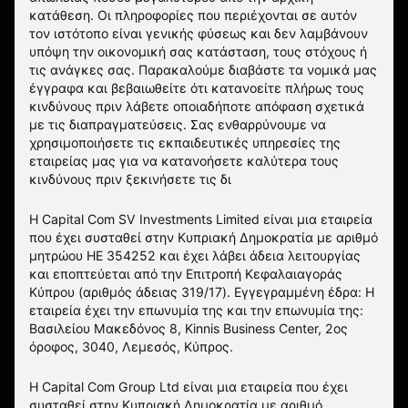
κατάθεση. Οι πληροφορίες που περιέχονται σε αυτόν
τον ιστότοπο είναι γενικής φύσεως και δεν λαμβάνουν
υπόψη την οικονομική σας κατάσταση, τους στόχους ή
τις ανάγκες σας. Παρακαλούμε διαβάστε τα νομικά μας
έγγραφα και βεβαιωθείτε ότι κατανοείτε πλήρως τους
κινδύνους πριν λάβετε οποιαδήποτε απόφαση σχετικά
με τις διαπραγματεύσεις. Σας ενθαρρύνουμε να
χρησιμοποιήσετε τις εκπαιδευτικές υπηρεσίες της
εταιρείας μας για να κατανοήσετε καλύτερα τους
κινδύνους πριν ξεκινήσετε τις δι
Η Capital Com SV Investments Limited είναι μια εταιρεία
που έχει συσταθεί στην Κυπριακή Δημοκρατία με αριθμό
μητρώου HE 354252 και έχει λάβει άδεια λειτουργίας
και εποπτεύεται από την Επιτροπή Κεφαλαιαγοράς
Κύπρου (αριθμός άδειας 319/17). Εγγεγραμμένη έδρα: Η
εταιρεία έχει την επωνυμία της και την επωνυμία της:
Βασιλείου Μακεδόνος 8, Kinnis Business Center, 2ος
όροφος, 3040, Λεμεσός, Κύπρος.
Η Capital Com Group Ltd είναι μια εταιρεία που έχει
συσταθεί στην Κυπριακή Δημοκρατία με αριθμό