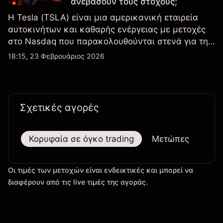
ανεβάσουν τους στόχους;
Η Tesla (TSLA) είναι μια αμερικανική εταιρεία
αυτοκινήτων και καθαρής ενέργειας με μετοχές
στο Nasdaq που παρακολουθούνται στενά για την
απόδοση κερδών, τα δεδομένα παραδόσεων και
18:15, 23 Φεβρουάριος 2026
τις εξελίξεις στην τεχνολογία και την παραγωγή.
Σχετικές αγορές
Κορυφαία σε όγκο trading
Μετώπες
Μεγ
Οι τιμές των μετοχών είναι ενδεικτικές και μπορεί να
διαφέρουν από τις live τιμές της αγοράς.