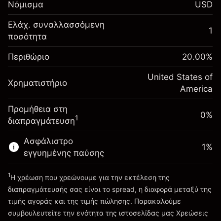
Νόμισμα
USD
-0.021568
χρηματοδότησης κατά
%
τη διάρκεια της νύχτας
Ελάχ. συναλλασσόμενη
Περιθώριο. Η επένδυσή
1
$1,000.00
(-$1.08)
Χρεώσεις από την πλήρη αξία
ποσότητα
σας
της θέσης
Αναπροσαρμογή
Περιθώριο
Μέγεθος διαπραγμάτευσης με μόχλευση
20.00
%
-0.000654
χρηματοδότησης κατά
~
$5,000.00
%
τη διάρκεια της νύχτας
United States of
Χρήματα από μόχλευση ~
$4,000.00
Χρηματιστήριο
(-$0.03)
Χρεώσεις από την πλήρη αξία
America
της θέσης
Προμήθεια στη
Πηγαίνετε στην πλατφόρμα
Μέγεθος διαπραγμάτευσης με μόχλευση
0%
1
διαπραγμάτευση
~
$5,000.00
Χρήματα από μόχλευση ~
$4,000.00
Ασφάλιστρο
1
%
εγγυημένης παύσης
Πηγαίνετε στην πλατφόρμα
1
Η χρέωση που χρεώνουμε για την εκτέλεση της
διαπραγμάτευσής σας είναι το spread, η διαφορά μεταξύ της
τιμής αγοράς και της τιμής πώλησης. Παρακαλούμε
συμβουλευτείτε την ενότητα της ιστοσελίδας μας
Χρεώσεις
Χρεώσεις και Τέλη