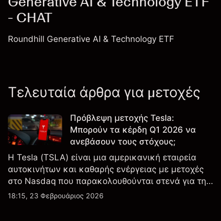
Generative AI & Technology ETF
- CHAT
Roundhill Generative AI & Technology ETF
Τελευταία άρθρα για μετοχές
Πρόβλεψη μετοχής Tesla:
Μπορούν τα κέρδη Q1 2026 να
ανεβάσουν τους στόχους;
Η Tesla (TSLA) είναι μια αμερικανική εταιρεία
αυτοκινήτων και καθαρής ενέργειας με μετοχές
στο Nasdaq που παρακολουθούνται στενά για την
απόδοση κερδών, τα δεδομένα παραδόσεων και
18:15, 23 Φεβρουάριος 2026
τις εξελίξεις στην τεχνολογία και την παραγωγή.