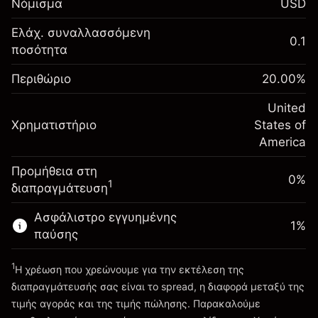
Νόμισμα
USD
σας
Αναπροσαρμογή
Ελάχ. συναλλασσόμενη
0.1
-0.021568
χρηματοδότησης κατά
ποσότητα
Περιθώριο. Η επένδυσή
$1,000.00
%
τη διάρκεια της νύχτας
σας
(-$1.08)
Χρεώσεις από την πλήρη αξία
Περιθώριο
20.00
%
Αναπροσαρμογή
της θέσης
-0.000654
χρηματοδότησης κατά
United
Μέγεθος διαπραγμάτευσης με μόχλευση
%
Χρηματιστήριο
τη διάρκεια της νύχτας
States of
~
$5,000.00
(-$0.03)
Χρεώσεις από την πλήρη αξία
America
Χρήματα από μόχλευση ~
$4,000.00
της θέσης
Προμήθεια στη
Μέγεθος διαπραγμάτευσης με μόχλευση
0%
1
διαπραγμάτευση
Πηγαίνετε στην πλατφόρμα
~
$5,000.00
Χρήματα από μόχλευση ~
$4,000.00
Ασφάλιστρο εγγυημένης
1
%
παύσης
Πηγαίνετε στην πλατφόρμα
1
Η χρέωση που χρεώνουμε για την εκτέλεση της
διαπραγμάτευσής σας είναι το spread, η διαφορά μεταξύ της
τιμής αγοράς και της τιμής πώλησης. Παρακαλούμε