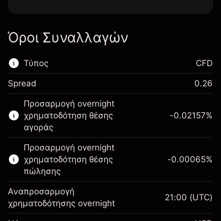
Όροι Συναλλαγών
Τύπος
CFD
Spread
0.26
Αυτή η χρηματοπιστωτική αγορά είναι
Προσαρμογή overnight
διαθέσιμη για διαπραγμάτευση CFD.
χρηματοδότηση θέσης
-0.02157
%
Μάθετε περισσότερα σχετικά με:
αγοράς
CFDs
Προσαρμογή overnight
χρηματοδότηση θέσης
-0.00065
%
πώλησης
Αναπροσαρμογή
21:00
(UTC)
χρηματοδότησης overnight
Περιθώριο. Η επένδυσή
$1,000.00