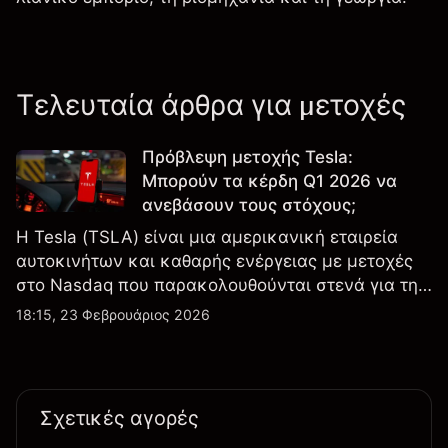
Τελευταία άρθρα για μετοχές
Πρόβλεψη μετοχής Tesla:
Μπορούν τα κέρδη Q1 2026 να
ανεβάσουν τους στόχους;
Η Tesla (TSLA) είναι μια αμερικανική εταιρεία
αυτοκινήτων και καθαρής ενέργειας με μετοχές
στο Nasdaq που παρακολουθούνται στενά για την
απόδοση κερδών, τα δεδομένα παραδόσεων και
18:15, 23 Φεβρουάριος 2026
τις εξελίξεις στην τεχνολογία και την παραγωγή.
Σχετικές αγορές