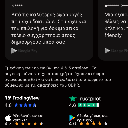
N****
A****** P**
Από τις καλύτερες εφαρμογές
Μια εξαιρ
που έχω δοκιμάσει Σου έχει και
θέλεις να
την επιλογή για δοκιμαστικό
κτλπ και 
τέλειο συγχαρητήρια στους
friendly
δημιουργούς μπρα σας
Εμφάνιση των κριτικών μας 4 & 5 αστέρων. Τα
συγκεκριμένα στοιχεία του χρήστη έχουν σκόπιμα
ανωνυμοποιηθεί για να διασφαλιστεί το απόρρητο του
σύμφωνα με τις απαιτήσεις του GDPR.
4.6
4.6
Αξιολογήσεις και
Αξιολογήσεις και
κριτικές
κριτικές
4.7
4.6