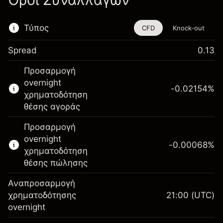
Όροι Συναλλαγών
Τύπος
CFD
Knock-out
Spread
0.13
Αυτό το χρηματοοικονομικό εργαλείο είναι
Προσαρμογή
διαθέσιμο για διαπραγμάτευση μέσω CFDs
overnight
και Knock-outs.
-0.02154
%
χρηματοδότηση
Μάθετε περισσότερα σχετικά με:
θέσης αγοράς
CFDs
Προσαρμογή
Knock-outs
overnight
-0.00068
%
χρηματοδότηση
θέσης πώλησης
Αναπροσαρμογή
Περιθώριο. Η επένδυσή
χρηματοδότησης
21:00
(UTC)
$1,000.00
σας
overnight
Αναπροσαρμογή