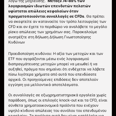
λόγω της μόχλευσης.
Μεταξύ 74–89% των
λογαριασμών ιδιωτών επενδυτών πελατών
υφίσταται απώλειες κεφαλαίων όταν
πραγματοποιούνται συναλλαγές σε CFDs
. Θα πρέπει
να σκεφτείτε αν κατανοείτε τον τρόπο λειτουργίας των
CFD και αν έχετε το περιθώριο να αναλάβετε το μεγάλο
ρίσκο απώλειας των χρημάτων σας.
Παρακαλούμε
ανατρέξτε στη δήλωση
Δήλωση Γνωστοποίησης
Κινδύνων
Προειδοποίηση κινδύνου: Η αξία των μετοχών και των
ETF που αγοράζονται μέσω ενός λογαριασμού
διαπραγμάτευσης μετοχών μπορεί να μειωθεί ή να
αυξηθεί, πράγμα που σημαίνει ότι ενδέχεται να λάβετε
πίσω λιγότερα χρήματα από αυτά που επενδύσατε
αρχικά. Οι προηγούμενες επιδόσεις δεν αποτελούν
εγγύηση για μελλοντικά αποτελέσματα.
Οι συναλλαγές σε εξωχρηματιστηριακά εργαλεία χωρίς
παράδοση, όπως οι επιλογές knock-out και τα CFD, είναι
σύνθετα χρηματοοικονομικά προϊόντα που ενέχουν
υψηλό κίνδυνο απώλειας του συνόλου του επενδυμένου
κεφαλαίου. Τα προϊόντα αυτά δεν είναι κατάλληλα για