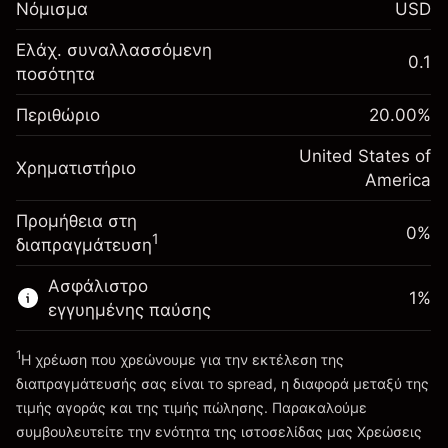
Νόμισμα
USD
-0.02154
χρηματοδότησης κατά
%
τη διάρκεια της νύχτας
Ελάχ. συναλλασσόμενη
Περιθώριο. Η επένδυσή
0.1
$1,000.00
(-$1.08)
Χρεώσεις από την πλήρη αξία
ποσότητα
σας
της θέσης
Αναπροσαρμογή
Περιθώριο
Μέγεθος διαπραγμάτευσης με μόχλευση
20.00
%
-0.000682
χρηματοδότησης κατά
~
$5,000.00
%
τη διάρκεια της νύχτας
United States of
Χρήματα από μόχλευση ~
$4,000.00
Χρηματιστήριο
(-$0.03)
Χρεώσεις από την πλήρη αξία
America
της θέσης
Προμήθεια στη
Πηγαίνετε στην πλατφόρμα
Μέγεθος διαπραγμάτευσης με μόχλευση
0%
1
διαπραγμάτευση
~
$5,000.00
Χρήματα από μόχλευση ~
$4,000.00
Ασφάλιστρο
1
%
εγγυημένης παύσης
Πηγαίνετε στην πλατφόρμα
1
Η χρέωση που χρεώνουμε για την εκτέλεση της
διαπραγμάτευσής σας είναι το spread, η διαφορά μεταξύ της
τιμής αγοράς και της τιμής πώλησης. Παρακαλούμε
συμβουλευτείτε την ενότητα της ιστοσελίδας μας
Χρεώσεις
Χρεώσεις και Τέλη