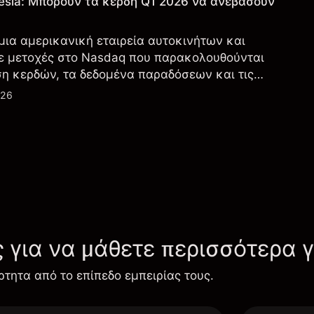
esla: Μπορούν τα κέρδη Q1 2026 να ανεβάσουν
 μια αμερικανική εταιρεία αυτοκινήτων και
ε μετοχές στο Nasdaq που παρακολουθούνται
ση κερδών, τα δεδομένα παραδόσεων και τις
λογία και την παραγωγή.
026
ς για να μάθετε περισσότερα 
ρτητα από το επίπεδο εμπειρίας τους.