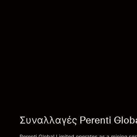
Συναλλαγές Perenti Globa
Perenti Global Limited operates as a mining se