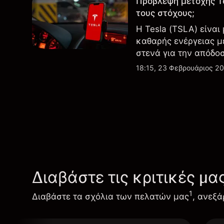
Πρόβλεψη μετοχής T
τους στόχους;
Η Tesla (TSLA) είναι
καθαρής ενέργειας μ
στενά για την απόδο
εξελίξεις στην τεχνο
18:15, 23 Φεβρουάριος 2
Διαβάστε τις κριτικές μα
1
Διαβάστε τα σχόλια των πελατών μας
, ανεξά