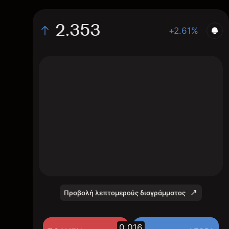
2.353
+2.61%
The chart shows the PRNau stock price data
over the last 1 day, with a current price of
2.353, a high of 2.347, and a low of 2.317.
Προβολή λεπτομερούς διαγράμματος
0.016