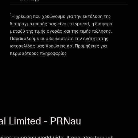
Πηγαίνετε στην πλατφόρμα
1
Η χρέωση που χρεώνουμε για την εκτέλεση της
διαπραγμάτευσής σας είναι το spread, η διαφορά
μεταξύ της τιμής αγοράς και της τιμής πώλησης.
Παρακαλούμε συμβουλευτείτε την ενότητα της
Χρεώσεις και Τέλη
ιστοσελίδας μας
Χρεώσεις και Προμήθειες
για
περισσότερες πληροφορίες
l Limited - PRNau
rvices company worldwide. It operates through