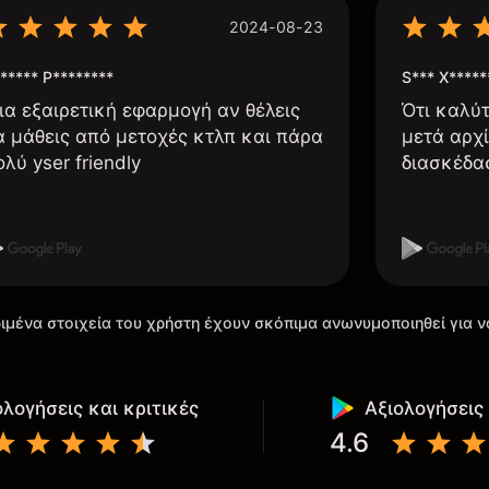
2024-08-23
***** P********
S*** X*****
ια εξαιρετική εφαρμογή αν θέλεις
Ότι καλύ
α μάθεις από μετοχές κτλπ και πάρα
μετά αρχί
ολύ yser friendly
διασκέδα
ιμένα στοιχεία του χρήστη έχουν σκόπιμα ανωνυμοποιηθεί για ν
ολογήσεις και κριτικές
Αξιολογήσεις 
4.6