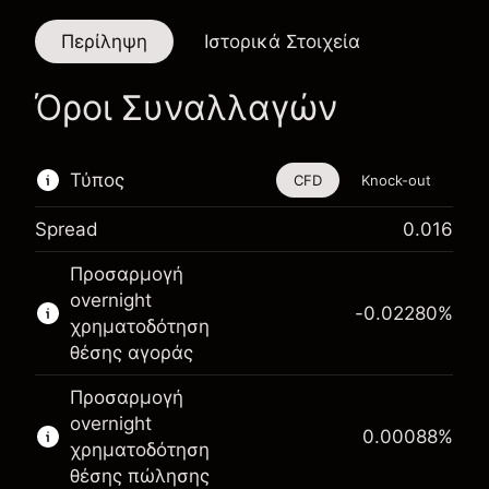
Περίληψη
Ιστορικά Στοιχεία
Όροι Συναλλαγών
Τύπος
CFD
Knock-out
Spread
0.016
Αυτό το χρηματοοικονομικό εργαλείο είναι
Προσαρμογή
διαθέσιμο για διαπραγμάτευση μέσω CFDs και
overnight
Knock-outs.
-0.02280
%
χρηματοδότηση
Μάθετε περισσότερα σχετικά με:
θέσης αγοράς
CFDs
Προσαρμογή
Knock-outs
overnight
0.00088
%
χρηματοδότηση
θέσης πώλησης