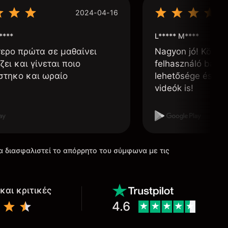
2024-04-16
****
L***** M****
τερο πρώτα σε μαθαίνει
Nagyon jó! Könnyű
ζει και γίνεται ποιο
felhasználó barát
στηκο και ωραίο
lehetősége és, h
videók is!
α διασφαλιστεί το απόρρητο του σύμφωνα με τις
και κριτικές
4.6