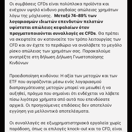
Οι συμβάσεις CFDs είναι πολύπλοκα προϊόντα και
ενέχουν υψηλό κίνδυνο ραγδαίας απώλειας χρημάτων
λόγω της μόχλευσης.
Μεταξύ 74–89% των
λογαριασμών ιδιωτών επενδυτών πελατών
υφίσταται απώλειες κεφαλαίων όταν
πραγματοποιούνται συναλλαγές σε CFDs
. Θα πρέπει
να σκεφτείτε αν κατανοείτε τον τρόπο λειτουργίας των
CFD και αν έχετε το περιθώριο να αναλάβετε το μεγάλο
ρίσκο απώλειας των χρημάτων σας.
Παρακαλούμε
ανατρέξτε στη δήλωση
Δήλωση Γνωστοποίησης
Κινδύνων
Προειδοποίηση κινδύνου: Η αξία των μετοχών και των
ETF που αγοράζονται μέσω ενός λογαριασμού
διαπραγμάτευσης μετοχών μπορεί να μειωθεί ή να
αυξηθεί, πράγμα που σημαίνει ότι ενδέχεται να λάβετε
πίσω λιγότερα χρήματα από αυτά που επενδύσατε
αρχικά. Οι προηγούμενες επιδόσεις δεν αποτελούν
εγγύηση για μελλοντικά αποτελέσματα.
Οι συναλλαγές σε εξωχρηματιστηριακά εργαλεία χωρίς
παράδοση, όπως οι επιλογές knock-out και τα CFD, είναι