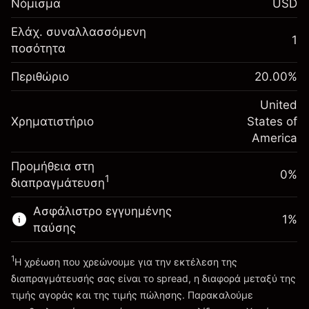
Νόμισμα
USD
σας
Αναπροσαρμογή
Ελάχ. συναλλασσόμενη
1
-0.021568
χρηματοδότησης κατά
ποσότητα
Περιθώριο. Η επένδυσή
$1,000.00
%
τη διάρκεια της νύχτας
σας
(-$1.08)
Χρεώσεις από την πλήρη αξία
Περιθώριο
20.00
%
Αναπροσαρμογή
της θέσης
-0.000654
χρηματοδότησης κατά
United
Μέγεθος διαπραγμάτευσης με μόχλευση
%
Χρηματιστήριο
τη διάρκεια της νύχτας
States of
~
$5,000.00
(-$0.03)
Χρεώσεις από την πλήρη αξία
America
Χρήματα από μόχλευση ~
$4,000.00
της θέσης
Προμήθεια στη
Μέγεθος διαπραγμάτευσης με μόχλευση
0%
1
διαπραγμάτευση
Πηγαίνετε στην πλατφόρμα
~
$5,000.00
Χρήματα από μόχλευση ~
$4,000.00
Ασφάλιστρο εγγυημένης
1
%
παύσης
Πηγαίνετε στην πλατφόρμα
1
Η χρέωση που χρεώνουμε για την εκτέλεση της
διαπραγμάτευσής σας είναι το spread, η διαφορά μεταξύ της
τιμής αγοράς και της τιμής πώλησης. Παρακαλούμε