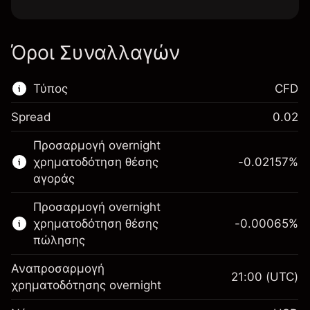
Όροι Συναλλαγών
Τύπος
CFD
Spread
0.02
Αυτή η χρηματοπιστωτική αγορά είναι
Προσαρμογή overnight
διαθέσιμη για διαπραγμάτευση CFD.
χρηματοδότηση θέσης
-0.02157
%
Μάθετε περισσότερα σχετικά με:
αγοράς
CFDs
Προσαρμογή overnight
χρηματοδότηση θέσης
-0.00065
%
πώλησης
Αναπροσαρμογή
21:00
(UTC)
χρηματοδότησης overnight
Περιθώριο. Η επένδυσή
$1,000.00