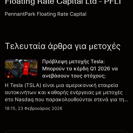
Floating Rate Capital Ltd - PFLT
PennantPark Floating Rate Capital
Τελευταία άρθρα για μετοχές
Πρόβλεψη μετοχής Tesla:
Μπορούν τα κέρδη Q1 2026 να
ανεβάσουν τους στόχους;
Η Tesla (TSLA) είναι μια αμερικανική εταιρεία
αυτοκινήτων και καθαρής ενέργειας με μετοχές
στο Nasdaq που παρακολουθούνται στενά για την
απόδοση κερδών, τα δεδομένα παραδόσεων και
18:15, 23 Φεβρουάριος 2026
τις εξελίξεις στην τεχνολογία και την παραγωγή.