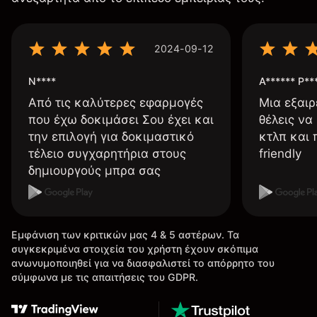
2024-09-12
N****
A****** P**
Από τις καλύτερες εφαρμογές
Μια εξαιρ
που έχω δοκιμάσει Σου έχει και
θέλεις να
την επιλογή για δοκιμαστικό
κτλπ και 
τέλειο συγχαρητήρια στους
friendly
δημιουργούς μπρα σας
Εμφάνιση των κριτικών μας 4 & 5 αστέρων. Τα
συγκεκριμένα στοιχεία του χρήστη έχουν σκόπιμα
ανωνυμοποιηθεί για να διασφαλιστεί το απόρρητο του
σύμφωνα με τις απαιτήσεις του GDPR.