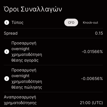
Όροι Συναλλαγών
Τύπος
CFD
Knock-out
Spread
0.15
Αυτό το χρηματοοικονομικό εργαλείο είναι
Προσαρμογή
διαθέσιμο για διαπραγμάτευση μέσω CFDs
overnight
και Knock-outs.
-0.01566
%
χρηματοδότηση
Μάθετε περισσότερα σχετικά με:
θέσης αγοράς
CFDs
Προσαρμογή
Knock-outs
overnight
-0.00656
%
χρηματοδότηση
θέσης πώλησης
Αναπροσαρμογή
Περιθώριο. Η
χρηματοδότησης
21:00
(UTC)
SEK 1,000.00