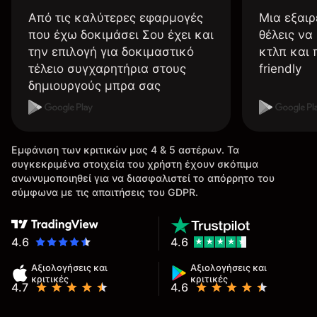
Από τις καλύτερες εφαρμογές
Μια εξαιρ
που έχω δοκιμάσει Σου έχει και
θέλεις να
την επιλογή για δοκιμαστικό
κτλπ και 
τέλειο συγχαρητήρια στους
friendly
δημιουργούς μπρα σας
Εμφάνιση των κριτικών μας 4 & 5 αστέρων. Τα
συγκεκριμένα στοιχεία του χρήστη έχουν σκόπιμα
ανωνυμοποιηθεί για να διασφαλιστεί το απόρρητο του
σύμφωνα με τις απαιτήσεις του GDPR.
4.6
4.6
Αξιολογήσεις και
Αξιολογήσεις και
κριτικές
κριτικές
4.7
4.6