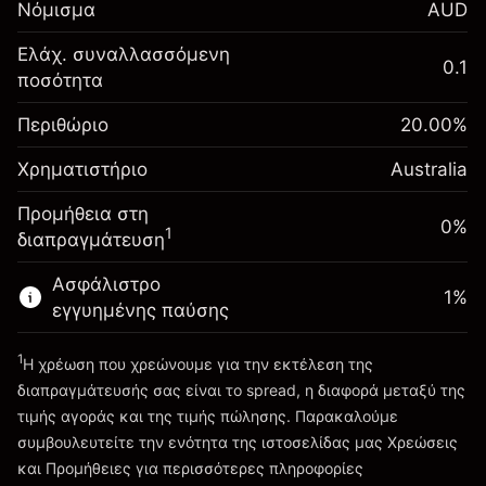
Νόμισμα
AUD
-0.022801
χρηματοδότησης κατά
%
τη διάρκεια της νύχτας
Ελάχ. συναλλασσόμενη
Περιθώριο. Η επένδυσή
0.1
A$1,000.00
(-A$1.14)
Χρεώσεις από την πλήρη
ποσότητα
σας
αξία της θέσης
Αναπροσαρμογή
Περιθώριο
Μέγεθος διαπραγμάτευσης με μόχλευση
20.00
%
0.000884
χρηματοδότησης κατά
~
A$5,000.00
%
Χρηματιστήριο
τη διάρκεια της νύχτας
Australia
Χρήματα από μόχλευση ~
A$4,000.00
(A$0.04)
Χρεώσεις από την πλήρη
Προμήθεια στη
αξία της θέσης
0%
1
διαπραγμάτευση
Πηγαίνετε στην πλατφόρμα
Μέγεθος διαπραγμάτευσης με μόχλευση
~
A$5,000.00
Ασφάλιστρο
1
%
Χρήματα από μόχλευση ~
A$4,000.00
εγγυημένης παύσης
1
Η χρέωση που χρεώνουμε για την εκτέλεση της
Πηγαίνετε στην πλατφόρμα
διαπραγμάτευσής σας είναι το spread, η διαφορά μεταξύ της
τιμής αγοράς και της τιμής πώλησης. Παρακαλούμε
συμβουλευτείτε την ενότητα της ιστοσελίδας μας
Χρεώσεις
Χρεώσεις και Τέλη
και Προμήθειες
για περισσότερες πληροφορίες