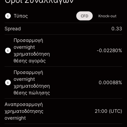
Όροι Συναλλαγών
Τύπος
CFD
Knock-out
Spread
0.33
Αυτό το χρηματοοικονομικό εργαλείο είναι
Προσαρμογή
διαθέσιμο για διαπραγμάτευση μέσω CFDs
overnight
και Knock-outs.
-0.02280
%
χρηματοδότηση
Μάθετε περισσότερα σχετικά με:
θέσης αγοράς
CFDs
Προσαρμογή
Knock-outs
overnight
0.00088
%
χρηματοδότηση
θέσης πώλησης
Αναπροσαρμογή
Περιθώριο. Η επένδυσή
χρηματοδότησης
21:00
(UTC)
A$1,000.00
σας
overnight
Αναπροσαρμογή