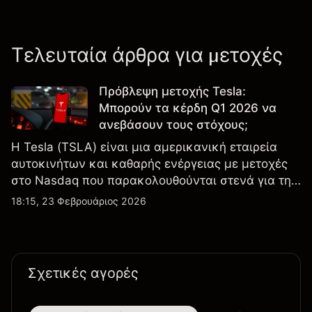
Τελευταία άρθρα για μετοχές
Πρόβλεψη μετοχής Tesla:
Μπορούν τα κέρδη Q1 2026 να
ανεβάσουν τους στόχους;
Η Tesla (TSLA) είναι μια αμερικανική εταιρεία
αυτοκινήτων και καθαρής ενέργειας με μετοχές
στο Nasdaq που παρακολουθούνται στενά για την
απόδοση κερδών, τα δεδομένα παραδόσεων και
18:15, 23 Φεβρουάριος 2026
τις εξελίξεις στην τεχνολογία και την παραγωγή.
Σχετικές αγορές