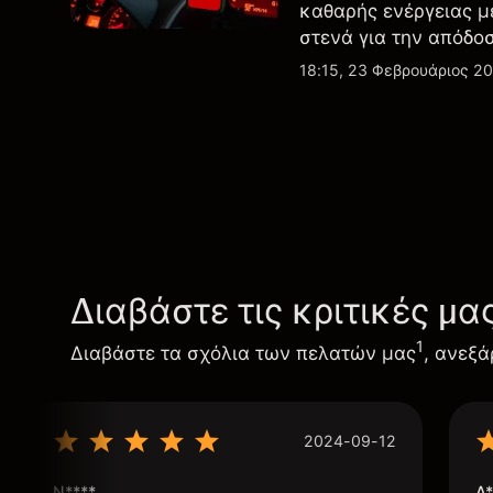
καθαρής ενέργειας μ
στενά για την απόδο
εξελίξεις στην τεχνο
18:15, 23 Φεβρουάριος 2
Διαβάστε τις κριτικές μα
1
Διαβάστε τα σχόλια των πελατών μας
, ανεξά
2024-09-12
N****
A*