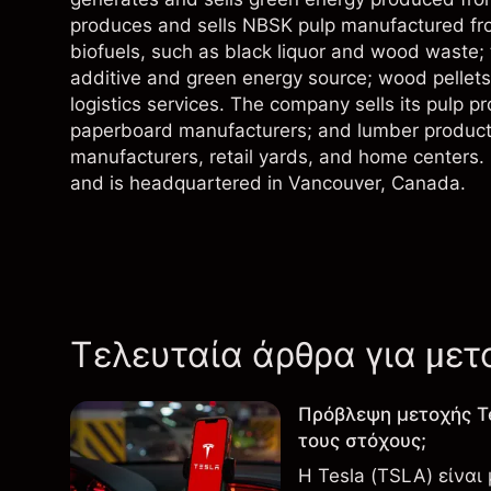
produces and sells NBSK pulp manufactured fr
biofuels, such as black liquor and wood waste; t
additive and green energy source; wood pellets
logistics services. The company sells its pulp 
paperboard manufacturers; and lumber products 
manufacturers, retail yards, and home centers. 
and is headquartered in Vancouver, Canada.
Τελευταία άρθρα για μετ
Πρόβλεψη μετοχής T
τους στόχους;
Η Tesla (TSLA) είναι