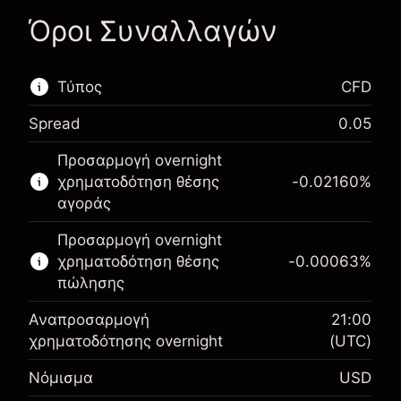
Όροι Συναλλαγών
Τύπος
CFD
Spread
0.05
Αυτή η χρηματοπιστωτική αγορά είναι
Προσαρμογή overnight
διαθέσιμη για διαπραγμάτευση CFD.
χρηματοδότηση θέσης
-0.02160
%
Μάθετε περισσότερα σχετικά με:
αγοράς
CFDs
Προσαρμογή overnight
χρηματοδότηση θέσης
-0.00063
%
πώλησης
Αναπροσαρμογή
21:00
χρηματοδότησης overnight
(UTC)
Περιθώριο. Η επένδυσή
$1,000.00
Νόμισμα
USD
σας