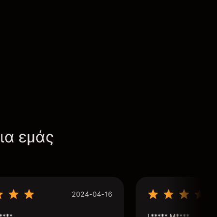
για εμάς
2024-04-16
****
L***** M****