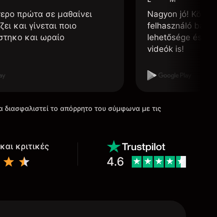
τερο πρώτα σε μαθαίνει
Nagyon jó! Könnyű
ζει και γίνεται ποιο
felhasználó barát
στηκο και ωραίο
lehetősége és, h
videók is!
α διασφαλιστεί το απόρρητο του σύμφωνα με τις
και κριτικές
4.6