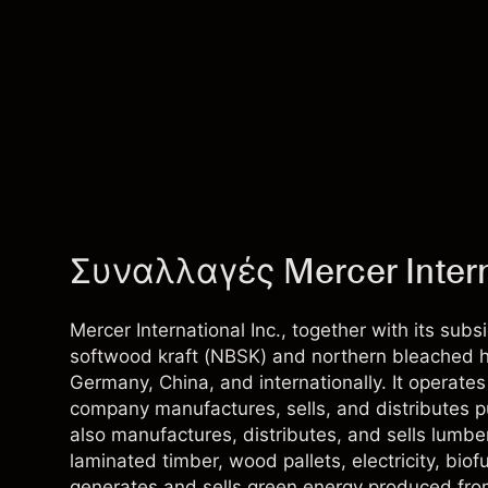
Συναλλαγές Mercer Intern
Mercer International Inc., together with its sub
softwood kraft (NBSK) and northern bleached h
Germany, China, and internationally. It operat
company manufactures, sells, and distributes pul
also manufactures, distributes, and sells lumber
laminated timber, wood pallets, electricity, bio
generates and sells green energy produced from