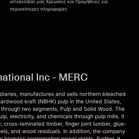
ιστοσελίδας μας
Χρεώσεις και Προμήθειες
για
περισσότερες πληροφορίες
ational Inc - MERC
sidiaries, manufactures and sells northern bleached
ardwood kraft (NBHK) pulp in the United States,
es through two segments, Pulp and Solid Wood. The
p, electricity, and chemicals through pulp mills. It
, cross-laminated timber, finger joint lumber, glue-
fuels, and wood residuals. In addition, the company
 biomass cogeneration power plants. Further, it