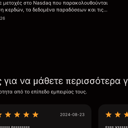
ε μετοχές στο Nasdaq που παρακολουθούνται
ση κερδών, τα δεδομένα παραδόσεων και τις
λογία και την παραγωγή.
026
ς για να μάθετε περισσότερα 
ρτητα από το επίπεδο εμπειρίας τους.
2024-08-23
***** P********
S*** X*****