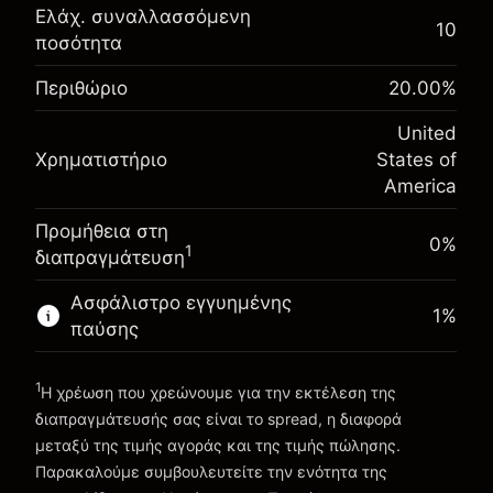
Αναπροσαρμογή
Ελάχ. συναλλασσόμενη
10
-0.021596
χρηματοδότησης κατά τη
ποσότητα
Περιθώριο. Η επένδυσή
$1,000.00
%
διάρκεια της νύχτας
σας
Περιθώριο
20.00
%
(-$1.08)
Χρεώσεις από την πλήρη αξία
Αναπροσαρμογή
της θέσης
United
-0.000626
χρηματοδότησης κατά τη
Μέγεθος διαπραγμάτευσης με μόχλευση
Χρηματιστήριο
States of
%
διάρκεια της νύχτας
~
$5,000.00
America
(-$0.03)
Χρεώσεις από την πλήρη αξία
Χρήματα από μόχλευση ~
$4,000.00
της θέσης
Προμήθεια στη
Μέγεθος διαπραγμάτευσης με μόχλευση
0%
1
διαπραγμάτευση
Πηγαίνετε στην πλατφόρμα
~
$5,000.00
Χρήματα από μόχλευση ~
$4,000.00
Ασφάλιστρο εγγυημένης
1
%
παύσης
Πηγαίνετε στην πλατφόρμα
1
Η χρέωση που χρεώνουμε για την εκτέλεση της
διαπραγμάτευσής σας είναι το spread, η διαφορά
μεταξύ της τιμής αγοράς και της τιμής πώλησης.
Παρακαλούμε συμβουλευτείτε την ενότητα της
Χρεώσεις και Τέλη