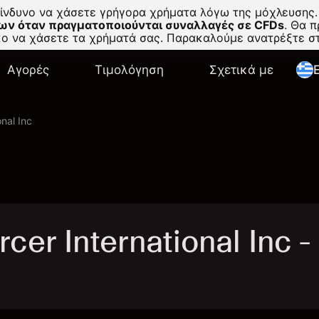
κίνδυνο να χάσετε γρήγορα χρήματα λόγω της μόχλευσης.
ων όταν πραγματοποιούνται συναλλαγές σε CFDs
.
Θα πρ
σκο να χάσετε τα χρήματά σας. Παρακαλούμε ανατρέξτε 
Αγορές
Τιμολόγηση
Σχετικά με
E
nal Inc
r International Inc -