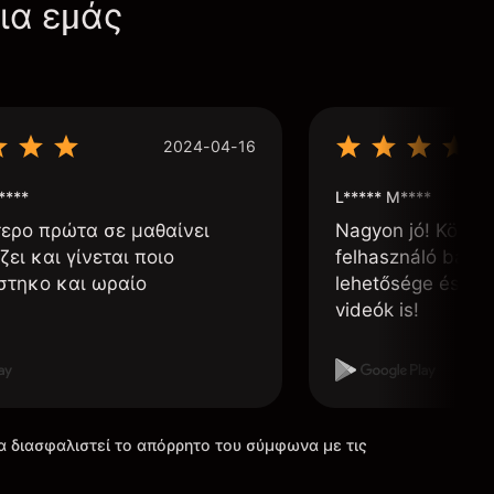
για εμάς
2024-04-16
****
L***** M****
τερο πρώτα σε μαθαίνει
Nagyon jó! Könnyű
ζει και γίνεται ποιο
felhasználó barát
στηκο και ωραίο
lehetősége és, h
videók is!
α διασφαλιστεί το απόρρητο του σύμφωνα με τις