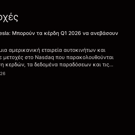
οχές
esla: Μπορούν τα κέρδη Q1 2026 να ανεβάσουν
 μια αμερικανική εταιρεία αυτοκινήτων και
ε μετοχές στο Nasdaq που παρακολουθούνται
ση κερδών, τα δεδομένα παραδόσεων και τις
λογία και την παραγωγή.
026