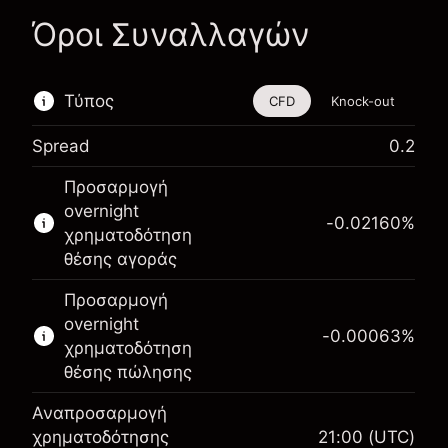
Όροι Συναλλαγών
Τύπος
CFD
Knock-out
Spread
0.2
Αυτό το χρηματοοικονομικό εργαλείο είναι
Προσαρμογή
διαθέσιμο για διαπραγμάτευση μέσω CFDs και
overnight
Knock-outs.
-0.02160
%
χρηματοδότηση
Μάθετε περισσότερα σχετικά με:
θέσης αγοράς
CFDs
Προσαρμογή
Knock-outs
overnight
-0.00063
%
χρηματοδότηση
θέσης πώλησης
Αναπροσαρμογή
Περιθώριο. Η επένδυσή
χρηματοδότησης
21:00
(UTC)