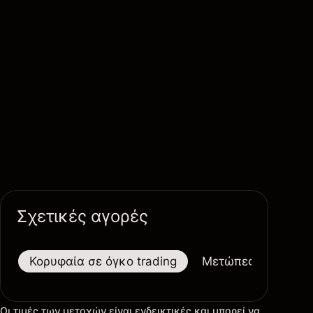
Σχετικές αγορές
Κορυφαία σε όγκο trading
Μετώπες
Μεγαλ
Οι τιμές των μετοχών είναι ενδεικτικές και μπορεί να