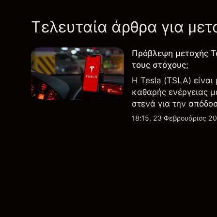
Τελευταία άρθρα για μετ
Πρόβλεψη μετοχής T
τους στόχους;
Η Tesla (TSLA) είναι
καθαρής ενέργειας μ
στενά για την απόδο
εξελίξεις στην τεχνο
18:15, 23 Φεβρουάριος 2