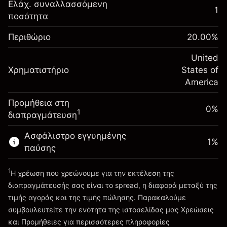
Αναπροσαρμογή
Ελάχ. συναλλασσόμενη
1
-0.02154
χρηματοδότησης κατά
ποσότητα
Περιθώριο. Η επένδυσή
$1,000.00
%
τη διάρκεια της νύχτας
σας
(-$1.08)
Χρεώσεις από την πλήρη αξία
Περιθώριο
20.00
%
Αναπροσαρμογή
της θέσης
-0.000682
χρηματοδότησης κατά
United
Μέγεθος διαπραγμάτευσης με μόχλευση
%
Χρηματιστήριο
τη διάρκεια της νύχτας
States of
~
$5,000.00
(-$0.03)
Χρεώσεις από την πλήρη αξία
America
Χρήματα από μόχλευση ~
$4,000.00
της θέσης
Προμήθεια στη
Μέγεθος διαπραγμάτευσης με μόχλευση
0%
1
διαπραγμάτευση
Πηγαίνετε στην πλατφόρμα
~
$5,000.00
Χρήματα από μόχλευση ~
$4,000.00
Ασφάλιστρο εγγυημένης
1
%
παύσης
Πηγαίνετε στην πλατφόρμα
1
Η χρέωση που χρεώνουμε για την εκτέλεση της
διαπραγμάτευσής σας είναι το spread, η διαφορά μεταξύ της
τιμής αγοράς και της τιμής πώλησης. Παρακαλούμε
συμβουλευτείτε την ενότητα της ιστοσελίδας μας
Χρεώσεις
Χρεώσεις και Τέλη
και Προμήθειες
για περισσότερες πληροφορίες