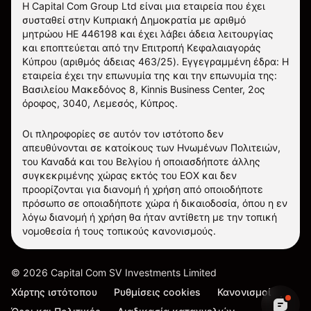
Η Capital Com Group Ltd είναι μια εταιρεία που έχει
συσταθεί στην Κυπριακή Δημοκρατία με αριθμό
μητρώου ΗΕ 446198 και έχει λάβει άδεια λειτουργίας
και εποπτεύεται από την Επιτροπή Κεφαλαιαγοράς
Κύπρου (αριθμός άδειας 463/25). Εγγεγραμμένη έδρα: Η
εταιρεία έχει την επωνυμία της και την επωνυμία της:
Βασιλείου Μακεδόνος 8, Kinnis Business Center, 2ος
όροφος, 3040, Λεμεσός, Κύπρος.
Οι πληροφορίες σε αυτόν τον ιστότοπο δεν
απευθύνονται σε κατοίκους των Ηνωμένων Πολιτειών,
του Καναδά και του Βελγίου ή οποιασδήποτε άλλης
συγκεκριμένης χώρας εκτός του ΕΟΧ και δεν
προορίζονται για διανομή ή χρήση από οποιοδήποτε
πρόσωπο σε οποιαδήποτε χώρα ή δικαιοδοσία, όπου η εν
λόγω διανομή ή χρήση θα ήταν αντίθετη με την τοπική
νομοθεσία ή τους τοπικούς κανονισμούς.
©
2026
Capital Com SV Investments Limited
Χάρτης ιστότοπου
Ρυθμίσεις cookies
Κανονισμοί