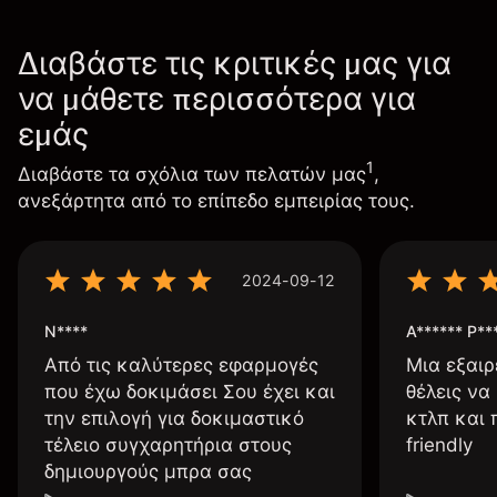
Διαβάστε τις κριτικές μας για
να μάθετε περισσότερα για
εμάς
1
Διαβάστε τα σχόλια των πελατών μας
,
ανεξάρτητα από το επίπεδο εμπειρίας τους.
2024-09-12
N****
A****** P**
Από τις καλύτερες εφαρμογές
Μια εξαιρ
που έχω δοκιμάσει Σου έχει και
θέλεις να
την επιλογή για δοκιμαστικό
κτλπ και 
τέλειο συγχαρητήρια στους
friendly
δημιουργούς μπρα σας