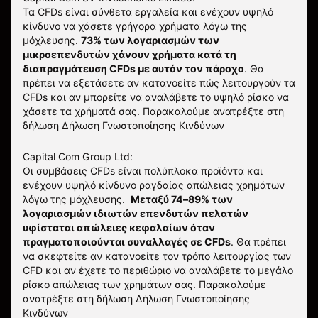
Τα CFDs είναι σύνθετα εργαλεία και ενέχουν υψηλό
κίνδυνο να χάσετε γρήγορα χρήματα λόγω της
μόχλευσης.
73% των λογαριασμών των
μικροεπενδυτών χάνουν χρήματα κατά τη
διαπραγμάτευση CFDs με αυτόν τον πάροχο
.
Θα
πρέπει να εξετάσετε αν κατανοείτε πώς λειτουργούν τα
CFDs και αν μπορείτε να αναλάβετε το υψηλό ρίσκο να
χάσετε τα χρήματά σας. Παρακαλούμε ανατρέξτε στη
δήλωση
Δήλωση Γνωστοποίησης Κινδύνων
Capital Com Group Ltd:
Οι συμβάσεις CFDs είναι πολύπλοκα προϊόντα και
ενέχουν υψηλό κίνδυνο ραγδαίας απώλειας χρημάτων
λόγω της μόχλευσης.
Μεταξύ 74–89% των
λογαριασμών ιδιωτών επενδυτών πελατών
υφίσταται απώλειες κεφαλαίων όταν
πραγματοποιούνται συναλλαγές σε CFDs
. Θα πρέπει
να σκεφτείτε αν κατανοείτε τον τρόπο λειτουργίας των
CFD και αν έχετε το περιθώριο να αναλάβετε το μεγάλο
ρίσκο απώλειας των χρημάτων σας.
Παρακαλούμε
ανατρέξτε στη δήλωση
Δήλωση Γνωστοποίησης
Κινδύνων