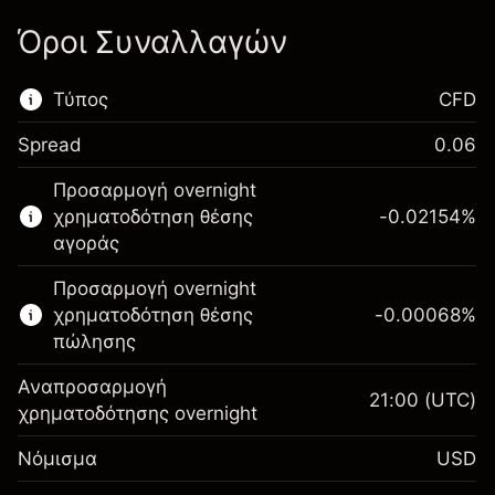
Όροι Συναλλαγών
Τύπος
CFD
Spread
0.06
Αυτή η χρηματοπιστωτική αγορά είναι
Προσαρμογή overnight
διαθέσιμη για διαπραγμάτευση CFD.
χρηματοδότηση θέσης
-0.02154
%
Μάθετε περισσότερα σχετικά με:
αγοράς
CFDs
Προσαρμογή overnight
χρηματοδότηση θέσης
-0.00068
%
πώλησης
Αναπροσαρμογή
21:00
(UTC)
χρηματοδότησης overnight
Περιθώριο. Η επένδυσή
$1,000.00
Νόμισμα
USD
σας