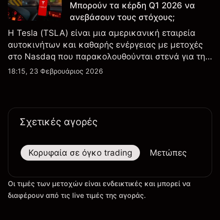
Μπορούν τα κέρδη Q1 2026 να
ανεβάσουν τους στόχους;
Η Tesla (TSLA) είναι μια αμερικανική εταιρεία
αυτοκινήτων και καθαρής ενέργειας με μετοχές
στο Nasdaq που παρακολουθούνται στενά για την
απόδοση κερδών, τα δεδομένα παραδόσεων και
18:15, 23 Φεβρουάριος 2026
τις εξελίξεις στην τεχνολογία και την παραγωγή.
Σχετικές αγορές
Κορυφαία σε όγκο trading
Μετώπες
Μεγ
Οι τιμές των μετοχών είναι ενδεικτικές και μπορεί να
διαφέρουν από τις live τιμές της αγοράς.