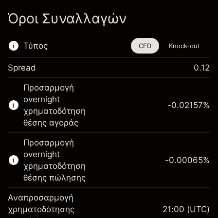
Όροι Συναλλαγών
Τύπος
CFD
Knock-out
Spread
0.12
Αυτό το χρηματοοικονομικό εργαλείο είναι
Προσαρμογή
διαθέσιμο για διαπραγμάτευση μέσω CFDs
overnight
και Knock-outs.
-0.02157
%
χρηματοδότηση
Μάθετε περισσότερα σχετικά με:
θέσης αγοράς
CFDs
Προσαρμογή
Knock-outs
overnight
-0.00065
%
χρηματοδότηση
θέσης πώλησης
Αναπροσαρμογή
Περιθώριο. Η επένδυσή
χρηματοδότησης
21:00
(UTC)
$1,000.00