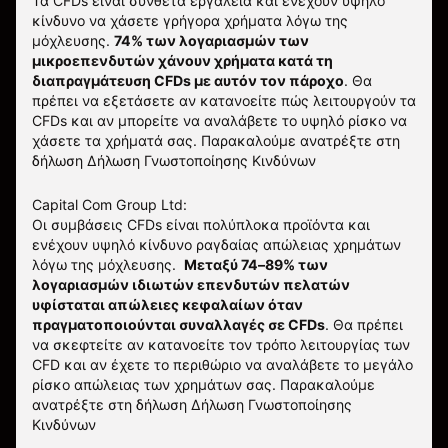
Τα CFDs είναι σύνθετα εργαλεία και ενέχουν υψηλό
κίνδυνο να χάσετε γρήγορα χρήματα λόγω της
μόχλευσης.
74% των λογαριασμών των
μικροεπενδυτών χάνουν χρήματα κατά τη
διαπραγμάτευση CFDs με αυτόν τον πάροχο
.
Θα
πρέπει να εξετάσετε αν κατανοείτε πώς λειτουργούν τα
CFDs και αν μπορείτε να αναλάβετε το υψηλό ρίσκο να
χάσετε τα χρήματά σας. Παρακαλούμε ανατρέξτε στη
δήλωση
Δήλωση Γνωστοποίησης Κινδύνων
Capital Com Group Ltd:
Οι συμβάσεις CFDs είναι πολύπλοκα προϊόντα και
ενέχουν υψηλό κίνδυνο ραγδαίας απώλειας χρημάτων
λόγω της μόχλευσης.
Μεταξύ 74–89% των
λογαριασμών ιδιωτών επενδυτών πελατών
υφίσταται απώλειες κεφαλαίων όταν
πραγματοποιούνται συναλλαγές σε CFDs
. Θα πρέπει
να σκεφτείτε αν κατανοείτε τον τρόπο λειτουργίας των
CFD και αν έχετε το περιθώριο να αναλάβετε το μεγάλο
ρίσκο απώλειας των χρημάτων σας.
Παρακαλούμε
ανατρέξτε στη δήλωση
Δήλωση Γνωστοποίησης
Κινδύνων