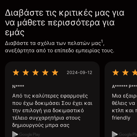
Διαβάστε τις κριτικές μας για
να μάθετε περισσότερα για
εμάς
1
Διαβάστε τα σχόλια των πελατών μας
,
ανεξάρτητα από το επίπεδο εμπειρίας τους.
2024-09-12
N****
A****** P**
Από τις καλύτερες εφαρμογές
Μια εξαιρ
που έχω δοκιμάσει Σου έχει και
θέλεις να
την επιλογή για δοκιμαστικό
κτλπ και 
τέλειο συγχαρητήρια στους
friendly
δημιουργούς μπρα σας