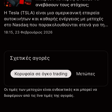
ανεβάσουν τους στόχους;
Η Tesla (TSLA) είναι μια αμερικανική εταιρεία
αυτοκινήτων και καθαρής ενέργειας με μετοχές
στο Nasdaq που παρακολουθούνται στενά για την
απόδοση κερδών, τα δεδομένα παραδόσεων και
18:15, 23 Φεβρουάριος 2026
τις εξελίξεις στην τεχνολογία και την παραγωγή.
Σχετικές αγορές
Κορυφαία σε όγκο trading
Μετώπες
Μεγ
Οι τιμές των μετοχών είναι ενδεικτικές και μπορεί να
διαφέρουν από τις live τιμές της αγοράς.