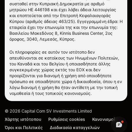
συσταθεί στην Κυπριακή Δημοκρατία με αριθμό
μητρώου ΗΕ 446198 και έχει λάβει άδεια λειτουργίας
και εποπτεύεται από την Επιτροπή Κεφαλαιαγοράς
Κύπρου (αριθμός άδειας 463/25). Εγγεγραμμένη έδρα: Η
εταιρεία έχει την επωνυμία της και την επωνυμία της:
Βασιλείου Μακεδόνος 8, Kinnis Business Center, 2ος
όροφος, 3040, Λεμεσός, Κύπρος.
Οι πληροφορίες σε αυτόν τον ιστότοπο δεν
απευθύνονται σε κατοίκους των Ηνωμένων Πολιτειών,
του Καναδά και του Βελγίου ή οποιασδήποτε άλλης
συγκεκριμένης χώρας εκτός του ΕΟΧ και δεν
προορίζονται για διανομή ή χρήση από οποιοδήποτε
πρόσωπο σε οποιαδήποτε χώρα ή δικαιοδοσία, όπου η εν
λόγω διανομή ή χρήση θα ήταν αντίθετη με την τοπική
νομοθεσία ή τους τοπικούς κανονισμούς.
©
2026
Capital Com SV Investments Limited
Χάρτης ιστότοπου
Ρυθμίσεις cookies
Κανονισμοί
Όροι και Πολιτικές
Διαδικασία καταγγελιών