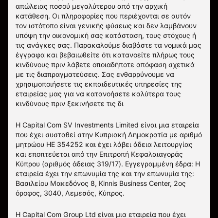
απώλειας ποσού μεγαλύτερου από την αρχική
κατάθεση. Οι πληροφορίες που περιέχονται σε αυτόν
τον ιστότοπο είναι γενικής φύσεως και δεν λαμβάνουν
υπόψη την οικονομική σας κατάσταση, τους στόχους ή
τις ανάγκες σας. Παρακαλούμε διαβάστε τα νομικά μας
έγγραφα και βεβαιωθείτε ότι κατανοείτε πλήρως τους
κινδύνους πριν λάβετε οποιαδήποτε απόφαση σχετικά
με τις διαπραγματεύσεις. Σας ενθαρρύνουμε να
χρησιμοποιήσετε τις εκπαιδευτικές υπηρεσίες της
εταιρείας μας για να κατανοήσετε καλύτερα τους
κινδύνους πριν ξεκινήσετε τις δι
Η Capital Com SV Investments Limited είναι μια εταιρεία
που έχει συσταθεί στην Κυπριακή Δημοκρατία με αριθμό
μητρώου HE 354252 και έχει λάβει άδεια λειτουργίας
και εποπτεύεται από την Επιτροπή Κεφαλαιαγοράς
Κύπρου (αριθμός άδειας 319/17). Εγγεγραμμένη έδρα: Η
εταιρεία έχει την επωνυμία της και την επωνυμία της:
Βασιλείου Μακεδόνος 8, Kinnis Business Center, 2ος
όροφος, 3040, Λεμεσός, Κύπρος.
Η Capital Com Group Ltd είναι μια εταιρεία που έχει