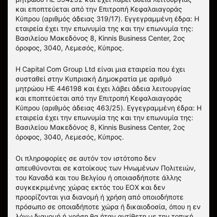
και εποπτεύεται από την Επιτροπή Κεφαλαιαγοράς
Κύπρου (αριθμός άδειας 319/17). Εγγεγραμμένη έδρα: Η
εταιρεία έχει την επωνυμία της και την επωνυμία της:
Βασιλείου Μακεδόνος 8, Kinnis Business Center, 2ος
όροφος, 3040, Λεμεσός, Κύπρος.
Η Capital Com Group Ltd είναι μια εταιρεία που έχει
συσταθεί στην Κυπριακή Δημοκρατία με αριθμό
μητρώου ΗΕ 446198 και έχει λάβει άδεια λειτουργίας
και εποπτεύεται από την Επιτροπή Κεφαλαιαγοράς
Κύπρου (αριθμός άδειας 463/25). Εγγεγραμμένη έδρα: Η
εταιρεία έχει την επωνυμία της και την επωνυμία της:
Βασιλείου Μακεδόνος 8, Kinnis Business Center, 2ος
όροφος, 3040, Λεμεσός, Κύπρος.
Οι πληροφορίες σε αυτόν τον ιστότοπο δεν
απευθύνονται σε κατοίκους των Ηνωμένων Πολιτειών,
του Καναδά και του Βελγίου ή οποιασδήποτε άλλης
συγκεκριμένης χώρας εκτός του ΕΟΧ και δεν
προορίζονται για διανομή ή χρήση από οποιοδήποτε
πρόσωπο σε οποιαδήποτε χώρα ή δικαιοδοσία, όπου η εν
λόγω διανομή ή χρήση θα ήταν αντίθετη με την τοπική