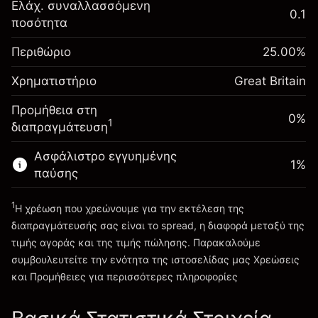
Αναπροσαρμογή
Ελάχ. συναλλασσόμενη
0.1
-0.021271
χρηματοδότησης κατά
ποσότητα
Περιθώριο. Η επένδυσή
£1,000.00
%
τη διάρκεια της νύχτας
σας
(-£0.85)
Χρεώσεις από την πλήρη αξία
Περιθώριο
25.00
%
Αναπροσαρμογή
της θέσης
-0.000647
Χρηματιστήριο
χρηματοδότησης κατά
Great Britain
Μέγεθος διαπραγμάτευσης με μόχλευση
%
τη διάρκεια της νύχτας
~
£4,000.00
Προμήθεια στη
(-£0.03)
Χρεώσεις από την πλήρη αξία
0%
Χρήματα από μόχλευση ~
£3,000.00
1
διαπραγμάτευση
της θέσης
Μέγεθος διαπραγμάτευσης με μόχλευση
Ασφάλιστρο εγγυημένης
Πηγαίνετε στην πλατφόρμα
1
%
~
£4,000.00
παύσης
Χρήματα από μόχλευση ~
£3,000.00
1
Η χρέωση που χρεώνουμε για την εκτέλεση της
διαπραγμάτευσής σας είναι το spread, η διαφορά μεταξύ της
Πηγαίνετε στην πλατφόρμα
τιμής αγοράς και της τιμής πώλησης. Παρακαλούμε
συμβουλευτείτε την ενότητα της ιστοσελίδας μας
Χρεώσεις
Χρεώσεις και Τέλη
και Προμήθειες
για περισσότερες πληροφορίες