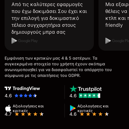
Από τις καλύτερες εφαρμογές
Μια εξαιρ
που έχω δοκιμάσει Σου έχει και
θέλεις να
την επιλογή για δοκιμαστικό
κτλπ και 
τέλειο συγχαρητήρια στους
friendly
δημιουργούς μπρα σας
Εμφάνιση των κριτικών μας 4 & 5 αστέρων. Τα
συγκεκριμένα στοιχεία του χρήστη έχουν σκόπιμα
ανωνυμοποιηθεί για να διασφαλιστεί το απόρρητο του
σύμφωνα με τις απαιτήσεις του GDPR.
4.6
4.6
Αξιολογήσεις και
Αξιολογήσεις και
κριτικές
κριτικές
4.7
4.6