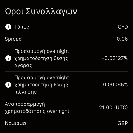
Όροι Συναλλαγών
Τύπος
CFD
Spread
0.06
Αυτή η χρηματοπιστωτική αγορά είναι
Προσαρμογή overnight
διαθέσιμη για διαπραγμάτευση CFD.
χρηματοδότηση θέσης
-0.02127
%
Μάθετε περισσότερα σχετικά με:
αγοράς
CFDs
Προσαρμογή overnight
χρηματοδότηση θέσης
-0.00065
%
πώλησης
Αναπροσαρμογή
21:00
(UTC)
χρηματοδότησης overnight
Περιθώριο. Η επένδυσή
£1,000.00
Νόμισμα
GBP
σας