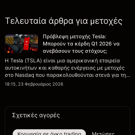
Τελευταία άρθρα για μετοχές
Πρόβλεψη μετοχής Tesla:
Μπορούν τα κέρδη Q1 2026 να
ανεβάσουν τους στόχους;
Η Tesla (TSLA) είναι μια αμερικανική εταιρεία
αυτοκινήτων και καθαρής ενέργειας με μετοχές
στο Nasdaq που παρακολουθούνται στενά για την
απόδοση κερδών, τα δεδομένα παραδόσεων και
18:15, 23 Φεβρουάριος 2026
τις εξελίξεις στην τεχνολογία και την παραγωγή.
Σχετικές αγορές
Κορυφαία σε όγκο trading
Μετώπες
Μεγ