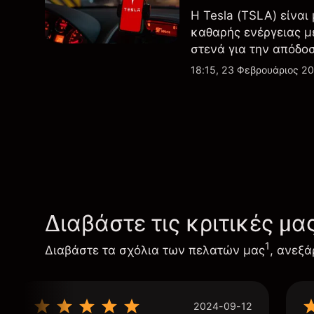
Η Tesla (TSLA) είναι
καθαρής ενέργειας μ
στενά για την απόδο
εξελίξεις στην τεχνο
18:15, 23 Φεβρουάριος 2
Διαβάστε τις κριτικές μα
1
Διαβάστε τα σχόλια των πελατών μας
, ανεξά
2024-09-12