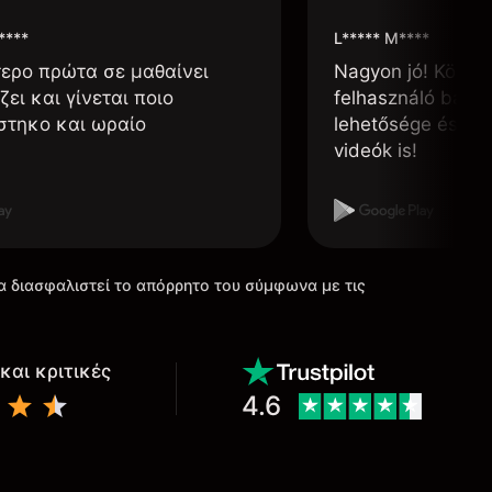
****
L***** M****
τερο πρώτα σε μαθαίνει
Nagyon jó! Könnyű
ζει και γίνεται ποιο
felhasználó barát
στηκο και ωραίο
lehetősége és, h
videók is!
α διασφαλιστεί το απόρρητο του σύμφωνα με τις
και κριτικές
4.6