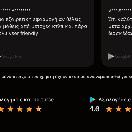
***** P********
S*** X*****
ια εξαιρετική εφαρμογή αν θέλεις
Ότι καλύ
α μάθεις από μετοχές κτλπ και πάρα
μετά αρχί
ολύ yser friendly
διασκέδα
ιμένα στοιχεία του χρήστη έχουν σκόπιμα ανωνυμοποιηθεί για ν
ολογήσεις και κριτικές
Αξιολογήσεις 
4.6