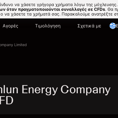
κίνδυνο να χάσετε γρήγορα χρήματα λόγω της μόχλευσης.
ων όταν πραγματοποιούνται συναλλαγές σε CFDs
.
Θα πρ
σκο να χάσετε τα χρήματά σας. Παρακαλούμε ανατρέξτε 
Αγορές
Τιμολόγηση
Σχετικά με
E
ompany Limited
lun Energy Company
CFD