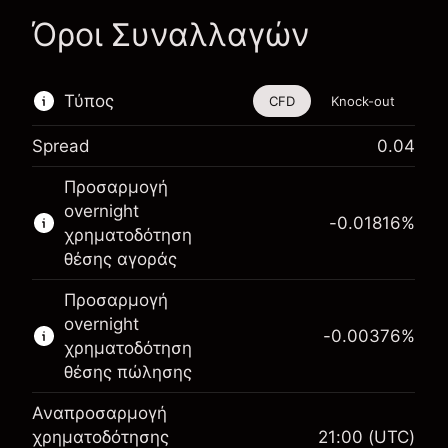
Όροι Συναλλαγών
Τύπος
CFD
Knock-out
Spread
0.04
Αυτό το χρηματοοικονομικό εργαλείο είναι
Προσαρμογή
διαθέσιμο για διαπραγμάτευση μέσω CFDs και
overnight
Knock-outs.
-0.01816
%
χρηματοδότηση
Μάθετε περισσότερα σχετικά με:
θέσης αγοράς
CFDs
Προσαρμογή
Knock-outs
overnight
-0.00376
%
χρηματοδότηση
θέσης πώλησης
Αναπροσαρμογή
Περιθώριο. Η επένδυσή
χρηματοδότησης
21:00
(UTC)