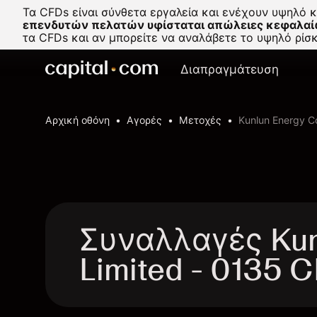
Τα CFDs είναι σύνθετα εργαλεία και ενέχουν υψηλό 
επενδυτών πελατών υφίσταται απώλειες κεφαλαί
τα CFDs και αν μπορείτε να αναλάβετε το υψηλό ρί
Διαπραγμάτευση
Αρχική οθόνη
Αγορές
Μετοχές
Kunlun Energy C
Συναλλαγές Kun
Limited - 0135 