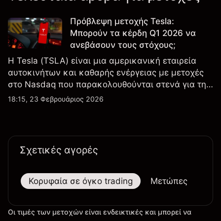
Πρόβλεψη μετοχής Tesla:
Μπορούν τα κέρδη Q1 2026 να
ανεβάσουν τους στόχους;
Η Tesla (TSLA) είναι μια αμερικανική εταιρεία
αυτοκινήτων και καθαρής ενέργειας με μετοχές
στο Nasdaq που παρακολουθούνται στενά για την
απόδοση κερδών, τα δεδομένα παραδόσεων και
18:15, 23 Φεβρουάριος 2026
τις εξελίξεις στην τεχνολογία και την παραγωγή.
Σχετικές αγορές
Κορυφαία σε όγκο trading
Μετώπες
Μεγ
Οι τιμές των μετοχών είναι ενδεικτικές και μπορεί να