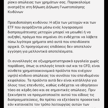
ρίσκο απώλειας των χρημάτων σας.
Παρακαλούμε
ανατρέξτε στη δήλωση
Δήλωση Γνωστοποίησης
Κινδύνων
Προειδοποίηση κινδύνου: Η αξία των μετοχών και των
ETF που αγοράζονται μέσω ενός λογαριασμού
διαπραγμάτευσης μετοχών μπορεί να μειωθεί ή να
αυξηθεί, πράγμα που σημαίνει ότι ενδέχεται να λάβετε
πίσω λιγότερα χρήματα από αυτά που επενδύσατε
αρχικά. Οι προηγούμενες επιδόσεις δεν αποτελούν
εγγύηση για μελλοντικά αποτελέσματα.
Οι συναλλαγές σε εξωχρηματιστηριακά εργαλεία χωρίς
παράδοση, όπως οι επιλογές knock-out και τα CFD, είναι
σύνθετα χρηματοοικονομικά προϊόντα που ενέχουν
υψηλό κίνδυνο απώλειας του συνόλου του επενδυμένου
κεφαλαίου. Τα προϊόντα αυτά δεν είναι κατάλληλα για
όλους τους επενδυτές, καθώς ενδέχεται να οδηγήσουν
τόσο σε κέρδη όσο και σε σημαντικές απώλειες. Πριν
ξεκινήσετε να πραγματοποιείτε αυτού του είδους τις
διαπραγματεύσεις, θα πρέπει να εξετάσετε προσεκτικά
εάν κατανοείτε τον τρόπο λειτουργίας αυτών των