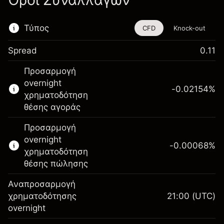
Όροι Συναλλαγών
Τύπος
CFD
Knock-out
Spread
0.11
Αυτό το χρηματοοικονομικό εργαλείο είναι
Προσαρμογή
διαθέσιμο για διαπραγμάτευση μέσω CFDs
overnight
και Knock-outs.
-0.02154
%
χρηματοδότηση
Μάθετε περισσότερα σχετικά με:
θέσης αγοράς
CFDs
Προσαρμογή
Knock-outs
overnight
-0.00068
%
χρηματοδότηση
θέσης πώλησης
Αναπροσαρμογή
Περιθώριο. Η επένδυσή
χρηματοδότησης
21:00
(UTC)
$1,000.00
σας
overnight
Αναπροσαρμογή