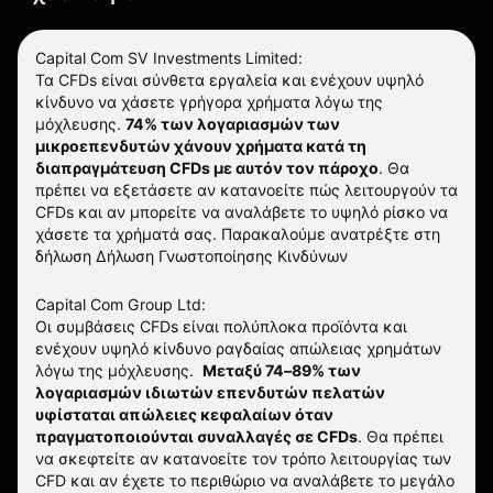
Capital Com SV Investments Limited:
Τα CFDs είναι σύνθετα εργαλεία και ενέχουν υψηλό
κίνδυνο να χάσετε γρήγορα χρήματα λόγω της
μόχλευσης.
74% των λογαριασμών των
μικροεπενδυτών χάνουν χρήματα κατά τη
διαπραγμάτευση CFDs με αυτόν τον πάροχο
.
Θα
πρέπει να εξετάσετε αν κατανοείτε πώς λειτουργούν τα
CFDs και αν μπορείτε να αναλάβετε το υψηλό ρίσκο να
χάσετε τα χρήματά σας. Παρακαλούμε ανατρέξτε στη
δήλωση
Δήλωση Γνωστοποίησης Κινδύνων
Capital Com Group Ltd:
Οι συμβάσεις CFDs είναι πολύπλοκα προϊόντα και
ενέχουν υψηλό κίνδυνο ραγδαίας απώλειας χρημάτων
λόγω της μόχλευσης.
Μεταξύ 74–89% των
λογαριασμών ιδιωτών επενδυτών πελατών
υφίσταται απώλειες κεφαλαίων όταν
πραγματοποιούνται συναλλαγές σε CFDs
. Θα πρέπει
να σκεφτείτε αν κατανοείτε τον τρόπο λειτουργίας των
CFD και αν έχετε το περιθώριο να αναλάβετε το μεγάλο