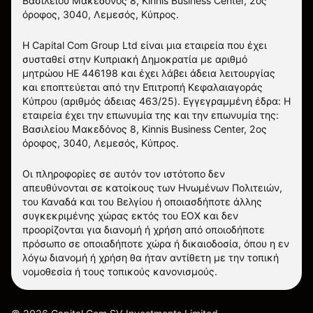
Βασιλείου Μακεδόνος 8, Kinnis Business Center, 2ος
όροφος, 3040, Λεμεσός, Κύπρος.
Η Capital Com Group Ltd είναι μια εταιρεία που έχει
συσταθεί στην Κυπριακή Δημοκρατία με αριθμό
μητρώου ΗΕ 446198 και έχει λάβει άδεια λειτουργίας
και εποπτεύεται από την Επιτροπή Κεφαλαιαγοράς
Κύπρου (αριθμός άδειας 463/25). Εγγεγραμμένη έδρα: Η
εταιρεία έχει την επωνυμία της και την επωνυμία της:
Βασιλείου Μακεδόνος 8, Kinnis Business Center, 2ος
όροφος, 3040, Λεμεσός, Κύπρος.
Οι πληροφορίες σε αυτόν τον ιστότοπο δεν
απευθύνονται σε κατοίκους των Ηνωμένων Πολιτειών,
του Καναδά και του Βελγίου ή οποιασδήποτε άλλης
συγκεκριμένης χώρας εκτός του ΕΟΧ και δεν
προορίζονται για διανομή ή χρήση από οποιοδήποτε
πρόσωπο σε οποιαδήποτε χώρα ή δικαιοδοσία, όπου η εν
λόγω διανομή ή χρήση θα ήταν αντίθετη με την τοπική
νομοθεσία ή τους τοπικούς κανονισμούς.