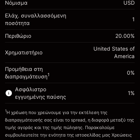
Νόμισμα
USD
-0.02154
χρηματοδότησης κατά
%
τη διάρκεια της νύχτας
Ελάχ. συναλλασσόμενη
Περιθώριο. Η επένδυσή
1
$1,000.00
(-$1.08)
Χρεώσεις από την πλήρη αξία
ποσότητα
σας
της θέσης
Αναπροσαρμογή
Περιθώριο
Μέγεθος διαπραγμάτευσης με μόχλευση
20.00
%
-0.000682
χρηματοδότησης κατά
~
$5,000.00
%
τη διάρκεια της νύχτας
United States of
Χρήματα από μόχλευση ~
$4,000.00
Χρηματιστήριο
(-$0.03)
Χρεώσεις από την πλήρη αξία
America
της θέσης
Προμήθεια στη
Πηγαίνετε στην πλατφόρμα
Μέγεθος διαπραγμάτευσης με μόχλευση
0%
1
διαπραγμάτευση
~
$5,000.00
Χρήματα από μόχλευση ~
$4,000.00
Ασφάλιστρο
1
%
εγγυημένης παύσης
Πηγαίνετε στην πλατφόρμα
1
Η χρέωση που χρεώνουμε για την εκτέλεση της
διαπραγμάτευσής σας είναι το spread, η διαφορά μεταξύ της
τιμής αγοράς και της τιμής πώλησης. Παρακαλούμε
συμβουλευτείτε την ενότητα της ιστοσελίδας μας
Χρεώσεις
Χρεώσεις και Τέλη