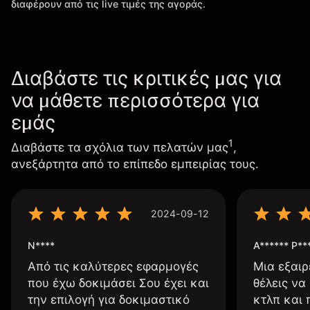
διαφέρουν από τις live τιμές της αγοράς.
Διαβάστε τις κριτικές μας για
να μάθετε περισσότερα για
εμάς
1
Διαβάστε τα σχόλια των πελατών μας
,
ανεξάρτητα από το επίπεδο εμπειρίας τους.
2024-09-12
N****
A****** P**
Από τις καλύτερες εφαρμογές
Μια εξαιρ
που έχω δοκιμάσει Σου έχει και
θέλεις να
την επιλογή για δοκιμαστικό
κτλπ και 