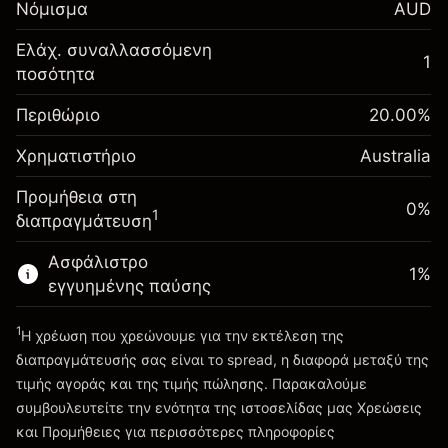
Νόμισμα
AUD
-0.022801
χρηματοδότησης κατά
%
τη διάρκεια της νύχτας
Ελάχ. συναλλασσόμενη
Περιθώριο. Η επένδυσή
1
A$1,000.00
(-A$1.14)
Χρεώσεις από την πλήρη
ποσότητα
σας
αξία της θέσης
Αναπροσαρμογή
Περιθώριο
Μέγεθος διαπραγμάτευσης με μόχλευση
20.00
%
0.000884
χρηματοδότησης κατά
~
A$5,000.00
%
Χρηματιστήριο
τη διάρκεια της νύχτας
Australia
Χρήματα από μόχλευση ~
A$4,000.00
(A$0.04)
Χρεώσεις από την πλήρη
Προμήθεια στη
αξία της θέσης
0%
1
διαπραγμάτευση
Πηγαίνετε στην πλατφόρμα
Μέγεθος διαπραγμάτευσης με μόχλευση
~
A$5,000.00
Ασφάλιστρο
1
%
Χρήματα από μόχλευση ~
A$4,000.00
εγγυημένης παύσης
1
Η χρέωση που χρεώνουμε για την εκτέλεση της
Πηγαίνετε στην πλατφόρμα
διαπραγμάτευσής σας είναι το spread, η διαφορά μεταξύ της
τιμής αγοράς και της τιμής πώλησης. Παρακαλούμε
συμβουλευτείτε την ενότητα της ιστοσελίδας μας
Χρεώσεις
Χρεώσεις και Τέλη
και Προμήθειες
για περισσότερες πληροφορίες