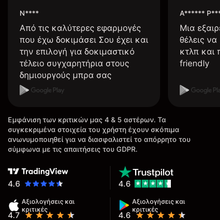
N****
A****** P**
Από τις καλύτερες εφαρμογές
Μια εξαιρ
που έχω δοκιμάσει Σου έχει και
θέλεις να
την επιλογή για δοκιμαστικό
κτλπ και 
τέλειο συγχαρητήρια στους
friendly
δημιουργούς μπρα σας
Εμφάνιση των κριτικών μας 4 & 5 αστέρων. Τα
συγκεκριμένα στοιχεία του χρήστη έχουν σκόπιμα
ανωνυμοποιηθεί για να διασφαλιστεί το απόρρητο του
σύμφωνα με τις απαιτήσεις του GDPR.
4.6
4.6
Αξιολογήσεις και
Αξιολογήσεις και
κριτικές
κριτικές
4.7
4.6