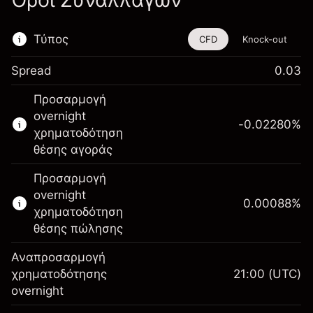
Όροι Συναλλαγών
Τύπος
CFD
Knock-out
Spread
0.03
Αυτό το χρηματοοικονομικό εργαλείο είναι
Προσαρμογή
διαθέσιμο για διαπραγμάτευση μέσω CFDs
overnight
και Knock-outs.
-0.02280
%
χρηματοδότηση
Μάθετε περισσότερα σχετικά με:
θέσης αγοράς
CFDs
Προσαρμογή
Knock-outs
overnight
0.00088
%
χρηματοδότηση
θέσης πώλησης
Αναπροσαρμογή
Περιθώριο. Η επένδυσή
χρηματοδότησης
21:00
(UTC)
A$1,000.00
σας
overnight
Αναπροσαρμογή