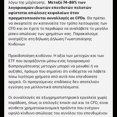
λόγω της μόχλευσης.
Μεταξύ 74–89% των
λογαριασμών ιδιωτών επενδυτών πελατών
υφίσταται απώλειες κεφαλαίων όταν
πραγματοποιούνται συναλλαγές σε CFDs
. Θα πρέπει
να σκεφτείτε αν κατανοείτε τον τρόπο λειτουργίας των
CFD και αν έχετε το περιθώριο να αναλάβετε το μεγάλο
ρίσκο απώλειας των χρημάτων σας.
Παρακαλούμε
ανατρέξτε στη δήλωση
Δήλωση Γνωστοποίησης
Κινδύνων
Προειδοποίηση κινδύνου: Η αξία των μετοχών και των
ETF που αγοράζονται μέσω ενός λογαριασμού
διαπραγμάτευσης μετοχών μπορεί να μειωθεί ή να
αυξηθεί, πράγμα που σημαίνει ότι ενδέχεται να λάβετε
πίσω λιγότερα χρήματα από αυτά που επενδύσατε
αρχικά. Οι προηγούμενες επιδόσεις δεν αποτελούν
εγγύηση για μελλοντικά αποτελέσματα.
Οι συναλλαγές σε εξωχρηματιστηριακά εργαλεία χωρίς
παράδοση, όπως οι επιλογές knock-out και τα CFD, είναι
σύνθετα χρηματοοικονομικά προϊόντα που ενέχουν
υψηλό κίνδυνο απώλειας του συνόλου του επενδυμένου