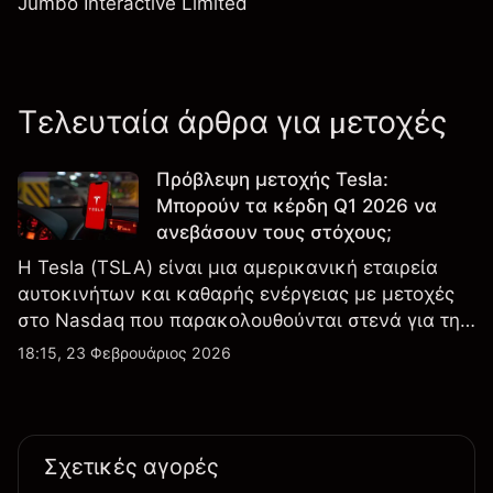
Jumbo Interactive Limited
Τελευταία άρθρα για μετοχές
Πρόβλεψη μετοχής Tesla:
Μπορούν τα κέρδη Q1 2026 να
ανεβάσουν τους στόχους;
Η Tesla (TSLA) είναι μια αμερικανική εταιρεία
αυτοκινήτων και καθαρής ενέργειας με μετοχές
στο Nasdaq που παρακολουθούνται στενά για την
απόδοση κερδών, τα δεδομένα παραδόσεων και
18:15, 23 Φεβρουάριος 2026
τις εξελίξεις στην τεχνολογία και την παραγωγή.
Σχετικές αγορές