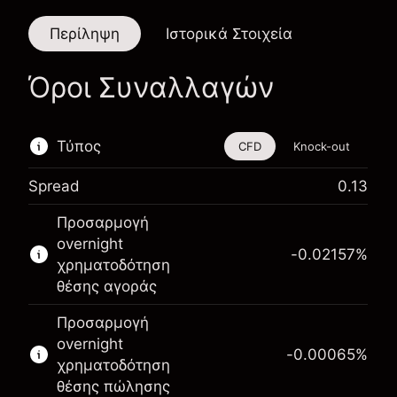
Περίληψη
Ιστορικά Στοιχεία
Όροι Συναλλαγών
Τύπος
CFD
Knock-out
Spread
0.13
Αυτό το χρηματοοικονομικό εργαλείο είναι
Προσαρμογή
διαθέσιμο για διαπραγμάτευση μέσω CFDs και
overnight
Knock-outs.
-0.02157
%
χρηματοδότηση
Μάθετε περισσότερα σχετικά με:
θέσης αγοράς
CFDs
Προσαρμογή
Knock-outs
overnight
-0.00065
%
χρηματοδότηση
θέσης πώλησης