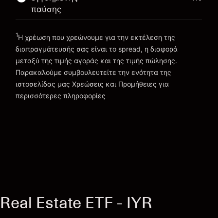
Πηγαίνετε στην πλατφόρμα
παύσης
1
Η χρέωση που χρεώνουμε για την εκτέλεση της
διαπραγμάτευσής σας είναι το spread, η διαφορά
μεταξύ της τιμής αγοράς και της τιμής πώλησης.
Παρακαλούμε συμβουλευτείτε την ενότητα της
Χρεώσεις και Τέλη
ιστοσελίδας μας
Χρεώσεις και Προμήθειες
για
περισσότερες πληροφορίες
Real Estate ETF - IYR