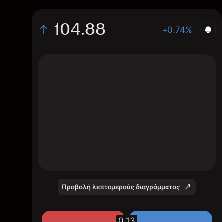
104.88
+0.74%
The chart shows the IYR stock price data
over the last 1 day, with a current price of
104.88, a high of 105.12, and a low of
103.95.
Προβολή λεπτομερούς διαγράμματος
0.13