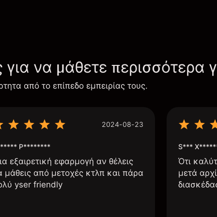
ς για να μάθετε περισσότερα 
ρτητα από το επίπεδο εμπειρίας τους.
2024-08-23
***** P********
S*** X*****
ια εξαιρετική εφαρμογή αν θέλεις
Ότι καλύ
α μάθεις από μετοχές κτλπ και πάρα
μετά αρχί
ολύ yser friendly
διασκέδα