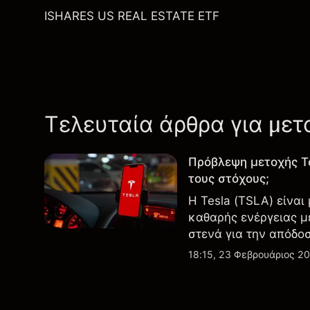
ISHARES US REAL ESTATE ETF
Τελευταία άρθρα για μετ
Πρόβλεψη μετοχής T
τους στόχους;
Η Tesla (TSLA) είναι
καθαρής ενέργειας μ
στενά για την απόδο
εξελίξεις στην τεχνο
18:15, 23 Φεβρουάριος 2