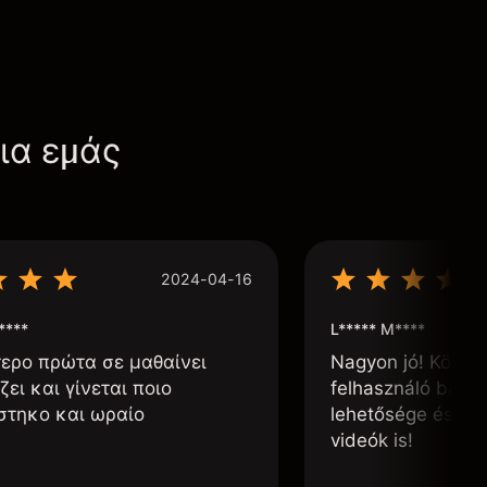
για εμάς
2024-04-16
****
L***** M****
τερο πρώτα σε μαθαίνει
Nagyon jó! Könnyű
ζει και γίνεται ποιο
felhasználó barát
στηκο και ωραίο
lehetősége és, h
videók is!