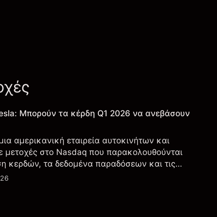
οχές
esla: Μπορούν τα κέρδη Q1 2026 να ανεβάσουν
 μια αμερικανική εταιρεία αυτοκινήτων και
ε μετοχές στο Nasdaq που παρακολουθούνται
ση κερδών, τα δεδομένα παραδόσεων και τις
λογία και την παραγωγή.
026