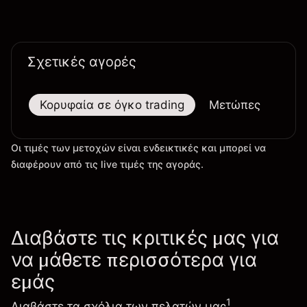
τις εξελίξεις στην τεχνολογία και την παραγωγή.
Σχετικές αγορές
Κορυφαία σε όγκο trading
Μετώπες
Μεγ
Οι τιμές των μετοχών είναι ενδεικτικές και μπορεί να
διαφέρουν από τις live τιμές της αγοράς.
Διαβάστε τις κριτικές μας για
να μάθετε περισσότερα για
εμάς
1
Διαβάστε τα σχόλια των πελατών μας
,