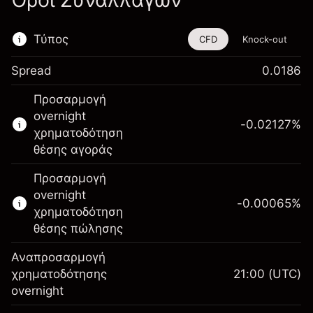
Όροι Συναλλαγών
Τύπος
CFD
Knock-out
Spread
0.0186
Αυτό το χρηματοοικονομικό εργαλείο είναι
Προσαρμογή
διαθέσιμο για διαπραγμάτευση μέσω CFDs
overnight
και Knock-outs.
-0.02127
%
χρηματοδότηση
Μάθετε περισσότερα σχετικά με:
θέσης αγοράς
CFDs
Προσαρμογή
Knock-outs
overnight
-0.00065
%
χρηματοδότηση
θέσης πώλησης
Αναπροσαρμογή
Περιθώριο. Η επένδυσή
χρηματοδότησης
21:00
(UTC)
£1,000.00
σας
overnight
Αναπροσαρμογή