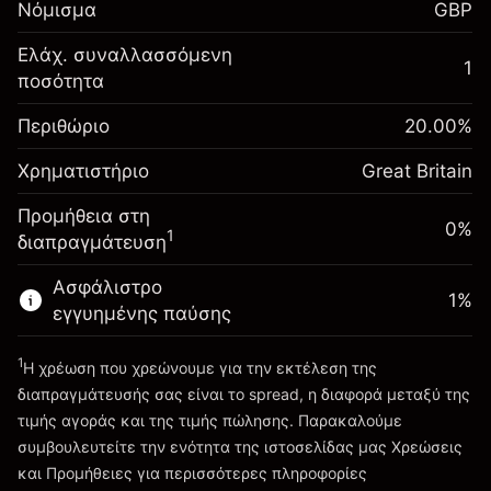
Νόμισμα
GBP
-0.021271
χρηματοδότησης κατά
%
τη διάρκεια της νύχτας
Ελάχ. συναλλασσόμενη
Περιθώριο. Η επένδυσή
1
£1,000.00
(-£1.06)
Χρεώσεις από την πλήρη αξία
ποσότητα
σας
της θέσης
Αναπροσαρμογή
Περιθώριο
Μέγεθος διαπραγμάτευσης με μόχλευση
20.00
%
-0.000647
χρηματοδότησης κατά
~
£5,000.00
%
Χρηματιστήριο
τη διάρκεια της νύχτας
Great Britain
Χρήματα από μόχλευση ~
£4,000.00
(-£0.03)
Χρεώσεις από την πλήρη αξία
Προμήθεια στη
της θέσης
0%
1
διαπραγμάτευση
Πηγαίνετε στην πλατφόρμα
Μέγεθος διαπραγμάτευσης με μόχλευση
~
£5,000.00
Ασφάλιστρο
1
%
Χρήματα από μόχλευση ~
£4,000.00
εγγυημένης παύσης
1
Η χρέωση που χρεώνουμε για την εκτέλεση της
Πηγαίνετε στην πλατφόρμα
διαπραγμάτευσής σας είναι το spread, η διαφορά μεταξύ της
τιμής αγοράς και της τιμής πώλησης. Παρακαλούμε
συμβουλευτείτε την ενότητα της ιστοσελίδας μας
Χρεώσεις
Χρεώσεις και Τέλη
και Προμήθειες
για περισσότερες πληροφορίες