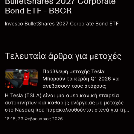
BulletShares 2027 Corporate
Bond ETF - BSCR
Invesco BulletShares 2027 Corporate Bond ETF
Τελευταία άρθρα για μετοχές
Πρόβλεψη μετοχής Tesla:
Μπορούν τα κέρδη Q1 2026 να
ανεβάσουν τους στόχους;
Η Tesla (TSLA) είναι μια αμερικανική εταιρεία
αυτοκινήτων και καθαρής ενέργειας με μετοχές
στο Nasdaq που παρακολουθούνται στενά για την
απόδοση κερδών, τα δεδομένα παραδόσεων και
18:15, 23 Φεβρουάριος 2026
τις εξελίξεις στην τεχνολογία και την παραγωγή.