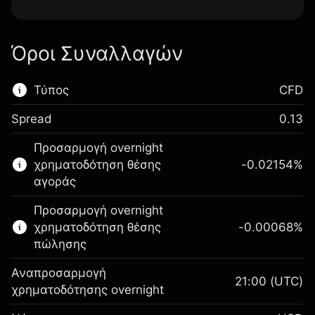
Όροι Συναλλαγών
Τύπος
CFD
Spread
0.13
Αυτή η χρηματοπιστωτική αγορά είναι
Προσαρμογή overnight
διαθέσιμη για διαπραγμάτευση CFD.
χρηματοδότηση θέσης
-0.02154
%
Μάθετε περισσότερα σχετικά με:
αγοράς
CFDs
Προσαρμογή overnight
χρηματοδότηση θέσης
-0.00068
%
πώλησης
Αναπροσαρμογή
21:00
(UTC)
χρηματοδότησης overnight
Περιθώριο. Η επένδυσή
$1,000.00