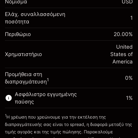
Νόμισμα
USD
σας
Αναπροσαρμογή
Ελάχ. συναλλασσόμενη
1
-0.02154
χρηματοδότησης κατά
ποσότητα
Περιθώριο. Η επένδυσή
$1,000.00
%
τη διάρκεια της νύχτας
σας
(-$1.08)
Χρεώσεις από την πλήρη αξία
Περιθώριο
20.00
%
Αναπροσαρμογή
της θέσης
-0.000682
χρηματοδότησης κατά
United
Μέγεθος διαπραγμάτευσης με μόχλευση
%
Χρηματιστήριο
τη διάρκεια της νύχτας
States of
~
$5,000.00
(-$0.03)
Χρεώσεις από την πλήρη αξία
America
Χρήματα από μόχλευση ~
$4,000.00
της θέσης
Προμήθεια στη
Μέγεθος διαπραγμάτευσης με μόχλευση
0%
1
διαπραγμάτευση
Πηγαίνετε στην πλατφόρμα
~
$5,000.00
Χρήματα από μόχλευση ~
$4,000.00
Ασφάλιστρο εγγυημένης
1
%
παύσης
Πηγαίνετε στην πλατφόρμα
1
Η χρέωση που χρεώνουμε για την εκτέλεση της
διαπραγμάτευσής σας είναι το spread, η διαφορά μεταξύ της
τιμής αγοράς και της τιμής πώλησης. Παρακαλούμε