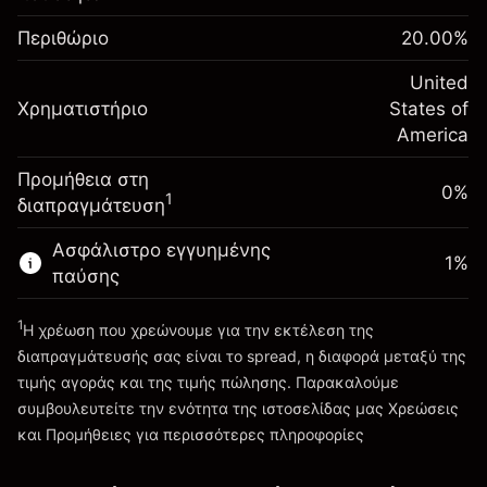
$1,000.00
%
τη διάρκεια της νύχτας
σας
(-$1.07)
Χρεώσεις από την πλήρη αξία
Περιθώριο
20.00
%
Αναπροσαρμογή
της θέσης
-0.000738
χρηματοδότησης κατά
United
Μέγεθος διαπραγμάτευσης με μόχλευση
%
Χρηματιστήριο
τη διάρκεια της νύχτας
States of
~
$5,000.00
(-$0.04)
Χρεώσεις από την πλήρη αξία
America
Χρήματα από μόχλευση ~
$4,000.00
της θέσης
Προμήθεια στη
Μέγεθος διαπραγμάτευσης με μόχλευση
0%
1
διαπραγμάτευση
Πηγαίνετε στην πλατφόρμα
~
$5,000.00
Χρήματα από μόχλευση ~
$4,000.00
Ασφάλιστρο εγγυημένης
1
%
παύσης
Πηγαίνετε στην πλατφόρμα
1
Η χρέωση που χρεώνουμε για την εκτέλεση της
διαπραγμάτευσής σας είναι το spread, η διαφορά μεταξύ της
τιμής αγοράς και της τιμής πώλησης. Παρακαλούμε
συμβουλευτείτε την ενότητα της ιστοσελίδας μας
Χρεώσεις
Χρεώσεις και Τέλη
και Προμήθειες
για περισσότερες πληροφορίες