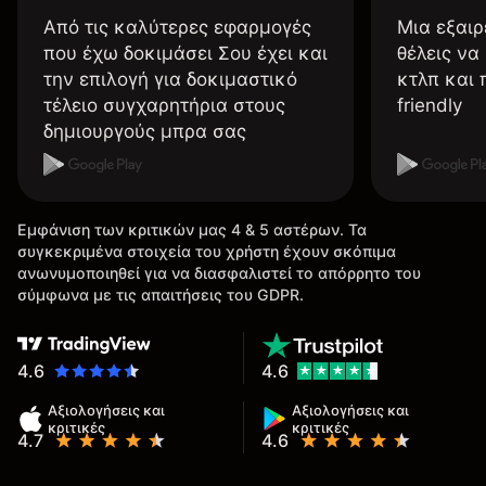
Από τις καλύτερες εφαρμογές
Μια εξαιρ
που έχω δοκιμάσει Σου έχει και
θέλεις να
την επιλογή για δοκιμαστικό
κτλπ και 
τέλειο συγχαρητήρια στους
friendly
δημιουργούς μπρα σας
Εμφάνιση των κριτικών μας 4 & 5 αστέρων. Τα
συγκεκριμένα στοιχεία του χρήστη έχουν σκόπιμα
ανωνυμοποιηθεί για να διασφαλιστεί το απόρρητο του
σύμφωνα με τις απαιτήσεις του GDPR.
4.6
4.6
Αξιολογήσεις και
Αξιολογήσεις και
κριτικές
κριτικές
4.7
4.6