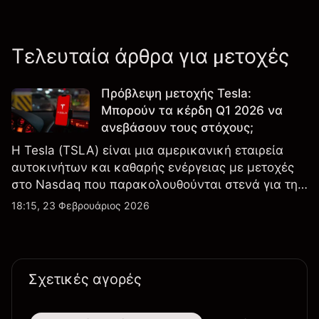
Τελευταία άρθρα για μετοχές
Πρόβλεψη μετοχής Tesla:
Μπορούν τα κέρδη Q1 2026 να
ανεβάσουν τους στόχους;
Η Tesla (TSLA) είναι μια αμερικανική εταιρεία
αυτοκινήτων και καθαρής ενέργειας με μετοχές
στο Nasdaq που παρακολουθούνται στενά για την
απόδοση κερδών, τα δεδομένα παραδόσεων και
18:15, 23 Φεβρουάριος 2026
τις εξελίξεις στην τεχνολογία και την παραγωγή.
Σχετικές αγορές