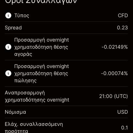
Όροι Συναλλαγών
Τύπος
CFD
Spread
0.23
Αυτή η χρηματοπιστωτική αγορά είναι
Προσαρμογή overnight
διαθέσιμη για διαπραγμάτευση CFD.
χρηματοδότηση θέσης
-0.02149
%
Μάθετε περισσότερα σχετικά με:
αγοράς
CFDs
Προσαρμογή overnight
χρηματοδότηση θέσης
-0.00074
%
πώλησης
Αναπροσαρμογή
21:00
(UTC)
χρηματοδότησης overnight
Περιθώριο. Η επένδυσή
$1,000.00
Νόμισμα
USD
σας
Αναπροσαρμογή
Ελάχ. συναλλασσόμενη
0.1
-0.021485
χρηματοδότησης κατά
ποσότητα
Περιθώριο. Η επένδυσή