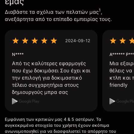
εμάς
1
Διαβάστε τα σχόλια των πελατών μας
,
ανεξάρτητα από το επίπεδο εμπειρίας τους.
2024-09-12
N****
A****** P**
Από τις καλύτερες εφαρμογές
Μια εξαιρ
που έχω δοκιμάσει Σου έχει και
θέλεις να
την επιλογή για δοκιμαστικό
κτλπ και 
τέλειο συγχαρητήρια στους
friendly
δημιουργούς μπρα σας
Εμφάνιση των κριτικών μας 4 & 5 αστέρων. Τα
συγκεκριμένα στοιχεία του χρήστη έχουν σκόπιμα
ανωνυμοποιηθεί για να διασφαλιστεί το απόρρητο του