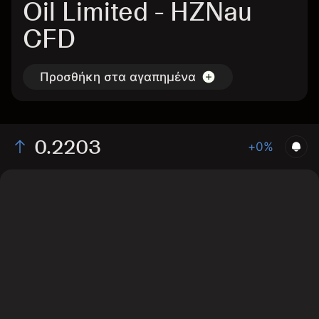
Oil Limited - HZNau
CFD
Προσθήκη στα αγαπημένα
0.2203
+0%
The chart shows the HZNau stock price data over the
last 1 day, with a current price of 0.2203, a high of
0.2197, and a low of 0.2147.