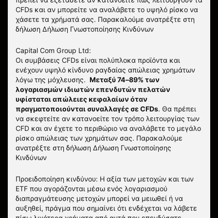
CFDs και αν μπορείτε να αναλάβετε το υψηλό ρίσκο να
χάσετε τα χρήματά σας. Παρακαλούμε ανατρέξτε στη
δήλωση
Δήλωση Γνωστοποίησης Κινδύνων
Capital Com Group Ltd:
Οι συμβάσεις CFDs είναι πολύπλοκα προϊόντα και
ενέχουν υψηλό κίνδυνο ραγδαίας απώλειας χρημάτων
λόγω της μόχλευσης.
Μεταξύ 74–89% των
λογαριασμών ιδιωτών επενδυτών πελατών
υφίσταται απώλειες κεφαλαίων όταν
πραγματοποιούνται συναλλαγές σε CFDs
. Θα πρέπει
να σκεφτείτε αν κατανοείτε τον τρόπο λειτουργίας των
CFD και αν έχετε το περιθώριο να αναλάβετε το μεγάλο
ρίσκο απώλειας των χρημάτων σας.
Παρακαλούμε
ανατρέξτε στη δήλωση
Δήλωση Γνωστοποίησης
Κινδύνων
Προειδοποίηση κινδύνου: Η αξία των μετοχών και των
ETF που αγοράζονται μέσω ενός λογαριασμού
διαπραγμάτευσης μετοχών μπορεί να μειωθεί ή να
αυξηθεί, πράγμα που σημαίνει ότι ενδέχεται να λάβετε
πίσω λιγότερα χρήματα από αυτά που επενδύσατε