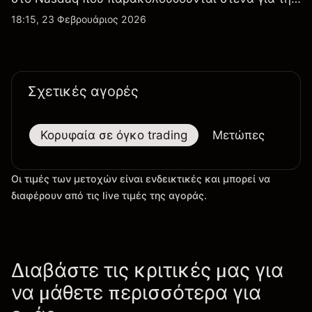
απόδοση κερδών, τα δεδομένα παραδόσεων και
18:15, 23 Φεβρουάριος 2026
τις εξελίξεις στην τεχνολογία και την παραγωγή.
Σχετικές αγορές
Κορυφαία σε όγκο trading
Μετώπες
Μεγ
Οι τιμές των μετοχών είναι ενδεικτικές και μπορεί να
διαφέρουν από τις live τιμές της αγοράς.
Διαβάστε τις κριτικές μας για
να μάθετε περισσότερα για