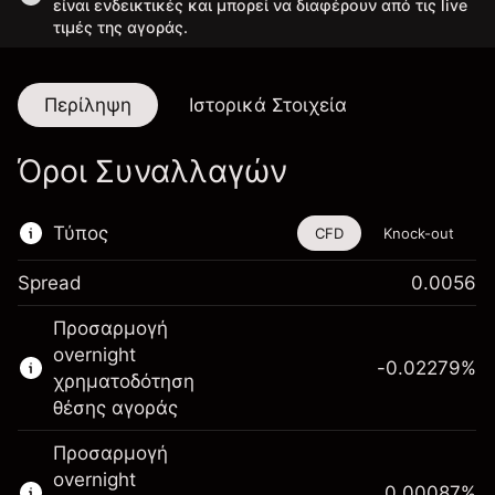
είναι ενδεικτικές και μπορεί να διαφέρουν από τις live
τιμές της αγοράς.
Περίληψη
Ιστορικά Στοιχεία
Όροι Συναλλαγών
Τύπος
CFD
Knock-out
Spread
0.0056
Αυτό το χρηματοοικονομικό εργαλείο είναι
Προσαρμογή
διαθέσιμο για διαπραγμάτευση μέσω CFDs
overnight
και Knock-outs.
-0.02279
%
χρηματοδότηση
Μάθετε περισσότερα σχετικά με:
θέσης αγοράς
CFDs
Προσαρμογή
Knock-outs
overnight
0.00087
%