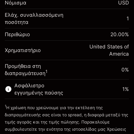
Νόμισμα
USD
-0.021568
χρηματοδότησης κατά
%
τη διάρκεια της νύχτας
Ελάχ. συναλλασσόμενη
Περιθώριο. Η επένδυσή
1
$1,000.00
(-$1.08)
Χρεώσεις από την πλήρη αξία
ποσότητα
σας
της θέσης
Αναπροσαρμογή
Περιθώριο
Μέγεθος διαπραγμάτευσης με μόχλευση
20.00
%
-0.000654
χρηματοδότησης κατά
~
$5,000.00
%
τη διάρκεια της νύχτας
United States of
Χρήματα από μόχλευση ~
$4,000.00
Χρηματιστήριο
(-$0.03)
Χρεώσεις από την πλήρη αξία
America
της θέσης
Προμήθεια στη
Πηγαίνετε στην πλατφόρμα
Μέγεθος διαπραγμάτευσης με μόχλευση
0%
1
διαπραγμάτευση
~
$5,000.00
Χρήματα από μόχλευση ~
$4,000.00
Ασφάλιστρο
1
%
εγγυημένης παύσης
Πηγαίνετε στην πλατφόρμα
1
Η χρέωση που χρεώνουμε για την εκτέλεση της
διαπραγμάτευσής σας είναι το spread, η διαφορά μεταξύ της
τιμής αγοράς και της τιμής πώλησης. Παρακαλούμε
συμβουλευτείτε την ενότητα της ιστοσελίδας μας
Χρεώσεις
Χρεώσεις και Τέλη