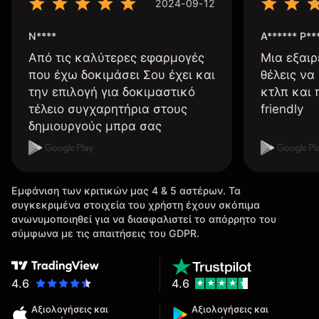
2024-09-12
N****
A****** P**
Από τις καλύτερες εφαρμογές
Μια εξαιρ
που έχω δοκιμάσει Σου έχει και
θέλεις να
την επιλογή για δοκιμαστικό
κτλπ και 
τέλειο συγχαρητήρια στους
friendly
δημιουργούς μπρα σας
Εμφάνιση των κριτικών μας 4 & 5 αστέρων. Τα
συγκεκριμένα στοιχεία του χρήστη έχουν σκόπιμα
ανωνυμοποιηθεί για να διασφαλιστεί το απόρρητο του
σύμφωνα με τις απαιτήσεις του GDPR.
4.6
4.6
Αξιολογήσεις και
Αξιολογήσεις και