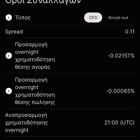
Όροι Συναλλαγών
Τύπος
CFD
Knock-out
Spread
0.11
Αυτό το χρηματοοικονομικό εργαλείο είναι
Προσαρμογή
διαθέσιμο για διαπραγμάτευση μέσω CFDs
overnight
και Knock-outs.
-0.02157
%
χρηματοδότηση
Μάθετε περισσότερα σχετικά με:
θέσης αγοράς
CFDs
Προσαρμογή
Knock-outs
overnight
-0.00065
%
χρηματοδότηση
θέσης πώλησης
Αναπροσαρμογή
Περιθώριο. Η επένδυσή
χρηματοδότησης
21:00
(UTC)
$1,000.00
σας
overnight
Αναπροσαρμογή