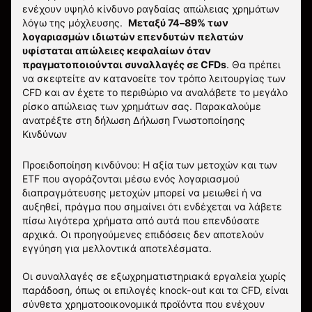
ενέχουν υψηλό κίνδυνο ραγδαίας απώλειας χρημάτων
λόγω της μόχλευσης.
Μεταξύ 74–89% των
λογαριασμών ιδιωτών επενδυτών πελατών
υφίσταται απώλειες κεφαλαίων όταν
πραγματοποιούνται συναλλαγές σε CFDs
. Θα πρέπει
να σκεφτείτε αν κατανοείτε τον τρόπο λειτουργίας των
CFD και αν έχετε το περιθώριο να αναλάβετε το μεγάλο
ρίσκο απώλειας των χρημάτων σας.
Παρακαλούμε
ανατρέξτε στη δήλωση
Δήλωση Γνωστοποίησης
Κινδύνων
Προειδοποίηση κινδύνου: Η αξία των μετοχών και των
ETF που αγοράζονται μέσω ενός λογαριασμού
διαπραγμάτευσης μετοχών μπορεί να μειωθεί ή να
αυξηθεί, πράγμα που σημαίνει ότι ενδέχεται να λάβετε
πίσω λιγότερα χρήματα από αυτά που επενδύσατε
αρχικά. Οι προηγούμενες επιδόσεις δεν αποτελούν
εγγύηση για μελλοντικά αποτελέσματα.
Οι συναλλαγές σε εξωχρηματιστηριακά εργαλεία χωρίς
παράδοση, όπως οι επιλογές knock-out και τα CFD, είναι
σύνθετα χρηματοοικονομικά προϊόντα που ενέχουν