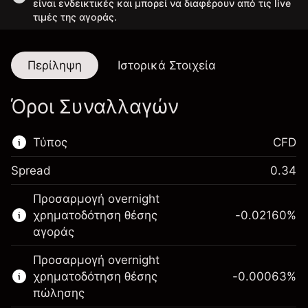
είναι ενδεικτικές και μπορεί να διαφέρουν από τις live
τιμές της αγοράς.
Περίληψη
Ιστορικά Στοιχεία
Όροι Συναλλαγών
Τύπος
CFD
Spread
0.34
Αυτή η χρηματοπιστωτική αγορά είναι
Προσαρμογή overnight
διαθέσιμη για διαπραγμάτευση CFD.
χρηματοδότηση θέσης
-0.02160
%
Μάθετε περισσότερα σχετικά με:
αγοράς
CFDs
Προσαρμογή overnight
χρηματοδότηση θέσης
-0.00063
%
πώλησης