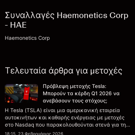
Συναλλαγές Haemonetics Corp
- HAE
Haemonetics Corp
Τελευταία άρθρα για μετοχές
Πρόβλεψη μετοχής Tesla:
Μπορούν τα κέρδη Q1 2026 να
ανεβάσουν τους στόχους;
Η Tesla (TSLA) είναι μια αμερικανική εταιρεία
αυτοκινήτων και καθαρής ενέργειας με μετοχές
στο Nasdaq που παρακολουθούνται στενά για την
απόδοση κερδών, τα δεδομένα παραδόσεων και
18:15, 23 Φεβρουάριος 2026