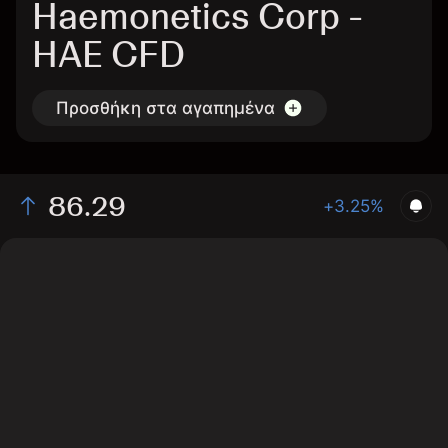
Haemonetics Corp -
HAE CFD
Προσθήκη στα αγαπημένα
86.29
+3.25%
The chart shows the HAE stock price data over the last
1 day, with a current price of 86.29, a high of 87.38,
and a low of 81.01.