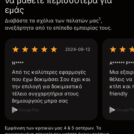
να μάθετε περισσότερα για
εμάς
1
Διαβάστε τα σχόλια των πελατών μας
,
ανεξάρτητα από το επίπεδο εμπειρίας τους.
2024-09-12
N****
A****** P**
Από τις καλύτερες εφαρμογές
Μια εξαιρ
που έχω δοκιμάσει Σου έχει και
θέλεις να
την επιλογή για δοκιμαστικό
κτλπ και 
τέλειο συγχαρητήρια στους
friendly
δημιουργούς μπρα σας
Εμφάνιση των κριτικών μας 4 & 5 αστέρων. Τα
συγκεκριμένα στοιχεία του χρήστη έχουν σκόπιμα