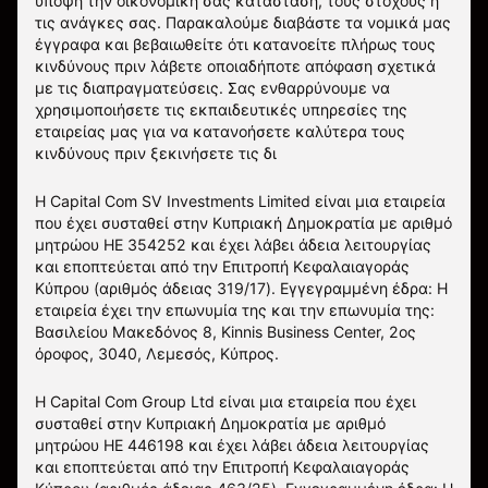
υπόψη την οικονομική σας κατάσταση, τους στόχους ή
τις ανάγκες σας. Παρακαλούμε διαβάστε τα νομικά μας
έγγραφα και βεβαιωθείτε ότι κατανοείτε πλήρως τους
κινδύνους πριν λάβετε οποιαδήποτε απόφαση σχετικά
με τις διαπραγματεύσεις. Σας ενθαρρύνουμε να
χρησιμοποιήσετε τις εκπαιδευτικές υπηρεσίες της
εταιρείας μας για να κατανοήσετε καλύτερα τους
κινδύνους πριν ξεκινήσετε τις δι
Η Capital Com SV Investments Limited είναι μια εταιρεία
που έχει συσταθεί στην Κυπριακή Δημοκρατία με αριθμό
μητρώου HE 354252 και έχει λάβει άδεια λειτουργίας
και εποπτεύεται από την Επιτροπή Κεφαλαιαγοράς
Κύπρου (αριθμός άδειας 319/17). Εγγεγραμμένη έδρα: Η
εταιρεία έχει την επωνυμία της και την επωνυμία της:
Βασιλείου Μακεδόνος 8, Kinnis Business Center, 2ος
όροφος, 3040, Λεμεσός, Κύπρος.
Η Capital Com Group Ltd είναι μια εταιρεία που έχει
συσταθεί στην Κυπριακή Δημοκρατία με αριθμό
μητρώου ΗΕ 446198 και έχει λάβει άδεια λειτουργίας
και εποπτεύεται από την Επιτροπή Κεφαλαιαγοράς