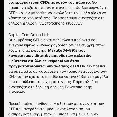
διαπραγμάτευση CFDs με αυτόν τον πάροχο
.
Θα
πρέπει να εξετάσετε αν κατανοείτε πώς λειτουργούν τα
CFDs και αν μπορείτε να αναλάβετε το υψηλό ρίσκο να
χάσετε τα χρήματά σας. Παρακαλούμε ανατρέξτε στη
δήλωση
Δήλωση Γνωστοποίησης Κινδύνων
Capital Com Group Ltd:
Οι συμβάσεις CFDs είναι πολύπλοκα προϊόντα και
ενέχουν υψηλό κίνδυνο ραγδαίας απώλειας χρημάτων
λόγω της μόχλευσης.
Μεταξύ 74–89% των
λογαριασμών ιδιωτών επενδυτών πελατών
υφίσταται απώλειες κεφαλαίων όταν
πραγματοποιούνται συναλλαγές σε CFDs
. Θα πρέπει
να σκεφτείτε αν κατανοείτε τον τρόπο λειτουργίας των
CFD και αν έχετε το περιθώριο να αναλάβετε το μεγάλο
ρίσκο απώλειας των χρημάτων σας.
Παρακαλούμε
ανατρέξτε στη δήλωση
Δήλωση Γνωστοποίησης
Κινδύνων
Προειδοποίηση κινδύνου: Η αξία των μετοχών και των
ETF που αγοράζονται μέσω ενός λογαριασμού
διαπραγμάτευσης μετοχών μπορεί να μειωθεί ή να