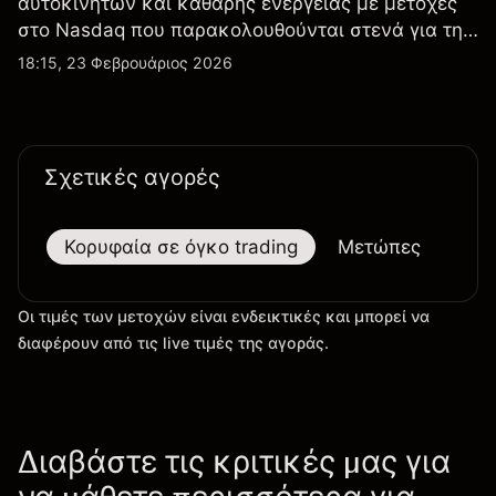
αυτοκινήτων και καθαρής ενέργειας με μετοχές
στο Nasdaq που παρακολουθούνται στενά για την
απόδοση κερδών, τα δεδομένα παραδόσεων και
18:15, 23 Φεβρουάριος 2026
τις εξελίξεις στην τεχνολογία και την παραγωγή.
Σχετικές αγορές
Κορυφαία σε όγκο trading
Μετώπες
Μεγ
Οι τιμές των μετοχών είναι ενδεικτικές και μπορεί να
διαφέρουν από τις live τιμές της αγοράς.
Διαβάστε τις κριτικές μας για