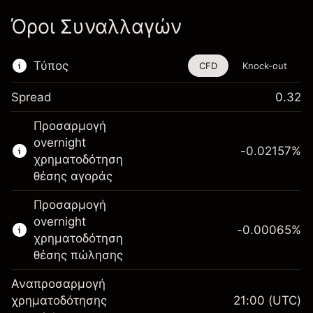
Όροι Συναλλαγών
Τύπος
CFD
Knock-out
Spread
0.32
Αυτό το χρηματοοικονομικό εργαλείο είναι
Προσαρμογή
διαθέσιμο για διαπραγμάτευση μέσω CFDs
overnight
και Knock-outs.
-0.02157
%
χρηματοδότηση
Μάθετε περισσότερα σχετικά με:
θέσης αγοράς
CFDs
Προσαρμογή
Knock-outs
overnight
-0.00065
%
χρηματοδότηση
θέσης πώλησης
Αναπροσαρμογή
Περιθώριο. Η επένδυσή
χρηματοδότησης
21:00
(UTC)
$1,000.00