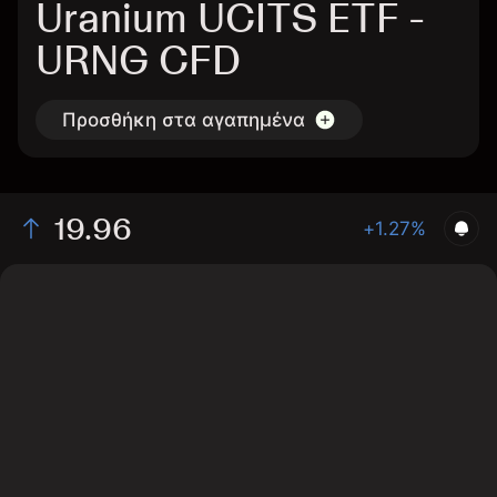
Uranium UCITS ETF -
URNG CFD
Προσθήκη στα αγαπημένα
19.96
+1.27%
The chart shows the URNG stock price data over the
last 1 day, with a current price of 19.96, a high of 19.9,
and a low of 19.58.