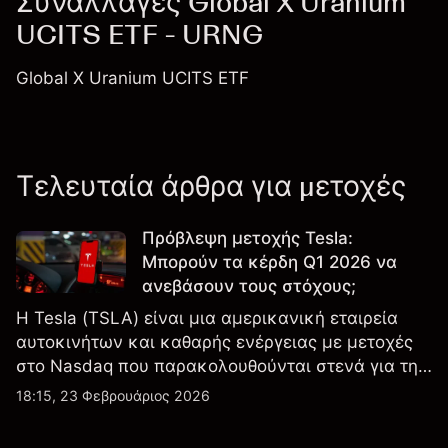
Συναλλαγές Global X Uranium
UCITS ETF - URNG
Global X Uranium UCITS ETF
Τελευταία άρθρα για μετοχές
Πρόβλεψη μετοχής Tesla:
Μπορούν τα κέρδη Q1 2026 να
ανεβάσουν τους στόχους;
Η Tesla (TSLA) είναι μια αμερικανική εταιρεία
αυτοκινήτων και καθαρής ενέργειας με μετοχές
στο Nasdaq που παρακολουθούνται στενά για την
απόδοση κερδών, τα δεδομένα παραδόσεων και
18:15, 23 Φεβρουάριος 2026
τις εξελίξεις στην τεχνολογία και την παραγωγή.