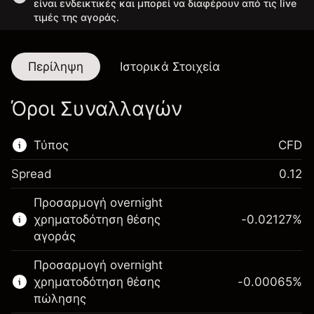
είναι ενδεικτικές και μπορεί να διαφέρουν από τις live
τιμές της αγοράς.
Περίληψη
Ιστορικά Στοιχεία
Όροι Συναλλαγών
Τύπος
CFD
Spread
0.12
Αυτή η χρηματοπιστωτική αγορά είναι
Προσαρμογή overnight
διαθέσιμη για διαπραγμάτευση CFD.
χρηματοδότηση θέσης
-0.02127
%
Μάθετε περισσότερα σχετικά με:
αγοράς
CFDs
Προσαρμογή overnight
χρηματοδότηση θέσης
-0.00065
%
πώλησης