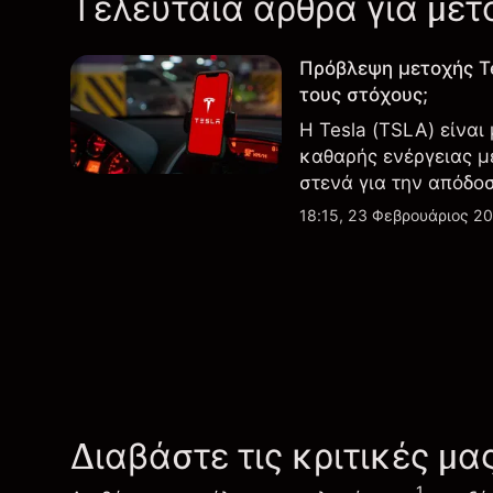
Τελευταία άρθρα για μετ
Πρόβλεψη μετοχής T
τους στόχους;
Η Tesla (TSLA) είναι
καθαρής ενέργειας μ
στενά για την απόδο
εξελίξεις στην τεχνο
18:15, 23 Φεβρουάριος 2
Διαβάστε τις κριτικές μα
1