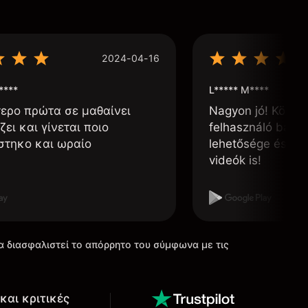
2024-04-16
****
L***** M****
τερο πρώτα σε μαθαίνει
Nagyon jó! Könnyű
ζει και γίνεται ποιο
felhasználó barát
στηκο και ωραίο
lehetősége és, h
videók is!
α διασφαλιστεί το απόρρητο του σύμφωνα με τις
και κριτικές