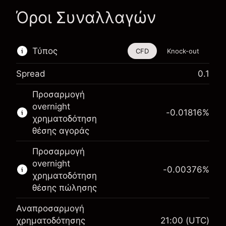
Όροι Συναλλαγών
Τύπος
CFD
Knock-out
Spread
0.1
Αυτό το χρηματοοικονομικό εργαλείο είναι
Προσαρμογή
διαθέσιμο για διαπραγμάτευση μέσω CFDs και
overnight
Knock-outs.
-0.01816
%
χρηματοδότηση
Μάθετε περισσότερα σχετικά με:
θέσης αγοράς
CFDs
Προσαρμογή
Knock-outs
overnight
-0.00376
%
χρηματοδότηση
θέσης πώλησης
Αναπροσαρμογή
Περιθώριο. Η επένδυσή
χρηματοδότησης
21:00
(UTC)