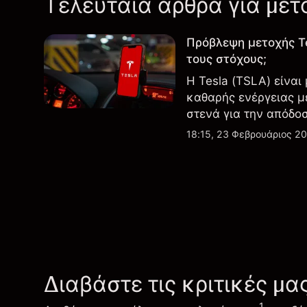
Τελευταία άρθρα για μετ
Πρόβλεψη μετοχής T
τους στόχους;
Η Tesla (TSLA) είναι
καθαρής ενέργειας μ
στενά για την απόδο
εξελίξεις στην τεχνο
18:15, 23 Φεβρουάριος 2
Διαβάστε τις κριτικές μα
1