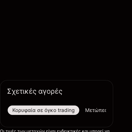
Σχετικές αγορές
Κορυφαία σε όγκο trading
Μετώπες
Μεγαλ
Οι τιμές των μετοχών είναι ενδεικτικές και μπορεί να