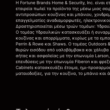
Η Fortune Brands Home & Security, Inc. είναι ε
εταιρεία πωλεί τα προϊόντα της μέσω μιας 
αντιπροσώπων κουζίνας και μπάνιου, χονδρε
επαγγελματίες αναδιαμορφωτές, ηλεκτρονικο
Δραστηριοποιείται μέσω τριών τομέων: Υδραυλ
Ο τομέας Υδραυλικών κατασκευάζει ή συναρμο
κουζίνας και απορρίμματα, κυρίως με τα εμπορ
Perrin & Rowe και Shaws. Ο τομέας Outdoors 
θυρών εισόδου από υαλοβάμβακα και χάλυβα μ
σήτας και ασφαλείας με την επωνυμία Larson
επενδύσεις με την επωνυμία Fiberon και φρεζ
Cabinets κατασκευάζει έτοιμα, ημι-προσαρμ
ματαιοδοξίες, για την κουζίνα, το μπάνιο και 