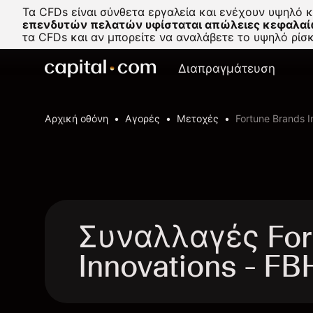
Τα CFDs είναι σύνθετα εργαλεία και ενέχουν υψηλό 
επενδυτών πελατών υφίσταται απώλειες κεφαλαί
τα CFDs και αν μπορείτε να αναλάβετε το υψηλό ρί
Διαπραγμάτευση
Αρχική οθόνη
Αγορές
Μετοχές
Fortune Brands I
Συναλλαγές For
Innovations - F