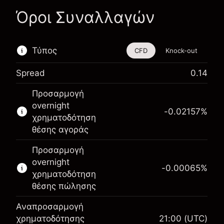
Όροι Συναλλαγών
Τύπος
CFD
Knock-out
Spread
0.14
Αυτό το χρηματοοικονομικό εργαλείο είναι
Προσαρμογή
διαθέσιμο για διαπραγμάτευση μέσω CFDs και
overnight
Knock-outs.
-0.02157
%
χρηματοδότηση
Μάθετε περισσότερα σχετικά με:
θέσης αγοράς
CFDs
Προσαρμογή
Knock-outs
overnight
-0.00065
%
χρηματοδότηση
θέσης πώλησης
Αναπροσαρμογή
Περιθώριο. Η επένδυσή
χρηματοδότησης
21:00
(UTC)