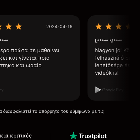
2024-04-16
****
L***** M****
τερο πρώτα σε μαθαίνει
Nagyon jó! Könnyű
ζει και γίνεται ποιο
felhasználó barát
στηκο και ωραίο
lehetősége és, h
videók is!
α διασφαλιστεί το απόρρητο του σύμφωνα με τις
και κριτικές