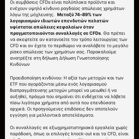
Οι συμβάσεις CFDs είναι πολύπλοκα προϊόντα και
ενέχουν υψηλό κίνδυνο ραγδαίας απώλειας χρημάτων
λόγω της μόχλευσης.
Μεταξύ 74–89% των
λογαριασμών ιδιωτών επενδυτών πελατών
υφίσταται απώλειες κεφαλαίων όταν
πραγματοποιούνται συναλλαγές σε CFDs
. Θα πρέπει
να σκεφτείτε αν κατανοείτε τον τρόπο λειτουργίας των
CFD και αν έχετε το περιθώριο να αναλάβετε το μεγάλο
ρίσκο απώλειας των χρημάτων σας.
Παρακαλούμε
ανατρέξτε στη δήλωση
Δήλωση Γνωστοποίησης
Κινδύνων
Προειδοποίηση κινδύνου: Η αξία των μετοχών και των
ETF που αγοράζονται μέσω ενός λογαριασμού
διαπραγμάτευσης μετοχών μπορεί να μειωθεί ή να
αυξηθεί, πράγμα που σημαίνει ότι ενδέχεται να λάβετε
πίσω λιγότερα χρήματα από αυτά που επενδύσατε
αρχικά. Οι προηγούμενες επιδόσεις δεν αποτελούν
εγγύηση για μελλοντικά αποτελέσματα.
Οι συναλλαγές σε εξωχρηματιστηριακά εργαλεία χωρίς
παράδοση, όπως οι επιλογές knock-out και τα CFD, είναι