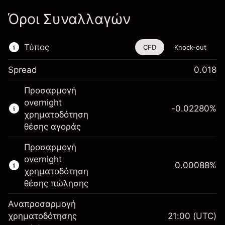
Όροι Συναλλαγών
Τύπος
CFD
Knock-out
Spread
0.018
Αυτό το χρηματοοικονομικό εργαλείο είναι
Προσαρμογή
διαθέσιμο για διαπραγμάτευση μέσω CFDs
overnight
και Knock-outs.
-0.02280
%
χρηματοδότηση
Μάθετε περισσότερα σχετικά με:
θέσης αγοράς
CFDs
Προσαρμογή
Knock-outs
overnight
0.00088
%
χρηματοδότηση
θέσης πώλησης
Αναπροσαρμογή
Περιθώριο. Η επένδυσή
χρηματοδότησης
21:00
(UTC)
A$1,000.00