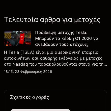
Τελευταία άρθρα για μετοχές
Πρόβλεψη μετοχής Tesla:
Μπορούν τα κέρδη Q1 2026 να
ανεβάσουν τους στόχους;
Η Tesla (TSLA) είναι μια αμερικανική εταιρεία
αυτοκινήτων και καθαρής ενέργειας με μετοχές
στο Nasdaq που παρακολουθούνται στενά για την
απόδοση κερδών, τα δεδομένα παραδόσεων και
18:15, 23 Φεβρουάριος 2026
τις εξελίξεις στην τεχνολογία και την παραγωγή.
Σχετικές αγορές