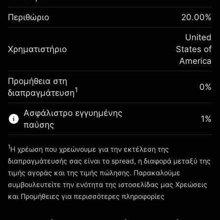
$1,000.00
%
τη διάρκεια της νύχτας
σας
(-$1.08)
Χρεώσεις από την πλήρη αξία
Περιθώριο
20.00
%
Αναπροσαρμογή
της θέσης
-0.000682
χρηματοδότησης κατά
United
Μέγεθος διαπραγμάτευσης με μόχλευση
%
Χρηματιστήριο
τη διάρκεια της νύχτας
States of
~
$5,000.00
(-$0.03)
Χρεώσεις από την πλήρη αξία
America
Χρήματα από μόχλευση ~
$4,000.00
της θέσης
Προμήθεια στη
Μέγεθος διαπραγμάτευσης με μόχλευση
0%
1
διαπραγμάτευση
Πηγαίνετε στην πλατφόρμα
~
$5,000.00
Χρήματα από μόχλευση ~
$4,000.00
Ασφάλιστρο εγγυημένης
1
%
παύσης
Πηγαίνετε στην πλατφόρμα
1
Η χρέωση που χρεώνουμε για την εκτέλεση της
διαπραγμάτευσής σας είναι το spread, η διαφορά μεταξύ της
τιμής αγοράς και της τιμής πώλησης. Παρακαλούμε
συμβουλευτείτε την ενότητα της ιστοσελίδας μας
Χρεώσεις
Χρεώσεις και Τέλη
και Προμήθειες
για περισσότερες πληροφορίες