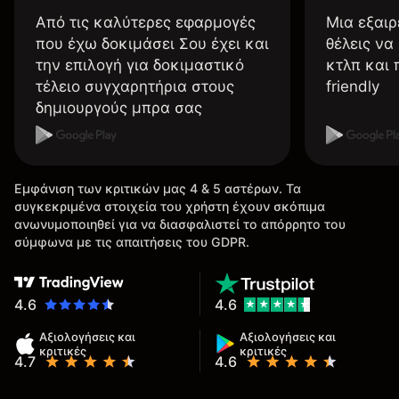
Από τις καλύτερες εφαρμογές
Μια εξαιρ
που έχω δοκιμάσει Σου έχει και
θέλεις να
την επιλογή για δοκιμαστικό
κτλπ και 
τέλειο συγχαρητήρια στους
friendly
δημιουργούς μπρα σας
Εμφάνιση των κριτικών μας 4 & 5 αστέρων. Τα
συγκεκριμένα στοιχεία του χρήστη έχουν σκόπιμα
ανωνυμοποιηθεί για να διασφαλιστεί το απόρρητο του
σύμφωνα με τις απαιτήσεις του GDPR.
4.6
4.6
Αξιολογήσεις και
Αξιολογήσεις και
κριτικές
κριτικές
4.7
4.6