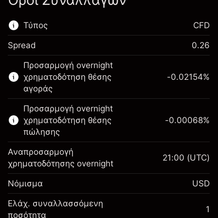
Όροι Συναλλαγών
Τύπος
CFD
Spread
0.26
Αυτή η χρηματοπιστωτική αγορά είναι
Προσαρμογή overnight
διαθέσιμη για διαπραγμάτευση CFD.
χρηματοδότηση θέσης
-0.02154
%
Μάθετε περισσότερα σχετικά με:
αγοράς
CFDs
Προσαρμογή overnight
χρηματοδότηση θέσης
-0.00068
%
πώλησης
Αναπροσαρμογή
21:00
(UTC)
χρηματοδότησης overnight
Περιθώριο. Η επένδυσή
$1,000.00
Νόμισμα
USD
σας
Αναπροσαρμογή
Ελάχ. συναλλασσόμενη
1
-0.02154
χρηματοδότησης κατά
ποσότητα
Περιθώριο. Η επένδυσή