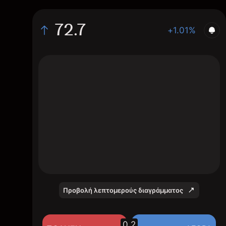
72.7
+1.01%
The chart shows the ES stock price data
over the last 1 day, with a current price of
72.7, a high of 72.68, and a low of 70.88.
Προβολή λεπτομερούς διαγράμματος
0.2