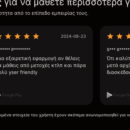
ς για να μάθετε περισσότερα 
ρτητα από το επίπεδο εμπειρίας τους.
2024-08-23
***** P********
S*** X*****
ια εξαιρετική εφαρμογή αν θέλεις
Ότι καλύ
α μάθεις από μετοχές κτλπ και πάρα
μετά αρχί
ολύ yser friendly
διασκέδα
ιμένα στοιχεία του χρήστη έχουν σκόπιμα ανωνυμοποιηθεί για ν