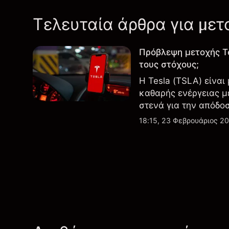
Τελευταία άρθρα για μετ
Πρόβλεψη μετοχής T
τους στόχους;
Η Tesla (TSLA) είναι
καθαρής ενέργειας μ
στενά για την απόδο
εξελίξεις στην τεχνο
18:15, 23 Φεβρουάριος 2