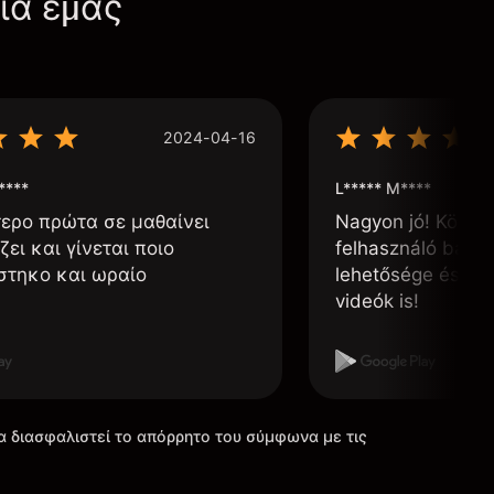
για εμάς
2024-04-16
****
L***** M****
τερο πρώτα σε μαθαίνει
Nagyon jó! Könnyű
ζει και γίνεται ποιο
felhasználó barát
στηκο και ωραίο
lehetősége és, h
videók is!
α διασφαλιστεί το απόρρητο του σύμφωνα με τις