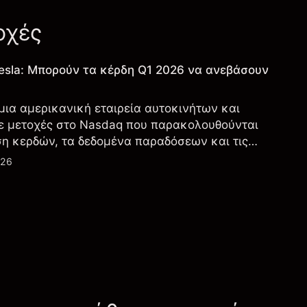
οχές
esla: Μπορούν τα κέρδη Q1 2026 να ανεβάσουν
 μια αμερικανική εταιρεία αυτοκινήτων και
ε μετοχές στο Nasdaq που παρακολουθούνται
ση κερδών, τα δεδομένα παραδόσεων και τις
λογία και την παραγωγή.
026