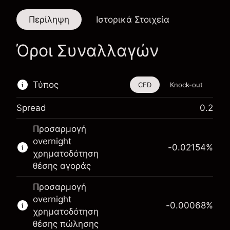
Περίληψη
Ιστορικά Στοιχεία
Όροι Συναλλαγών
Τύπος
CFD
Knock-out
Spread
0.2
Αυτό το χρηματοοικονομικό εργαλείο είναι
Προσαρμογή
διαθέσιμο για διαπραγμάτευση μέσω CFDs και
overnight
Knock-outs.
-0.02154
%
χρηματοδότηση
Μάθετε περισσότερα σχετικά με:
θέσης αγοράς
CFDs
Προσαρμογή
Knock-outs
overnight
-0.00068
%
χρηματοδότηση
θέσης πώλησης