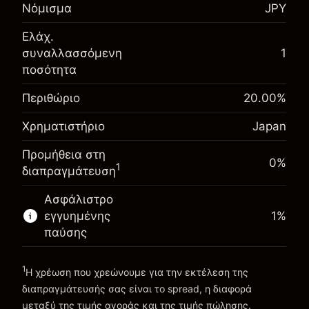
Αναπροσαρμογή
Νόμισμα
JPY
-0.013747
χρηματοδότησης κατά τη
%
διάρκεια της νύχτας
Ελάχ.
Περιθώριο. Η επένδυσή
¥1,000
(-¥1)
Χρεώσεις από την πλήρη αξία
συναλλασσόμενη
1
σας
της θέσης
ποσότητα
Αναπροσαρμογή
Μέγεθος διαπραγμάτευσης με μόχλευση
-0.008476
χρηματοδότησης κατά τη
Περιθώριο
20.00
%
~
¥5,000
%
διάρκεια της νύχτας
Χρήματα από μόχλευση ~
¥4,000
Χρηματιστήριο
Japan
(-¥0)
Χρεώσεις από την πλήρη αξία
της θέσης
Προμήθεια στη
Πηγαίνετε στην πλατφόρμα
Μέγεθος διαπραγμάτευσης με μόχλευση
0%
1
διαπραγμάτευση
~
¥5,000
Χρήματα από μόχλευση ~
¥4,000
Ασφάλιστρο
εγγυημένης
1
%
παύσης
Πηγαίνετε στην πλατφόρμα
1
Η χρέωση που χρεώνουμε για την εκτέλεση της
διαπραγμάτευσής σας είναι το spread, η διαφορά
μεταξύ της τιμής αγοράς και της τιμής πώλησης.