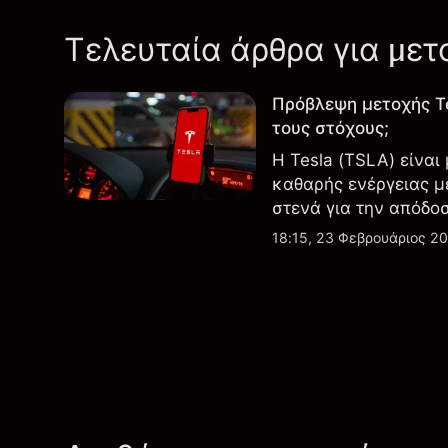
Τελευταία άρθρα για μετ
Πρόβλεψη μετοχής T
τους στόχους;
Η Tesla (TSLA) είναι
καθαρής ενέργειας μ
στενά για την απόδο
εξελίξεις στην τεχνο
18:15, 23 Φεβρουάριος 2