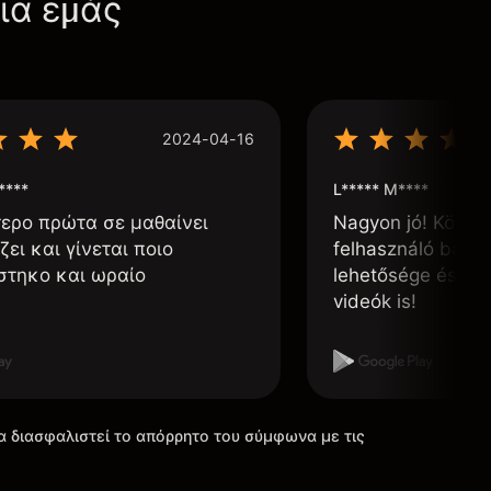
για εμάς
2024-04-16
****
L***** M****
τερο πρώτα σε μαθαίνει
Nagyon jó! Könnyű
ζει και γίνεται ποιο
felhasználó barát
στηκο και ωραίο
lehetősége és, h
videók is!
α διασφαλιστεί το απόρρητο του σύμφωνα με τις