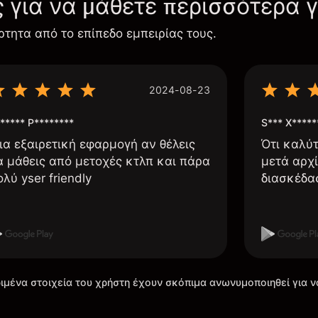
ς για να μάθετε περισσότερα 
ρτητα από το επίπεδο εμπειρίας τους.
2024-08-23
***** P********
S*** X*****
ια εξαιρετική εφαρμογή αν θέλεις
Ότι καλύ
α μάθεις από μετοχές κτλπ και πάρα
μετά αρχί
ολύ yser friendly
διασκέδα
ιμένα στοιχεία του χρήστη έχουν σκόπιμα ανωνυμοποιηθεί για ν