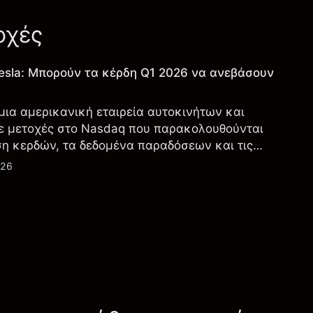
οχές
esla: Μπορούν τα κέρδη Q1 2026 να ανεβάσουν
 μια αμερικανική εταιρεία αυτοκινήτων και
ε μετοχές στο Nasdaq που παρακολουθούνται
ση κερδών, τα δεδομένα παραδόσεων και τις
λογία και την παραγωγή.
026