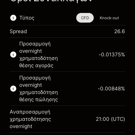
Τύπος
CFD
Knock-out
Spread
26.6
Αυτό το χρηματοοικονομικό εργαλείο είναι
Προσαρμογή
διαθέσιμο για διαπραγμάτευση μέσω CFDs και
overnight
Knock-outs.
-0.01375
%
χρηματοδότηση
Μάθετε περισσότερα σχετικά με:
θέσης αγοράς
CFDs
Προσαρμογή
Knock-outs
overnight
-0.00848
%
χρηματοδότηση
θέσης πώλησης
Αναπροσαρμογή
Περιθώριο. Η επένδυσή
χρηματοδότησης
21:00
(UTC)
¥1,000
σας
overnight