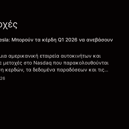
οχές
esla: Μπορούν τα κέρδη Q1 2026 να ανεβάσουν
 μια αμερικανική εταιρεία αυτοκινήτων και
ε μετοχές στο Nasdaq που παρακολουθούνται
ση κερδών, τα δεδομένα παραδόσεων και τις
λογία και την παραγωγή.
026