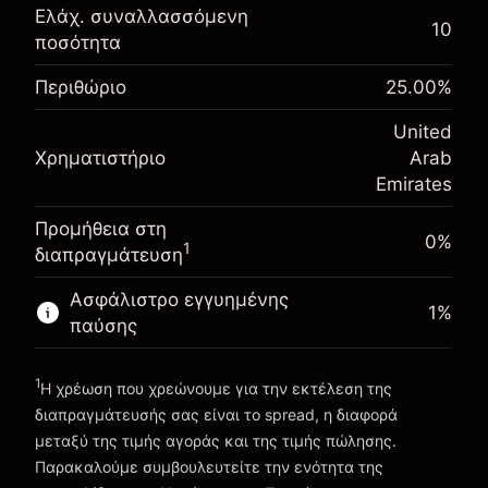
Αναπροσαρμογή
Ελάχ. συναλλασσόμενη
10
χρηματοδότησης κατά
ποσότητα
Περιθώριο. Η επένδυσή
-0.0216
%
AED 1,000.00
τη διάρκεια της νύχτας
σας
(-AED 0.86)
Περιθώριο
25.00
%
Χρεώσεις από την πλήρη
Αναπροσαρμογή
αξία της θέσης
United
χρηματοδότησης κατά
Μέγεθος διαπραγμάτευσης με μόχλευση
-0.000622
%
Χρηματιστήριο
Arab
τη διάρκεια της νύχτας
~
AED 4,000.00
(-AED 0.02)
Emirates
Χρεώσεις από την πλήρη
Χρήματα από μόχλευση ~
AED 3,000.00
αξία της θέσης
Προμήθεια στη
Μέγεθος διαπραγμάτευσης με μόχλευση
0%
1
διαπραγμάτευση
Πηγαίνετε στην πλατφόρμα
~
AED 4,000.00
Χρήματα από μόχλευση ~
AED 3,000.00
Ασφάλιστρο εγγυημένης
1
%
παύσης
Πηγαίνετε στην πλατφόρμα
1
Η χρέωση που χρεώνουμε για την εκτέλεση της
διαπραγμάτευσής σας είναι το spread, η διαφορά
μεταξύ της τιμής αγοράς και της τιμής πώλησης.
Παρακαλούμε συμβουλευτείτε την ενότητα της
Χρεώσεις και Τέλη