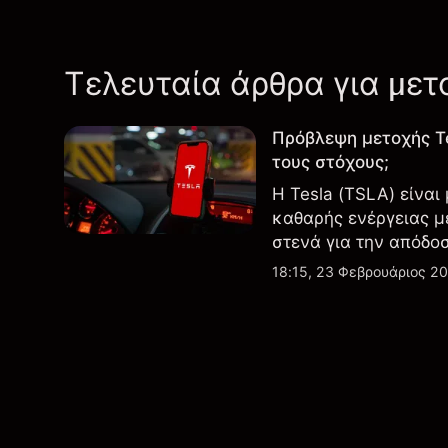
Τελευταία άρθρα για μετ
Πρόβλεψη μετοχής T
τους στόχους;
Η Tesla (TSLA) είναι
καθαρής ενέργειας μ
στενά για την απόδο
εξελίξεις στην τεχνο
18:15, 23 Φεβρουάριος 2