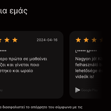
για εμάς
2024-04-16
****
L***** M****
τερο πρώτα σε μαθαίνει
Nagyon jó! Könnyű
ζει και γίνεται ποιο
felhasználó barát
στηκο και ωραίο
lehetősége és, h
videók is!
α διασφαλιστεί το απόρρητο του σύμφωνα με τις