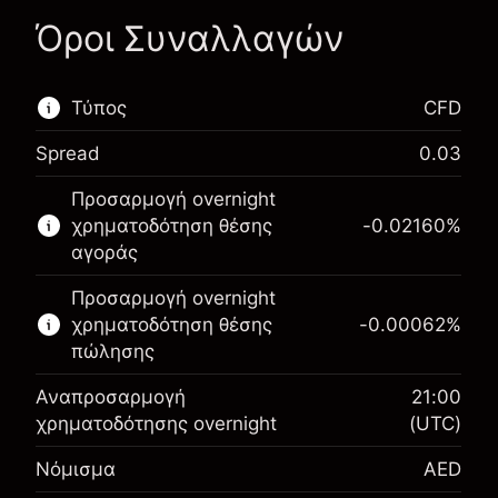
Όροι Συναλλαγών
Τύπος
CFD
Spread
0.03
Αυτή η χρηματοπιστωτική αγορά είναι
Προσαρμογή overnight
διαθέσιμη για διαπραγμάτευση CFD.
χρηματοδότηση θέσης
-0.02160
%
Μάθετε περισσότερα σχετικά με:
αγοράς
CFDs
Προσαρμογή overnight
χρηματοδότηση θέσης
-0.00062
%
πώλησης
Αναπροσαρμογή
21:00
χρηματοδότησης overnight
(UTC)
Περιθώριο. Η επένδυσή
AED 1,000.00
Νόμισμα
AED
σας