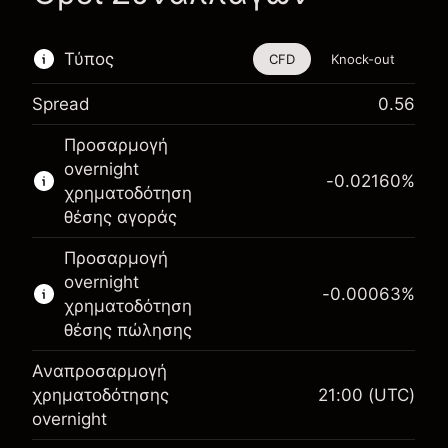
Τύπος
CFD
Knock-out
Spread
0.56
Αυτό το χρηματοοικονομικό εργαλείο είναι
Προσαρμογή
διαθέσιμο για διαπραγμάτευση μέσω CFDs και
overnight
Knock-outs.
-0.02160
%
χρηματοδότηση
Μάθετε περισσότερα σχετικά με:
θέσης αγοράς
CFDs
Προσαρμογή
Knock-outs
overnight
-0.00063
%
χρηματοδότηση
θέσης πώλησης
Αναπροσαρμογή
Περιθώριο. Η επένδυσή
χρηματοδότησης
21:00
(UTC)
$1,000.00
σας
overnight