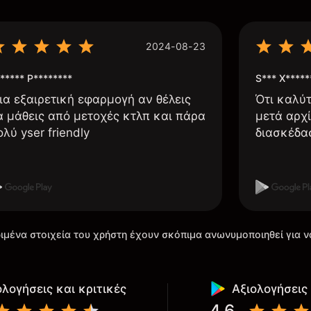
2024-08-23
***** P********
S*** X*****
ια εξαιρετική εφαρμογή αν θέλεις
Ότι καλύ
α μάθεις από μετοχές κτλπ και πάρα
μετά αρχί
ολύ yser friendly
διασκέδα
ιμένα στοιχεία του χρήστη έχουν σκόπιμα ανωνυμοποιηθεί για ν
ολογήσεις και κριτικές
Αξιολογήσεις 
4.6