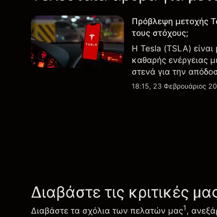
Πρόβλεψη μετοχής T
τους στόχους;
Η Tesla (TSLA) είναι
καθαρής ενέργειας μ
στενά για την απόδο
εξελίξεις στην τεχνο
18:15, 23 Φεβρουάριος 2
Διαβάστε τις κριτικές μα
1
Διαβάστε τα σχόλια των πελατών μας
, ανεξά