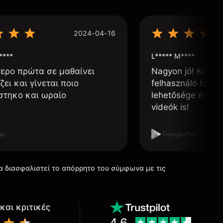
2024-04-16
****
L***** M****
τερο πρώτα σε μαθαίνει
Nagyon jó! Könnyű
ζει και γίνεται ποιο
felhasználó barát
στηκο και ωραίο
lehetősége és, h
videók is!
α διασφαλιστεί το απόρρητο του σύμφωνα με τις
και κριτικές
4.6