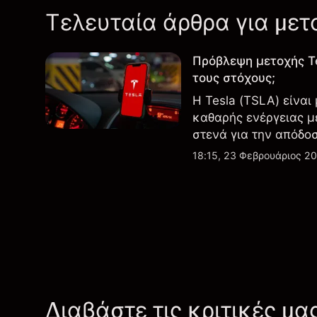
Τελευταία άρθρα για μετ
Πρόβλεψη μετοχής T
τους στόχους;
Η Tesla (TSLA) είναι
καθαρής ενέργειας μ
στενά για την απόδο
εξελίξεις στην τεχνο
18:15, 23 Φεβρουάριος 2
Διαβάστε τις κριτικές μα