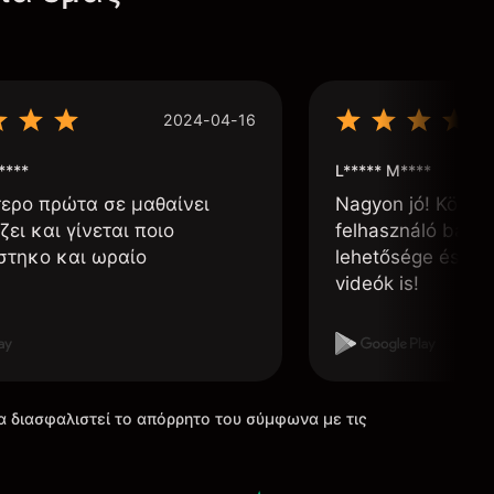
2024-04-16
****
L***** M****
τερο πρώτα σε μαθαίνει
Nagyon jó! Könnyű
ζει και γίνεται ποιο
felhasználó barát
στηκο και ωραίο
lehetősége és, h
videók is!
α διασφαλιστεί το απόρρητο του σύμφωνα με τις