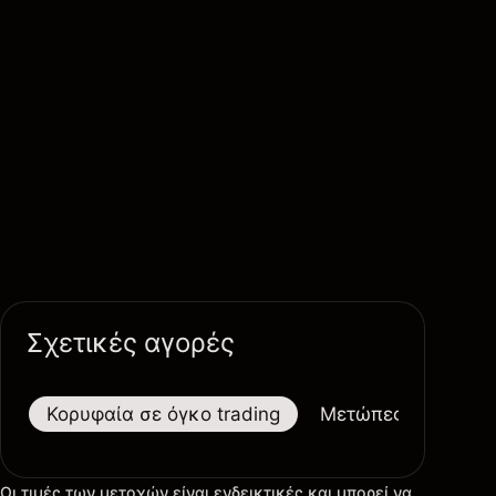
Σχετικές αγορές
Κορυφαία σε όγκο trading
Μετώπες
Μεγαλ
Οι τιμές των μετοχών είναι ενδεικτικές και μπορεί να