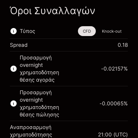
Όροι Συναλλαγών
Τύπος
CFD
Knock-out
Spread
0.18
Αυτό το χρηματοοικονομικό εργαλείο είναι
Προσαρμογή
διαθέσιμο για διαπραγμάτευση μέσω CFDs και
overnight
Knock-outs.
-0.02157
%
χρηματοδότηση
Μάθετε περισσότερα σχετικά με:
θέσης αγοράς
CFDs
Προσαρμογή
Knock-outs
overnight
-0.00065
%
χρηματοδότηση
θέσης πώλησης
Αναπροσαρμογή
Περιθώριο. Η επένδυσή
χρηματοδότησης
21:00
(UTC)