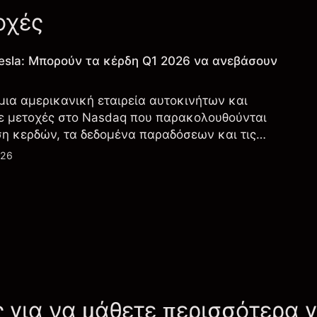
οχές
esla: Μπορούν τα κέρδη Q1 2026 να ανεβάσουν
 μια αμερικανική εταιρεία αυτοκινήτων και
ε μετοχές στο Nasdaq που παρακολουθούνται
ση κερδών, τα δεδομένα παραδόσεων και τις
λογία και την παραγωγή.
026
ς για να μάθετε περισσότερα 