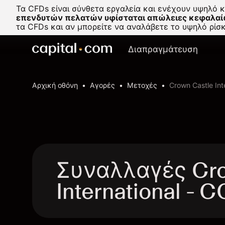
Τα CFDs είναι σύνθετα εργαλεία και ενέχουν υψηλό 
επενδυτών πελατών υφίσταται απώλειες κεφαλαί
τα CFDs και αν μπορείτε να αναλάβετε το υψηλό ρί
Διαπραγμάτευση
Αρχική οθόνη
Αγορές
Μετοχές
Crown Castle Int
Συναλλαγές Cro
International - 