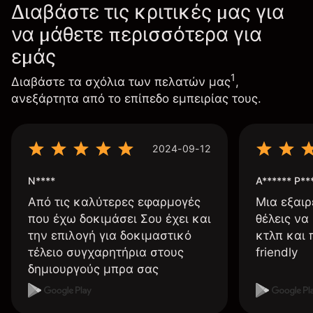
Διαβάστε τις κριτικές μας για
να μάθετε περισσότερα για
εμάς
1
Διαβάστε τα σχόλια των πελατών μας
,
ανεξάρτητα από το επίπεδο εμπειρίας τους.
2024-09-12
N****
A****** P**
Από τις καλύτερες εφαρμογές
Μια εξαιρ
που έχω δοκιμάσει Σου έχει και
θέλεις να
την επιλογή για δοκιμαστικό
κτλπ και 
τέλειο συγχαρητήρια στους
friendly
δημιουργούς μπρα σας