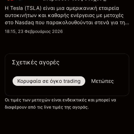
Η Tesla (TSLA) είναι μια αμερικανική εταιρεία
αυτοκινήτων και καθαρής ενέργειας με μετοχές
στο Nasdaq που παρακολουθούνται στενά για την
απόδοση κερδών, τα δεδομένα παραδόσεων και
18:15, 23 Φεβρουάριος 2026
τις εξελίξεις στην τεχνολογία και την παραγωγή.
Σχετικές αγορές
Κορυφαία σε όγκο trading
Μετώπες
Μεγ
Οι τιμές των μετοχών είναι ενδεικτικές και μπορεί να
διαφέρουν από τις live τιμές της αγοράς.