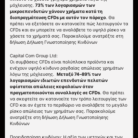
μόχλευσης.
73% των λογαριασμών των
μικροεπενδυτών χάνουν χρήματα κατά τη
διαπραγμάτευση CFDs με αυτόν τον πάροχο
.
Θα
πρέπει να εξετάσετε αν κατανοείτε πώς λειτουργούν τα
CFDs και αν μπορείτε να αναλάβετε το υψηλό ρίσκο να
χάσετε τα χρήματά σας. Παρακαλούμε ανατρέξτε στη
δήλωση
Δήλωση Γνωστοποίησης Κινδύνων
Capital Com Group Ltd:
Οι συμβάσεις CFDs είναι πολύπλοκα προϊόντα και
ενέχουν υψηλό κίνδυνο ραγδαίας απώλειας χρημάτων
λόγω της μόχλευσης.
Μεταξύ 74–89% των
λογαριασμών ιδιωτών επενδυτών πελατών
υφίσταται απώλειες κεφαλαίων όταν
πραγματοποιούνται συναλλαγές σε CFDs
. Θα πρέπει
να σκεφτείτε αν κατανοείτε τον τρόπο λειτουργίας των
CFD και αν έχετε το περιθώριο να αναλάβετε το μεγάλο
ρίσκο απώλειας των χρημάτων σας.
Παρακαλούμε
ανατρέξτε στη δήλωση
Δήλωση Γνωστοποίησης
Κινδύνων
Προειδοποίηση κινδύνου: Η αξία των μετοχών και των