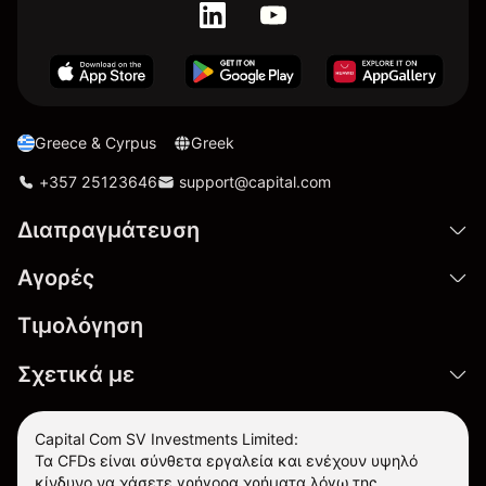
Greece & Cyrpus
Greek
+357 25123646
support@capital.com
Διαπραγμάτευση
Αγορές
Τιμολόγηση
Σχετικά με
Capital Com SV Investments Limited:
Τα CFDs είναι σύνθετα εργαλεία και ενέχουν υψηλό
κίνδυνο να χάσετε γρήγορα χρήματα λόγω της