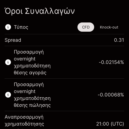
Όροι Συναλλαγών
Τύπος
CFD
Knock-out
Spread
0.31
Αυτό το χρηματοοικονομικό εργαλείο είναι
Προσαρμογή
διαθέσιμο για διαπραγμάτευση μέσω CFDs
overnight
και Knock-outs.
-0.02154
%
χρηματοδότηση
Μάθετε περισσότερα σχετικά με:
θέσης αγοράς
CFDs
Προσαρμογή
Knock-outs
overnight
-0.00068
%
χρηματοδότηση
θέσης πώλησης
Αναπροσαρμογή
Περιθώριο. Η επένδυσή
χρηματοδότησης
21:00
(UTC)
$1,000.00