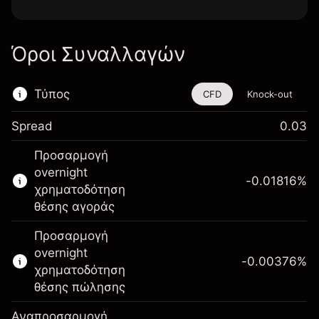
Όροι Συναλλαγών
Τύπος
CFD
Knock-out
Spread
0.03
Αυτό το χρηματοοικονομικό εργαλείο είναι
Προσαρμογή
διαθέσιμο για διαπραγμάτευση μέσω CFDs
overnight
και Knock-outs.
-0.01816
%
χρηματοδότηση
Μάθετε περισσότερα σχετικά με:
θέσης αγοράς
CFDs
Προσαρμογή
Knock-outs
overnight
-0.00376
%
χρηματοδότηση
θέσης πώλησης
Αναπροσαρμογή