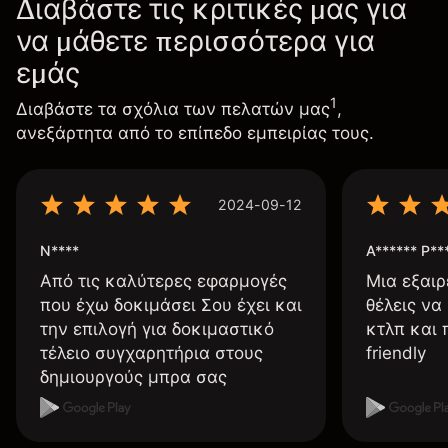
Διαβάστε τις κριτικές μας για
να μάθετε περισσότερα για
εμάς
1
Διαβάστε τα σχόλια των πελατών μας
,
ανεξάρτητα από το επίπεδο εμπειρίας τους.
2024-09-12
N****
A****** P**
Από τις καλύτερες εφαρμογές
Μια εξαιρ
που έχω δοκιμάσει Σου έχει και
θέλεις να
την επιλογή για δοκιμαστικό
κτλπ και 
τέλειο συγχαρητήρια στους
friendly
δημιουργούς μπρα σας