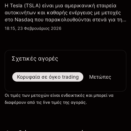
Η Tesla (TSLA) είναι μια αμερικανική εταιρεία
αυτοκινήτων και καθαρής ενέργειας με μετοχές
στο Nasdaq που παρακολουθούνται στενά για την
απόδοση κερδών, τα δεδομένα παραδόσεων και
18:15, 23 Φεβρουάριος 2026
τις εξελίξεις στην τεχνολογία και την παραγωγή.
Σχετικές αγορές
Κορυφαία σε όγκο trading
Μετώπες
Μεγ
Οι τιμές των μετοχών είναι ενδεικτικές και μπορεί να
διαφέρουν από τις live τιμές της αγοράς.