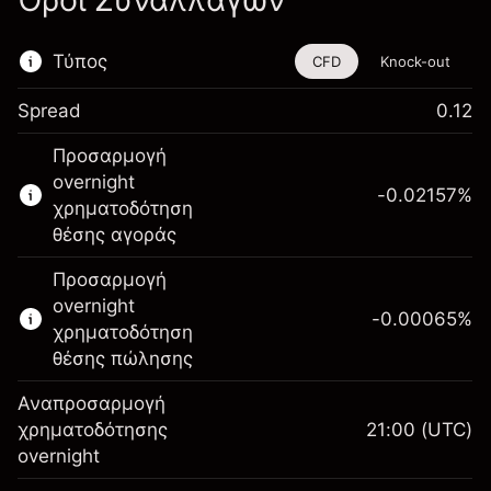
Όροι Συναλλαγών
Τύπος
CFD
Knock-out
Spread
0.12
Αυτό το χρηματοοικονομικό εργαλείο είναι
Προσαρμογή
διαθέσιμο για διαπραγμάτευση μέσω CFDs
overnight
και Knock-outs.
-0.02157
%
χρηματοδότηση
Μάθετε περισσότερα σχετικά με:
θέσης αγοράς
CFDs
Προσαρμογή
Knock-outs
overnight
-0.00065
%
χρηματοδότηση
θέσης πώλησης
Αναπροσαρμογή
Περιθώριο. Η επένδυσή
χρηματοδότησης
21:00
(UTC)
$1,000.00
σας
overnight
Αναπροσαρμογή