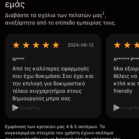
εμάς
1
Διαβάστε τα σχόλια των πελατών μας
,
ανεξάρτητα από το επίπεδο εμπειρίας τους.
2024-09-12
N****
A****** P**
Από τις καλύτερες εφαρμογές
Μια εξαιρ
που έχω δοκιμάσει Σου έχει και
θέλεις να
την επιλογή για δοκιμαστικό
κτλπ και 
τέλειο συγχαρητήρια στους
friendly
δημιουργούς μπρα σας
Εμφάνιση των κριτικών μας 4 & 5 αστέρων. Τα
συγκεκριμένα στοιχεία του χρήστη έχουν σκόπιμα
ανωνυμοποιηθεί για να διασφαλιστεί το απόρρητο του