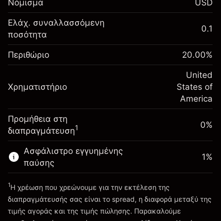
Νόμισμα
USD
σας
Αναπροσαρμογή
Ελάχ. συναλλασσόμενη
0.1
-0.021568
χρηματοδότησης κατά
ποσότητα
Περιθώριο. Η επένδυσή
$1,000.00
%
τη διάρκεια της νύχτας
σας
(-$1.08)
Χρεώσεις από την πλήρη αξία
Περιθώριο
20.00
%
Αναπροσαρμογή
της θέσης
-0.000654
χρηματοδότησης κατά
United
Μέγεθος διαπραγμάτευσης με μόχλευση
%
Χρηματιστήριο
τη διάρκεια της νύχτας
States of
~
$5,000.00
(-$0.03)
Χρεώσεις από την πλήρη αξία
America
Χρήματα από μόχλευση ~
$4,000.00
της θέσης
Προμήθεια στη
Μέγεθος διαπραγμάτευσης με μόχλευση
0%
1
διαπραγμάτευση
Πηγαίνετε στην πλατφόρμα
~
$5,000.00
Χρήματα από μόχλευση ~
$4,000.00
Ασφάλιστρο εγγυημένης
1
%
παύσης
Πηγαίνετε στην πλατφόρμα
1
Η χρέωση που χρεώνουμε για την εκτέλεση της
διαπραγμάτευσής σας είναι το spread, η διαφορά μεταξύ της
τιμής αγοράς και της τιμής πώλησης. Παρακαλούμε