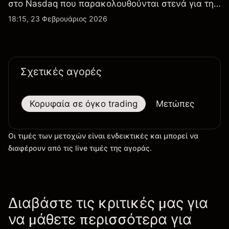
στο Nasdaq που παρακολουθούνται στενά για την
απόδοση κερδών, τα δεδομένα παραδόσεων και
18:15, 23 Φεβρουάριος 2026
τις εξελίξεις στην τεχνολογία και την παραγωγή.
Σχετικές αγορές
Κορυφαία σε όγκο trading
Μετώπες
Μεγ
Οι τιμές των μετοχών είναι ενδεικτικές και μπορεί να
διαφέρουν από τις live τιμές της αγοράς.
Διαβάστε τις κριτικές μας για
να μάθετε περισσότερα για