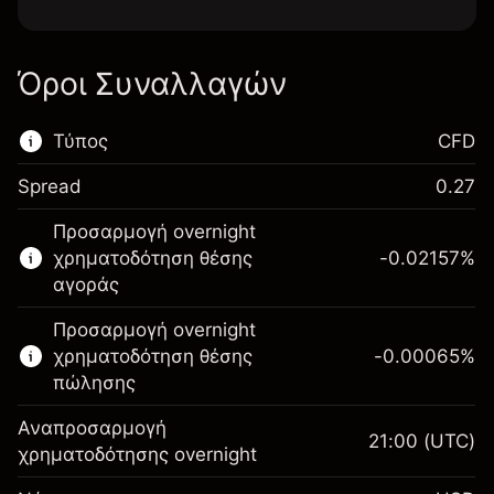
Όροι Συναλλαγών
Τύπος
CFD
Spread
0.27
Αυτή η χρηματοπιστωτική αγορά είναι
Προσαρμογή overnight
διαθέσιμη για διαπραγμάτευση CFD.
χρηματοδότηση θέσης
-0.02157
%
Μάθετε περισσότερα σχετικά με:
αγοράς
CFDs
Προσαρμογή overnight
χρηματοδότηση θέσης
-0.00065
%
πώλησης
Αναπροσαρμογή
21:00
(UTC)
χρηματοδότησης overnight
Περιθώριο. Η επένδυσή
$1,000.00