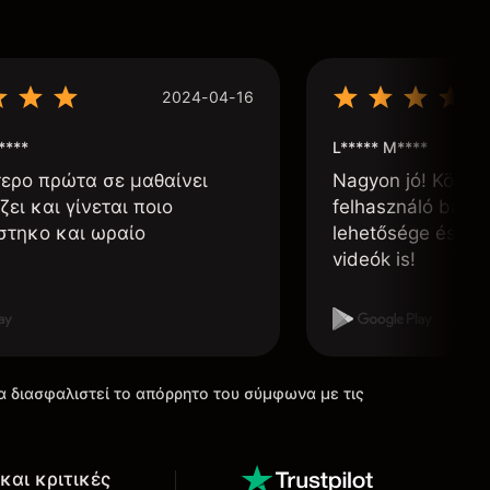
2024-04-16
****
L***** M****
τερο πρώτα σε μαθαίνει
Nagyon jó! Könnyű
ζει και γίνεται ποιο
felhasználó barát
στηκο και ωραίο
lehetősége és, h
videók is!
α διασφαλιστεί το απόρρητο του σύμφωνα με τις
και κριτικές