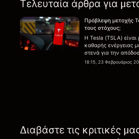
Τελευταία άρθρα για μετ
Πρόβλεψη μετοχής T
τους στόχους;
Η Tesla (TSLA) είναι
καθαρής ενέργειας μ
στενά για την απόδο
εξελίξεις στην τεχνο
18:15, 23 Φεβρουάριος 2
Διαβάστε τις κριτικές μα