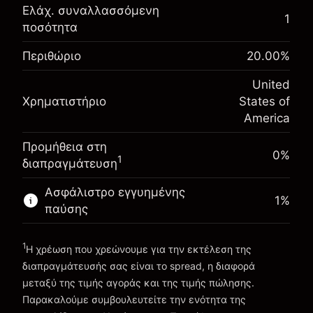
Αναπροσαρμογή
Ελάχ. συναλλασσόμενη
1
-0.021568
χρηματοδότησης κατά τη
ποσότητα
Περιθώριο. Η επένδυσή
$1,000.00
%
διάρκεια της νύχτας
σας
Περιθώριο
20.00
%
(-$1.08)
Χρεώσεις από την πλήρη αξία
Αναπροσαρμογή
της θέσης
United
-0.000654
χρηματοδότησης κατά τη
Μέγεθος διαπραγμάτευσης με μόχλευση
Χρηματιστήριο
States of
%
διάρκεια της νύχτας
~
$5,000.00
America
(-$0.03)
Χρεώσεις από την πλήρη αξία
Χρήματα από μόχλευση ~
$4,000.00
της θέσης
Προμήθεια στη
Μέγεθος διαπραγμάτευσης με μόχλευση
0%
1
διαπραγμάτευση
Πηγαίνετε στην πλατφόρμα
~
$5,000.00
Χρήματα από μόχλευση ~
$4,000.00
Ασφάλιστρο εγγυημένης
1
%
παύσης
Πηγαίνετε στην πλατφόρμα
1
Η χρέωση που χρεώνουμε για την εκτέλεση της
διαπραγμάτευσής σας είναι το spread, η διαφορά
μεταξύ της τιμής αγοράς και της τιμής πώλησης.
Παρακαλούμε συμβουλευτείτε την ενότητα της
Χρεώσεις και Τέλη