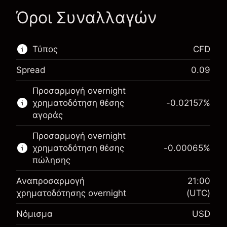
Όροι Συναλλαγών
Τύπος
CFD
Spread
0.09
Αυτή η χρηματοπιστωτική αγορά είναι
Προσαρμογή overnight
διαθέσιμη για διαπραγμάτευση CFD.
χρηματοδότηση θέσης
-0.02157
%
Μάθετε περισσότερα σχετικά με:
αγοράς
CFDs
Προσαρμογή overnight
χρηματοδότηση θέσης
-0.00065
%
πώλησης
Αναπροσαρμογή
21:00
χρηματοδότησης overnight
(UTC)
Περιθώριο. Η επένδυσή
$1,000.00
Νόμισμα
USD
σας