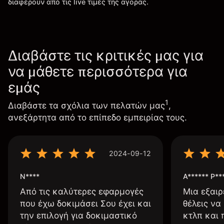
διαφέρουν από τις live τιμές της αγοράς.
Διαβάστε τις κριτικές μας για
να μάθετε περισσότερα για
εμάς
1
Διαβάστε τα σχόλια των πελατών μας
,
ανεξάρτητα από το επίπεδο εμπειρίας τους.
2024-09-12
N****
A****** P**
Από τις καλύτερες εφαρμογές
Μια εξαιρ
που έχω δοκιμάσει Σου έχει και
θέλεις να
την επιλογή για δοκιμαστικό
κτλπ και 