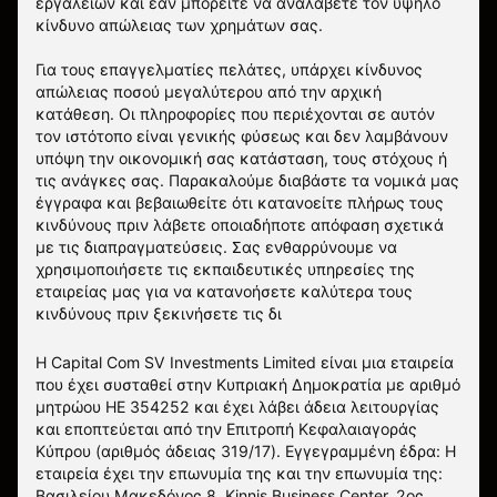
εργαλείων και εάν μπορείτε να αναλάβετε τον υψηλό
κίνδυνο απώλειας των χρημάτων σας.
Για τους επαγγελματίες πελάτες, υπάρχει κίνδυνος
απώλειας ποσού μεγαλύτερου από την αρχική
κατάθεση. Οι πληροφορίες που περιέχονται σε αυτόν
τον ιστότοπο είναι γενικής φύσεως και δεν λαμβάνουν
υπόψη την οικονομική σας κατάσταση, τους στόχους ή
τις ανάγκες σας. Παρακαλούμε διαβάστε τα νομικά μας
έγγραφα και βεβαιωθείτε ότι κατανοείτε πλήρως τους
κινδύνους πριν λάβετε οποιαδήποτε απόφαση σχετικά
με τις διαπραγματεύσεις. Σας ενθαρρύνουμε να
χρησιμοποιήσετε τις εκπαιδευτικές υπηρεσίες της
εταιρείας μας για να κατανοήσετε καλύτερα τους
κινδύνους πριν ξεκινήσετε τις δι
Η Capital Com SV Investments Limited είναι μια εταιρεία
που έχει συσταθεί στην Κυπριακή Δημοκρατία με αριθμό
μητρώου HE 354252 και έχει λάβει άδεια λειτουργίας
και εποπτεύεται από την Επιτροπή Κεφαλαιαγοράς
Κύπρου (αριθμός άδειας 319/17). Εγγεγραμμένη έδρα: Η
εταιρεία έχει την επωνυμία της και την επωνυμία της:
Βασιλείου Μακεδόνος 8, Kinnis Business Center, 2ος