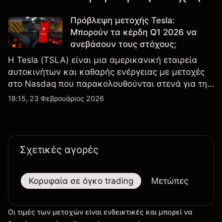
Πρόβλεψη μετοχής Tesla:
Μπορούν τα κέρδη Q1 2026 να
ανεβάσουν τους στόχους;
Η Tesla (TSLA) είναι μια αμερικανική εταιρεία
αυτοκινήτων και καθαρής ενέργειας με μετοχές
στο Nasdaq που παρακολουθούνται στενά για την
απόδοση κερδών, τα δεδομένα παραδόσεων και
18:15, 23 Φεβρουάριος 2026
τις εξελίξεις στην τεχνολογία και την παραγωγή.
Σχετικές αγορές
Κορυφαία σε όγκο trading
Μετώπες
Μεγ
Οι τιμές των μετοχών είναι ενδεικτικές και μπορεί να