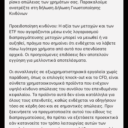
ρίσκο απώλειας των χρημάτων σας.
Παρακαλούμε
ανατρέξτε στη δήλωση
Δήλωση Γνωστοποίησης
Κινδύνων
Προειδοποίηση κινδύνου: Η αξία των μετοχών και των
ETF που αγοράζονται μέσω ενός λογαριασμού
διαπραγμάτευσης μετοχών μπορεί να μειωθεί ή να
αυξηθεί, πράγμα που σημαίνει ότι ενδέχεται να λάβετε
πίσω λιγότερα χρήματα από αυτά που επενδύσατε
αρχικά. Οι προηγούμενες επιδόσεις δεν αποτελούν
εγγύηση για μελλοντικά αποτελέσματα.
Οι συναλλαγές σε εξωχρηματιστηριακά εργαλεία χωρίς
παράδοση, όπως οι επιλογές knock-out και τα CFD, είναι
σύνθετα χρηματοοικονομικά προϊόντα που ενέχουν
υψηλό κίνδυνο απώλειας του συνόλου του επενδυμένου
κεφαλαίου. Τα προϊόντα αυτά δεν είναι κατάλληλα για
όλους τους επενδυτές, καθώς ενδέχεται να οδηγήσουν
τόσο σε κέρδη όσο και σε σημαντικές απώλειες. Πριν
ξεκινήσετε να πραγματοποιείτε αυτού του είδους τις
διαπραγματεύσεις, θα πρέπει να εξετάσετε προσεκτικά
εάν κατανοείτε τον τρόπο λειτουργίας αυτών των