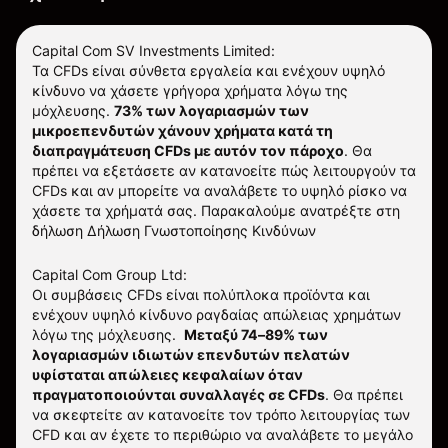
Capital Com SV Investments Limited:
Τα CFDs είναι σύνθετα εργαλεία και ενέχουν υψηλό
κίνδυνο να χάσετε γρήγορα χρήματα λόγω της
μόχλευσης.
73% των λογαριασμών των
μικροεπενδυτών χάνουν χρήματα κατά τη
διαπραγμάτευση CFDs με αυτόν τον πάροχο
.
Θα
πρέπει να εξετάσετε αν κατανοείτε πώς λειτουργούν τα
CFDs και αν μπορείτε να αναλάβετε το υψηλό ρίσκο να
χάσετε τα χρήματά σας. Παρακαλούμε ανατρέξτε στη
δήλωση
Δήλωση Γνωστοποίησης Κινδύνων
Capital Com Group Ltd:
Οι συμβάσεις CFDs είναι πολύπλοκα προϊόντα και
ενέχουν υψηλό κίνδυνο ραγδαίας απώλειας χρημάτων
λόγω της μόχλευσης.
Μεταξύ 74–89% των
λογαριασμών ιδιωτών επενδυτών πελατών
υφίσταται απώλειες κεφαλαίων όταν
πραγματοποιούνται συναλλαγές σε CFDs
. Θα πρέπει
να σκεφτείτε αν κατανοείτε τον τρόπο λειτουργίας των
CFD και αν έχετε το περιθώριο να αναλάβετε το μεγάλο