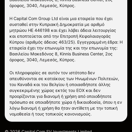
όροφος, 3040, Λεμεσός, Κύπρος.
Η Capital Com Group Ltd είναι μια εταιρεία που έχει
συσταθεί στην Κυπριακή Δημοκρατία με αριθμό
μητρώου ΗΕ 446198 και έχει λάβει άδεια λειτουργίας
και εποπτεύεται από την Επιτροπή Κεφαλαιαγοράς
Κύπρου (αριθμός άδειας 463/25). Εγγεγραμμένη έδρα: Η
εταιρεία έχει την επωνυμία της και την επωνυμία της:
Βασιλείου Μακεδόνος 8, Kinnis Business Center, 2ος
όροφος, 3040, Λεμεσός, Κύπρος.
Οι πληροφορίες σε αυτόν τον ιστότοπο δεν
απευθύνονται σε κατοίκους των Ηνωμένων Πολιτειών,
του Καναδά και του Βελγίου ή οποιασδήποτε άλλης
συγκεκριμένης χώρας εκτός του ΕΟΧ και δεν
προορίζονται για διανομή ή χρήση από οποιοδήποτε
πρόσωπο σε οποιαδήποτε χώρα ή δικαιοδοσία, όπου η εν
λόγω διανομή ή χρήση θα ήταν αντίθετη με την τοπική
νομοθεσία ή τους τοπικούς κανονισμούς.
©
2026
Capital Com SV Investments Limited