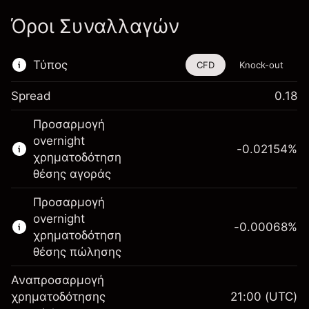
Όροι Συναλλαγών
Τύπος
CFD
Knock-out
Spread
0.18
Αυτό το χρηματοοικονομικό εργαλείο είναι
Προσαρμογή
διαθέσιμο για διαπραγμάτευση μέσω CFDs
overnight
και Knock-outs.
-0.02154
%
χρηματοδότηση
Μάθετε περισσότερα σχετικά με:
θέσης αγοράς
CFDs
Προσαρμογή
Knock-outs
overnight
-0.00068
%
χρηματοδότηση
θέσης πώλησης
Αναπροσαρμογή
Περιθώριο. Η επένδυσή
χρηματοδότησης
21:00
(UTC)
$1,000.00