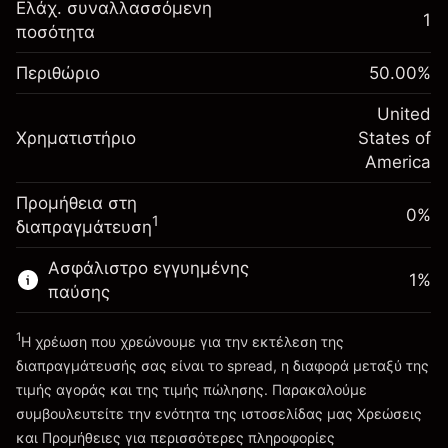
Αναπροσαρμογή
Ελάχ. συναλλασσόμενη
1
-0.021568
χρηματοδότησης κατά
ποσότητα
Περιθώριο. Η επένδυσή
$1,000.00
%
τη διάρκεια της νύχτας
σας
(-$0.43)
Χρεώσεις από την πλήρη αξία
Περιθώριο
50.00
%
Αναπροσαρμογή
της θέσης
-0.000654
χρηματοδότησης κατά
United
Μέγεθος διαπραγμάτευσης με μόχλευση
%
Χρηματιστήριο
τη διάρκεια της νύχτας
States of
~
$2,000.00
(-$0.01)
Χρεώσεις από την πλήρη αξία
America
Χρήματα από μόχλευση ~
$1,000.00
της θέσης
Προμήθεια στη
Μέγεθος διαπραγμάτευσης με μόχλευση
0%
1
διαπραγμάτευση
Πηγαίνετε στην πλατφόρμα
~
$2,000.00
Χρήματα από μόχλευση ~
$1,000.00
Ασφάλιστρο εγγυημένης
1
%
παύσης
Πηγαίνετε στην πλατφόρμα
1
Η χρέωση που χρεώνουμε για την εκτέλεση της
διαπραγμάτευσής σας είναι το spread, η διαφορά μεταξύ της
τιμής αγοράς και της τιμής πώλησης. Παρακαλούμε
συμβουλευτείτε την ενότητα της ιστοσελίδας μας
Χρεώσεις
Χρεώσεις και Τέλη
και Προμήθειες
για περισσότερες πληροφορίες