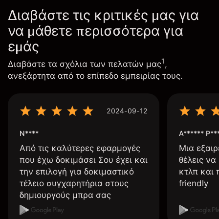
Διαβάστε τις κριτικές μας για
να μάθετε περισσότερα για
εμάς
1
Διαβάστε τα σχόλια των πελατών μας
,
ανεξάρτητα από το επίπεδο εμπειρίας τους.
2024-09-12
N****
A****** P**
Από τις καλύτερες εφαρμογές
Μια εξαιρ
που έχω δοκιμάσει Σου έχει και
θέλεις να
την επιλογή για δοκιμαστικό
κτλπ και 
τέλειο συγχαρητήρια στους
friendly
δημιουργούς μπρα σας