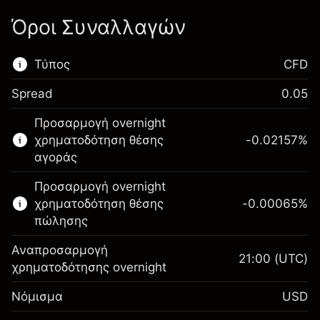
Όροι Συναλλαγών
Τύπος
CFD
Spread
0.05
Αυτή η χρηματοπιστωτική αγορά είναι
Προσαρμογή overnight
διαθέσιμη για διαπραγμάτευση CFD.
χρηματοδότηση θέσης
-0.02157
%
Μάθετε περισσότερα σχετικά με:
αγοράς
CFDs
Προσαρμογή overnight
χρηματοδότηση θέσης
-0.00065
%
πώλησης
Αναπροσαρμογή
21:00
(UTC)
χρηματοδότησης overnight
Περιθώριο. Η επένδυσή
$1,000.00
Νόμισμα
USD
σας