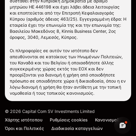
συσταθεί στην Κυπριακή Δημοκρατία με αριθμό
μητρώου ΗΕ 446198 και έχει λάβει άδεια λειτουργίας
και εποπτεύεται από την Επιτροπή Κεφαλαιαγοράς
Κύπρου (αριθμός άδειας 463/25). Εγγεγραμμένη έδρα: Η
εταιρεία έχει την επωνυμία της και την επωνυμία της:
Βασιλείου Μακεδόνος 8, Kinnis Business Center, 2ος
όροφος, 3040, Λεμεσός, Κύπρος.
Οι πληροφορίες σε αυτόν τον ιστότοπο δεν
απευθύνονται σε κατοίκους των Ηνωμένων Πολιτειών,
του Καναδά και του Βελγίου ή οποιασδήποτε άλλης
συγκεκριμένης χώρας εκτός του ΕΟΧ και δεν
προορίζονται για διανομή ή χρήση από οποιοδήποτε
πρόσωπο σε οποιαδήποτε χώρα ή δικαιοδοσία, όπου η εν
λόγω διανομή ή χρήση θα ήταν αντίθετη με την τοπική
νομοθεσία ή τους τοπικούς κανονισμούς.
©
2026
Capital Com SV Investments Limited
Χάρτης ιστότοπου
Ρυθμίσεις cookies
Κανονισμοί
Όροι και Πολιτικές
Διαδικασία καταγγελιών