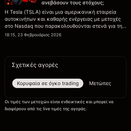
ανεβάσουν τους στόχους;
Η Tesla (TSLA) είναι μια αμερικανική εταιρεία
αυτοκινήτων και καθαρής ενέργειας με μετοχές
στο Nasdaq που παρακολουθούνται στενά για την
απόδοση κερδών, τα δεδομένα παραδόσεων και
18:15, 23 Φεβρουάριος 2026
τις εξελίξεις στην τεχνολογία και την παραγωγή.
Σχετικές αγορές
Κορυφαία σε όγκο trading
Μετώπες
Μεγ
Οι τιμές των μετοχών είναι ενδεικτικές και μπορεί να
διαφέρουν από τις live τιμές της αγοράς.