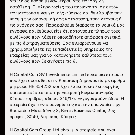
απώλειας ποσού μεγαλύτερου από την αρχική
κατάθεση. Οι πληροφορίες που περιέχονται σε αυτόν
τον ιστότοπο είναι γενικής φύσεως και δεν λαμβάνουν
υπόψη την οικονομική σας κατάσταση, τους στόχους ή
τις ανάγκες σας. Παρακαλούμε διαβάστε τα νομικά μας
έγγραφα και βεβαιωθείτε ότι κατανοείτε πλήρως τους
κινδύνους πριν λάβετε οποιαδήποτε απόφαση σχετικά
με τις διαπραγματεύσεις. Σας ενθαρρύνουμε να
χρησιμοποιήσετε τις εκπαιδευτικές υπηρεσίες της
εταιρείας μας για να κατανοήσετε καλύτερα τους
κινδύνους πριν ξεκινήσετε τις δι
Η Capital Com SV Investments Limited είναι μια εταιρεία
που έχει συσταθεί στην Κυπριακή Δημοκρατία με αριθμό
μητρώου HE 354252 και έχει λάβει άδεια λειτουργίας
και εποπτεύεται από την Επιτροπή Κεφαλαιαγοράς
Κύπρου (αριθμός άδειας 319/17). Εγγεγραμμένη έδρα: Η
εταιρεία έχει την επωνυμία της και την επωνυμία της:
Βασιλείου Μακεδόνος 8, Kinnis Business Center, 2ος
όροφος, 3040, Λεμεσός, Κύπρος.
Η Capital Com Group Ltd είναι μια εταιρεία που έχει