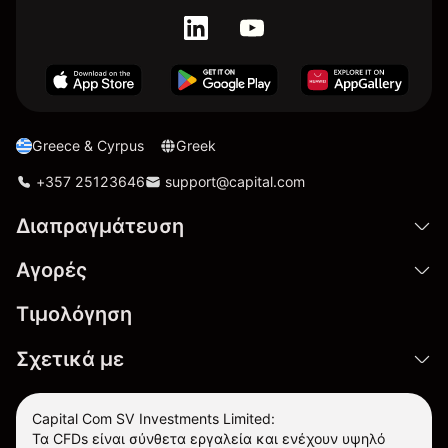
Greece & Cyrpus
Greek
+357 25123646
support@capital.com
Διαπραγμάτευση
Αγορές
Τιμολόγηση
Σχετικά με
Capital Com SV Investments Limited:
Τα CFDs είναι σύνθετα εργαλεία και ενέχουν υψηλό