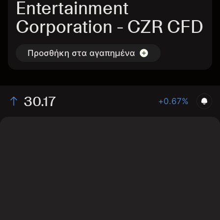
Entertainment
Corporation - CZR CFD
Προσθήκη στα αγαπημένα
30.17
+0.67%
The chart shows the CZR stock price data over the last
1 day, with a current price of 30.17, a high of 30.1, and
a low of 30.01.