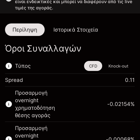
είναι ενδεικτικές και μπορεί να διαφέρουν από τις live
τιμές της αγοράς.
Περίληψη
Ιστορικά Στοιχεία
Όροι Συναλλαγών
Τύπος
CFD
Knock-out
Spread
0.11
Αυτό το χρηματοοικονομικό εργαλείο είναι
Προσαρμογή
διαθέσιμο για διαπραγμάτευση μέσω CFDs
overnight
και Knock-outs.
-0.02154
%
χρηματοδότηση
Μάθετε περισσότερα σχετικά με:
θέσης αγοράς
CFDs
Προσαρμογή
Knock-outs
overnight
-0.00068
%