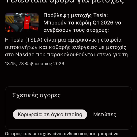
Πρόβλεψη μετοχής Tesla:
Μπορούν τα κέρδη Q1 2026 να
ανεβάσουν τους στόχους;
Η Tesla (TSLA) είναι μια αμερικανική εταιρεία
αυτοκινήτων και καθαρής ενέργειας με μετοχές
στο Nasdaq που παρακολουθούνται στενά για την
απόδοση κερδών, τα δεδομένα παραδόσεων και
18:15, 23 Φεβρουάριος 2026
τις εξελίξεις στην τεχνολογία και την παραγωγή.
Σχετικές αγορές
Κορυφαία σε όγκο trading
Μετώπες
Μεγ
Οι τιμές των μετοχών είναι ενδεικτικές και μπορεί να