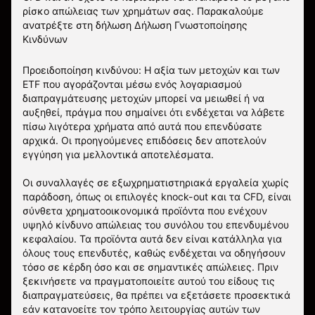
ρίσκο απώλειας των χρημάτων σας.
Παρακαλούμε
ανατρέξτε στη δήλωση
Δήλωση Γνωστοποίησης
Κινδύνων
Προειδοποίηση κινδύνου: Η αξία των μετοχών και των
ETF που αγοράζονται μέσω ενός λογαριασμού
διαπραγμάτευσης μετοχών μπορεί να μειωθεί ή να
αυξηθεί, πράγμα που σημαίνει ότι ενδέχεται να λάβετε
πίσω λιγότερα χρήματα από αυτά που επενδύσατε
αρχικά. Οι προηγούμενες επιδόσεις δεν αποτελούν
εγγύηση για μελλοντικά αποτελέσματα.
Οι συναλλαγές σε εξωχρηματιστηριακά εργαλεία χωρίς
παράδοση, όπως οι επιλογές knock-out και τα CFD, είναι
σύνθετα χρηματοοικονομικά προϊόντα που ενέχουν
υψηλό κίνδυνο απώλειας του συνόλου του επενδυμένου
κεφαλαίου. Τα προϊόντα αυτά δεν είναι κατάλληλα για
όλους τους επενδυτές, καθώς ενδέχεται να οδηγήσουν
τόσο σε κέρδη όσο και σε σημαντικές απώλειες. Πριν
ξεκινήσετε να πραγματοποιείτε αυτού του είδους τις
διαπραγματεύσεις, θα πρέπει να εξετάσετε προσεκτικά
εάν κατανοείτε τον τρόπο λειτουργίας αυτών των