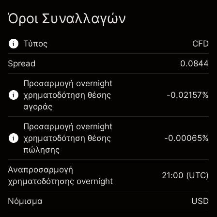
Όροι Συναλλαγών
Τύπος
CFD
Spread
0.0844
Αυτή η χρηματοπιστωτική αγορά είναι
Προσαρμογή overnight
διαθέσιμη για διαπραγμάτευση CFD.
χρηματοδότηση θέσης
-0.02157
%
Μάθετε περισσότερα σχετικά με:
αγοράς
CFDs
Προσαρμογή overnight
χρηματοδότηση θέσης
-0.00065
%
πώλησης
Αναπροσαρμογή
21:00
(UTC)
χρηματοδότησης overnight
Περιθώριο. Η επένδυσή
$1,000.00
Νόμισμα
USD
σας