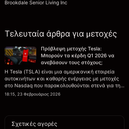
Brookdale Senior Living Inc
Τελευταία άρθρα για μετοχές
Πρόβλεψη μετοχής Tesla:
Μπορούν τα κέρδη Q1 2026 να
ανεβάσουν τους στόχους;
Η Tesla (TSLA) είναι μια αμερικανική εταιρεία
αυτοκινήτων και καθαρής ενέργειας με μετοχές
στο Nasdaq που παρακολουθούνται στενά για την
απόδοση κερδών, τα δεδομένα παραδόσεων και
18:15, 23 Φεβρουάριος 2026
τις εξελίξεις στην τεχνολογία και την παραγωγή.
Σχετικές αγορές