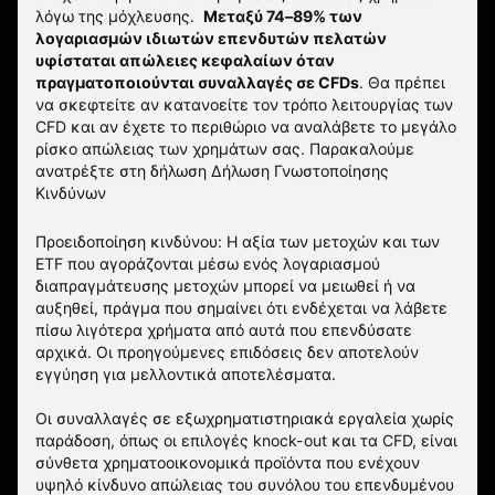
λόγω της μόχλευσης.
Μεταξύ 74–89% των
λογαριασμών ιδιωτών επενδυτών πελατών
υφίσταται απώλειες κεφαλαίων όταν
πραγματοποιούνται συναλλαγές σε CFDs
. Θα πρέπει
να σκεφτείτε αν κατανοείτε τον τρόπο λειτουργίας των
CFD και αν έχετε το περιθώριο να αναλάβετε το μεγάλο
ρίσκο απώλειας των χρημάτων σας.
Παρακαλούμε
ανατρέξτε στη δήλωση
Δήλωση Γνωστοποίησης
Κινδύνων
Προειδοποίηση κινδύνου: Η αξία των μετοχών και των
ETF που αγοράζονται μέσω ενός λογαριασμού
διαπραγμάτευσης μετοχών μπορεί να μειωθεί ή να
αυξηθεί, πράγμα που σημαίνει ότι ενδέχεται να λάβετε
πίσω λιγότερα χρήματα από αυτά που επενδύσατε
αρχικά. Οι προηγούμενες επιδόσεις δεν αποτελούν
εγγύηση για μελλοντικά αποτελέσματα.
Οι συναλλαγές σε εξωχρηματιστηριακά εργαλεία χωρίς
παράδοση, όπως οι επιλογές knock-out και τα CFD, είναι
σύνθετα χρηματοοικονομικά προϊόντα που ενέχουν
υψηλό κίνδυνο απώλειας του συνόλου του επενδυμένου