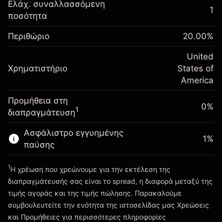
Αναπροσαρμογή
Ελάχ. συναλλασσόμενη
1
-0.021568
χρηματοδότησης κατά
ποσότητα
Περιθώριο. Η επένδυσή
$1,000.00
%
τη διάρκεια της νύχτας
σας
(-$1.08)
Χρεώσεις από την πλήρη αξία
Περιθώριο
20.00
%
Αναπροσαρμογή
της θέσης
-0.000654
χρηματοδότησης κατά
United
Μέγεθος διαπραγμάτευσης με μόχλευση
%
Χρηματιστήριο
τη διάρκεια της νύχτας
States of
~
$5,000.00
(-$0.03)
Χρεώσεις από την πλήρη αξία
America
Χρήματα από μόχλευση ~
$4,000.00
της θέσης
Προμήθεια στη
Μέγεθος διαπραγμάτευσης με μόχλευση
0%
1
διαπραγμάτευση
Πηγαίνετε στην πλατφόρμα
~
$5,000.00
Χρήματα από μόχλευση ~
$4,000.00
Ασφάλιστρο εγγυημένης
1
%
παύσης
Πηγαίνετε στην πλατφόρμα
1
Η χρέωση που χρεώνουμε για την εκτέλεση της
διαπραγμάτευσής σας είναι το spread, η διαφορά μεταξύ της
τιμής αγοράς και της τιμής πώλησης. Παρακαλούμε
συμβουλευτείτε την ενότητα της ιστοσελίδας μας
Χρεώσεις
Χρεώσεις και Τέλη
και Προμήθειες
για περισσότερες πληροφορίες