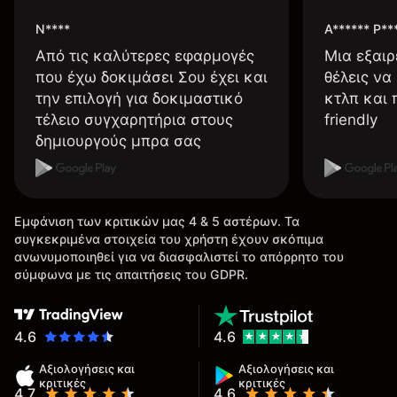
N****
A****** P**
Από τις καλύτερες εφαρμογές
Μια εξαιρ
που έχω δοκιμάσει Σου έχει και
θέλεις να
την επιλογή για δοκιμαστικό
κτλπ και 
τέλειο συγχαρητήρια στους
friendly
δημιουργούς μπρα σας
Εμφάνιση των κριτικών μας 4 & 5 αστέρων. Τα
συγκεκριμένα στοιχεία του χρήστη έχουν σκόπιμα
ανωνυμοποιηθεί για να διασφαλιστεί το απόρρητο του
σύμφωνα με τις απαιτήσεις του GDPR.
4.6
4.6
Αξιολογήσεις και
Αξιολογήσεις και
κριτικές
κριτικές
4.7
4.6