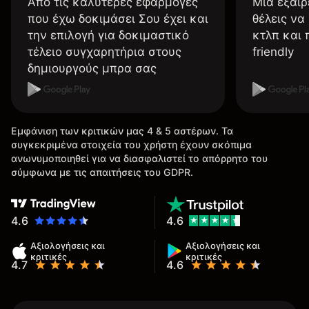
Από τις καλύτερες εφαρμογές
Μια εξαιρ
που έχω δοκιμάσει Σου έχει και
θέλεις να
την επιλογή για δοκιμαστικό
κτλπ και 
τέλειο συγχαρητήρια στους
friendly
δημιουργούς μπρα σας
Εμφάνιση των κριτικών μας 4 & 5 αστέρων. Τα
συγκεκριμένα στοιχεία του χρήστη έχουν σκόπιμα
ανωνυμοποιηθεί για να διασφαλιστεί το απόρρητο του
σύμφωνα με τις απαιτήσεις του GDPR.
4.6
4.6
Αξιολογήσεις και
Αξιολογήσεις και
κριτικές
κριτικές
4.7
4.6