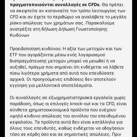
πραγματοποιούνται συναλλαγές σε CFDs
. Θα πρέπει
να σκεφτείτε αν κατανοείτε τον τρόπο λειτουργίας των
CFD και αν έχετε το περιθώριο να αναλάβετε το μεγάλο
ρίσκο απώλειας των χρημάτων σας.
Παρακαλούμε
ανατρέξτε στη δήλωση
Δήλωση Γνωστοποίησης
Κινδύνων
Προειδοποίηση κινδύνου: Η αξία των μετοχών και των
ETF που αγοράζονται μέσω ενός λογαριασμού
διαπραγμάτευσης μετοχών μπορεί να μειωθεί ή να
αυξηθεί, πράγμα που σημαίνει ότι ενδέχεται να λάβετε
πίσω λιγότερα χρήματα από αυτά που επενδύσατε
αρχικά. Οι προηγούμενες επιδόσεις δεν αποτελούν
εγγύηση για μελλοντικά αποτελέσματα.
Οι συναλλαγές σε εξωχρηματιστηριακά εργαλεία χωρίς
παράδοση, όπως οι επιλογές knock-out και τα CFD, είναι
σύνθετα χρηματοοικονομικά προϊόντα που ενέχουν
υψηλό κίνδυνο απώλειας του συνόλου του επενδυμένου
κεφαλαίου. Τα προϊόντα αυτά δεν είναι κατάλληλα για
όλους τους επενδυτές, καθώς ενδέχεται να οδηγήσουν
τόσο σε κέρδη όσο και σε σημαντικές απώλειες. Πριν