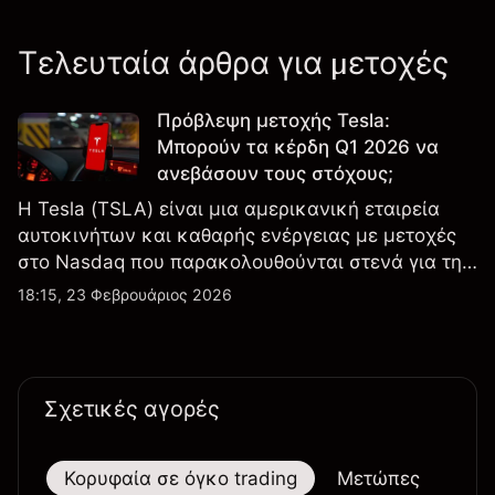
Τελευταία άρθρα για μετοχές
Πρόβλεψη μετοχής Tesla:
Μπορούν τα κέρδη Q1 2026 να
ανεβάσουν τους στόχους;
Η Tesla (TSLA) είναι μια αμερικανική εταιρεία
αυτοκινήτων και καθαρής ενέργειας με μετοχές
στο Nasdaq που παρακολουθούνται στενά για την
απόδοση κερδών, τα δεδομένα παραδόσεων και
18:15, 23 Φεβρουάριος 2026
τις εξελίξεις στην τεχνολογία και την παραγωγή.
Σχετικές αγορές
Κορυφαία σε όγκο trading
Μετώπες
Μεγ