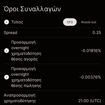
Όροι Συναλλαγών
Τύπος
CFD
Knock-out
Spread
0.25
Αυτό το χρηματοοικονομικό εργαλείο είναι
Προσαρμογή
διαθέσιμο για διαπραγμάτευση μέσω CFDs
overnight
και Knock-outs.
-0.01816
%
χρηματοδότηση
Μάθετε περισσότερα σχετικά με:
θέσης αγοράς
CFDs
Προσαρμογή
Knock-outs
overnight
-0.00376
%
χρηματοδότηση
θέσης πώλησης
Αναπροσαρμογή
Περιθώριο. Η
χρηματοδότησης
21:00
(UTC)
HK$1,000.00