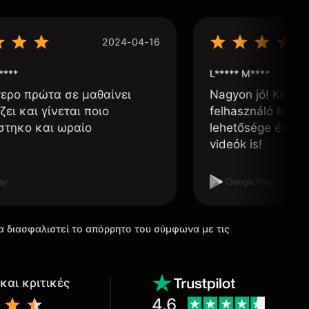
2024-04-16
****
L***** M****
τερο πρώτα σε μαθαίνει
Nagyon jó! Könnyű
ζει και γίνεται ποιο
felhasználó barát
στηκο και ωραίο
lehetősége és, h
videók is!
α διασφαλιστεί το απόρρητο του σύμφωνα με τις
και κριτικές
4.6