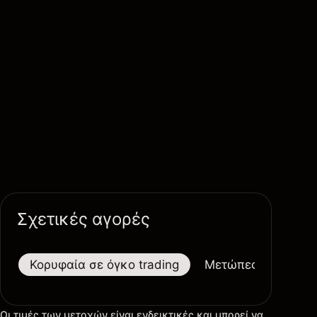
Σχετικές αγορές
Κορυφαία σε όγκο trading
Μετώπες
Μεγαλ
Οι τιμές των μετοχών είναι ενδεικτικές και μπορεί να