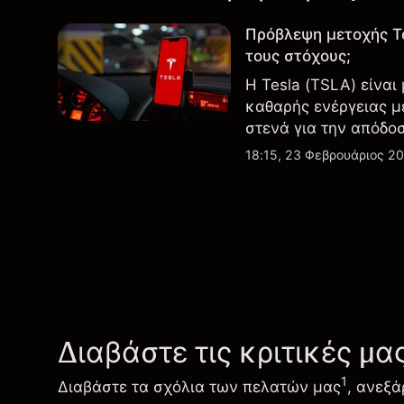
Πρόβλεψη μετοχής T
τους στόχους;
Η Tesla (TSLA) είναι
καθαρής ενέργειας μ
στενά για την απόδο
εξελίξεις στην τεχνο
18:15, 23 Φεβρουάριος 2
Διαβάστε τις κριτικές μα
1
Διαβάστε τα σχόλια των πελατών μας
, ανεξά