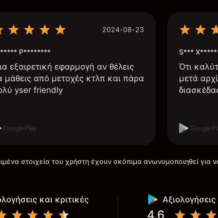
2024-08-23
***** P********
S*** X*****
ια εξαιρετική εφαρμογή αν θέλεις
Ότι καλύ
α μάθεις από μετοχές κτλπ και πάρα
μετά αρχί
ολύ yser friendly
διασκέδα
ιμένα στοιχεία του χρήστη έχουν σκόπιμα ανωνυμοποιηθεί για ν
ολογήσεις και κριτικές
Αξιολογήσεις 
4.6