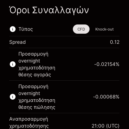
Όροι Συναλλαγών
Τύπος
CFD
Knock-out
Spread
0.12
Αυτό το χρηματοοικονομικό εργαλείο είναι
Προσαρμογή
διαθέσιμο για διαπραγμάτευση μέσω CFDs και
overnight
Knock-outs.
-0.02154
%
χρηματοδότηση
Μάθετε περισσότερα σχετικά με:
θέσης αγοράς
CFDs
Προσαρμογή
Knock-outs
overnight
-0.00068
%
χρηματοδότηση
θέσης πώλησης
Αναπροσαρμογή
Περιθώριο. Η επένδυσή
χρηματοδότησης
21:00
(UTC)